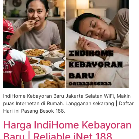
IndiHome Kebayoran Baru Jakarta Selatan WiFi, Makin
puas Internetan di Rumah. Langganan sekarang | Daftar
Hari ini Pasang Besok 188.
Harga IndiHome Kebayoran
Baru | Reliable iNet 188