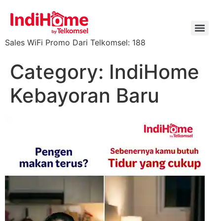
Sales WiFi Promo Dari Telkomsel: 188
Category:
IndiHome
Kebayoran Baru