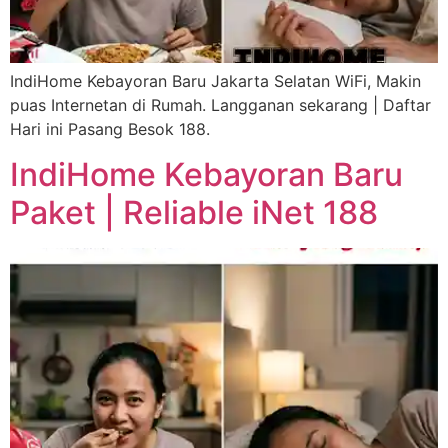
IndiHome Kebayoran Baru Jakarta Selatan WiFi, Makin
puas Internetan di Rumah. Langganan sekarang | Daftar
Hari ini Pasang Besok 188.
IndiHome Kebayoran Baru
Paket | Reliable iNet 188