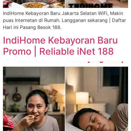
IndiHome Kebayoran Baru Jakarta Selatan WiFi, Makin
puas Internetan di Rumah. Langganan sekarang | Daftar
Hari ini Pasang Besok 188.
IndiHome Kebayoran Baru
Promo | Reliable iNet 188