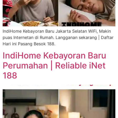
IndiHome Kebayoran Baru Jakarta Selatan WiFi, Makin
puas Internetan di Rumah. Langganan sekarang | Daftar
Hari ini Pasang Besok 188.
IndiHome Kebayoran Baru
Perumahan | Reliable iNet
188