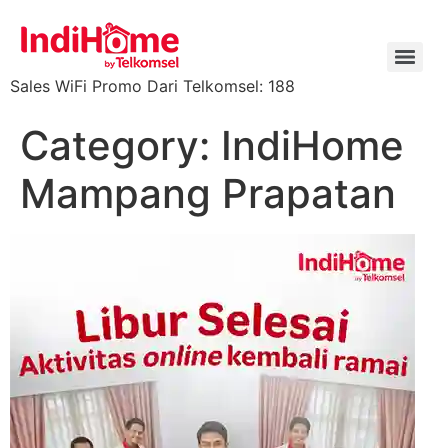
Sales WiFi Promo Dari Telkomsel: 188
Category:
IndiHome
Mampang Prapatan