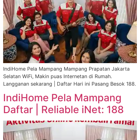
IndiHome Pela Mampang Mampang Prapatan Jakarta
Selatan WiFi, Makin puas Internetan di Rumah.
Langganan sekarang | Daftar Hari ini Pasang Besok 188.
IndiHome Pela Mampang
Daftar | Reliable iNet: 188