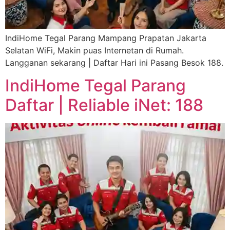
IndiHome Tegal Parang Mampang Prapatan Jakarta
Selatan WiFi, Makin puas Internetan di Rumah.
Langganan sekarang | Daftar Hari ini Pasang Besok 188.
IndiHome Tegal Parang
Daftar | Reliable iNet: 188