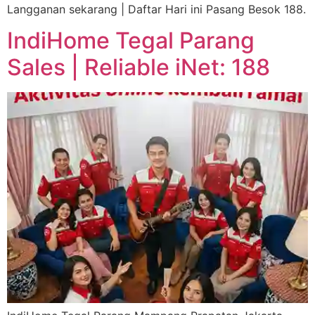
Langganan sekarang | Daftar Hari ini Pasang Besok 188.
IndiHome Tegal Parang
Sales | Reliable iNet: 188