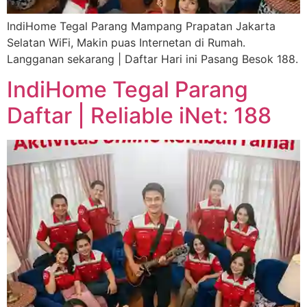
IndiHome Tegal Parang Mampang Prapatan Jakarta
Selatan WiFi, Makin puas Internetan di Rumah.
Langganan sekarang | Daftar Hari ini Pasang Besok 188.
IndiHome Tegal Parang
Daftar | Reliable iNet: 188