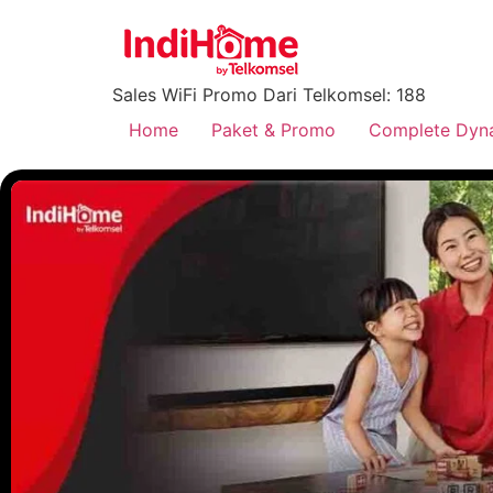
Sales WiFi Promo Dari Telkomsel: 188
Home
Paket & Promo
Complete Dyn