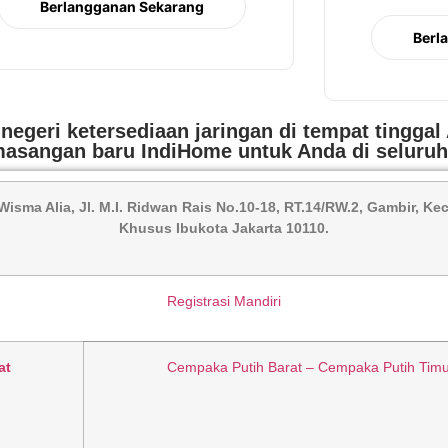
Berlangganan Sekarang
Berl
negeri ketersediaan jaringan di tempat tingg
asangan baru IndiHome untuk Anda di seluruh
isma Alia, Jl. M.I. Ridwan Rais No.10-18, RT.14/RW.2, Gambir, Ke
Khusus Ibukota Jakarta 10110
.
Registrasi Mandiri
at
Cempaka Putih Barat – Cempaka Putih Timu