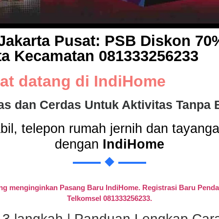
akarta Pusat: PSB Diskon 70%
ta Kecamatan 081333256233
at datang di IndiHome
las dan Cerdas Untuk Aktivitas Tanpa 
bil, telepon rumah jernih dan tayangan
dengan
IndiHome
ng menginginkan Pasang Baru IndiHome. Registrasi Baru Pendaf
Telkomsel 081333256233.
 langkah | Panduan Lengkap Cara 