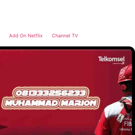
Add On Netflix
Channel TV