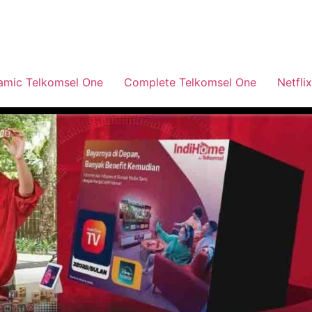
amic Telkomsel One
Complete Telkomsel One
Netflix