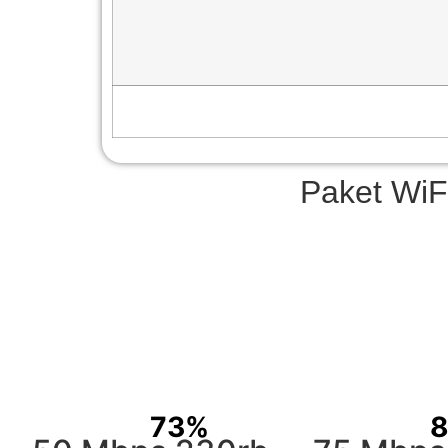
Paket WiFi
73%