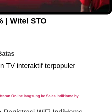
 | Witel STO
Batas
 TV interaktif terpopuler
taran Online langsung ke Sales IndiHome by
Registrasi WiFi IndiHome