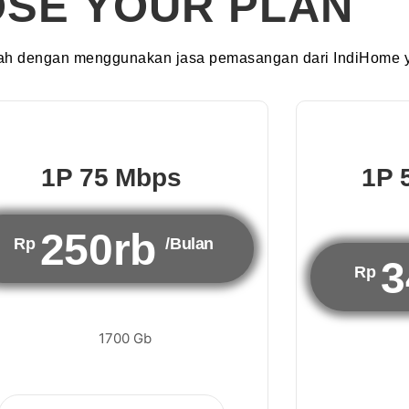
SE YOUR PLAN
dah dengan menggunakan jasa pemasangan dari IndiHome y
1P 75 Mbps
1P 
250rb
Rp
/Bulan
3
Rp
1700 Gb