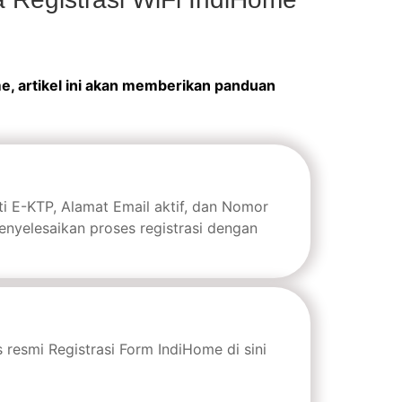
e, artikel ini akan memberikan panduan
ti E-KTP, Alamat Email aktif, dan Nomor
enyelesaikan proses registrasi dengan
s resmi Registrasi Form IndiHome di sini