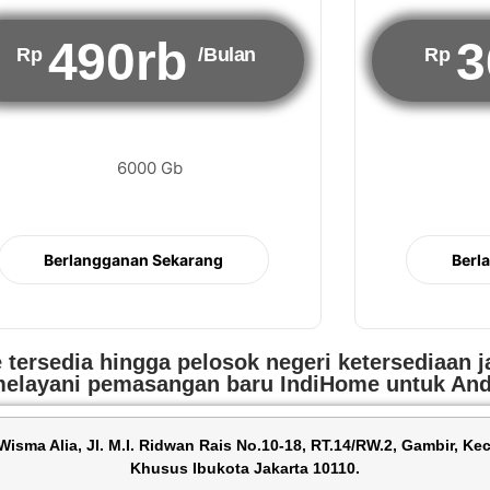
490rb
3
Rp
/Bulan
Rp
6000 Gb
Berlangganan Sekarang
Berl
tersedia hingga pelosok negeri ketersediaan j
elayani pemasangan baru IndiHome untuk Anda
isma Alia, Jl. M.I. Ridwan Rais No.10-18, RT.14/RW.2, Gambir, Ke
Khusus Ibukota Jakarta 10110
.