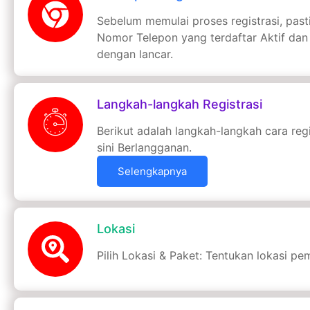
Sebelum memulai proses registrasi, past
Nomor Telepon yang terdaftar Aktif dan 
dengan lancar.
Langkah-langkah Registrasi
Berikut adalah langkah-langkah cara regi
sini Berlangganan.
Selengkapnya
Lokasi
Pilih Lokasi & Paket: Tentukan lokasi p