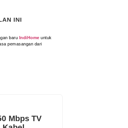
AN INI
ngan baru
IndiHome
untuk
jasa pemasangan dari
50 Mbps TV
Kabel