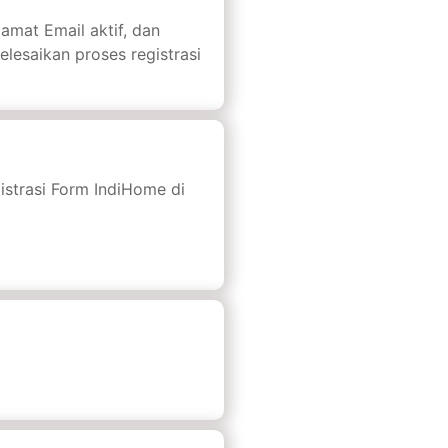
amat Email aktif, dan
lesaikan proses registrasi
gistrasi Form IndiHome di