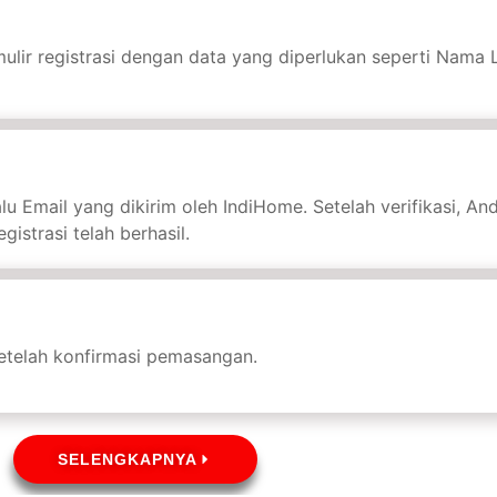
ormulir registrasi dengan data yang diperlukan seperti Nam
alu Email yang dikirim oleh IndiHome. Setelah verifikasi, A
istrasi telah berhasil.
setelah konfirmasi pemasangan.
SELENGKAPNYA