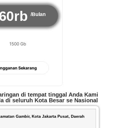
60rb
/Bulan
1500 Gb
angganan Sekarang
aringan di tempat tinggal Anda Kami
 di seluruh Kota Besar se Nasional
camatan Gambir, Kota Jakarta Pusat, Daerah