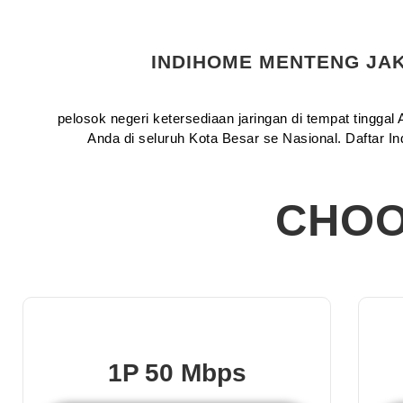
INDIHOME MENTENG JAK
pelosok negeri ketersediaan jaringan di tempat ting
Anda di seluruh Kota Besar se Nasional. Daftar
CHOO
1P 50 Mbps