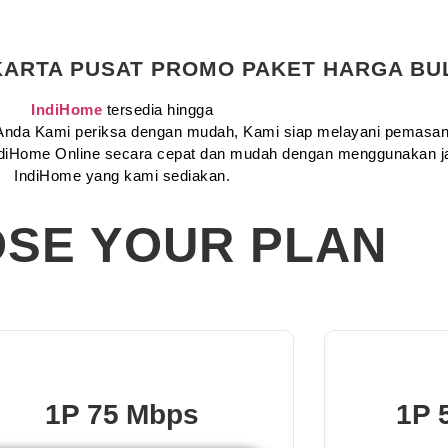
ARTA PUSAT PROMO PAKET HARGA BUL
IndiHome
tersedia hingga
gal Anda Kami periksa dengan mudah, Kami siap melayani pemasa
 IndiHome Online secara cepat dan mudah dengan menggunakan 
IndiHome yang kami sediakan.
SE YOUR PLAN
1P 75 Mbps
1P 