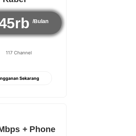
45rb
/Bulan
117 Channel
angganan Sekarang
 Mbps + Phone