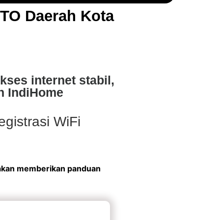
STO Daerah Kota
ses internet stabil,
an IndiHome
istrasi WiFi
ni akan memberikan panduan