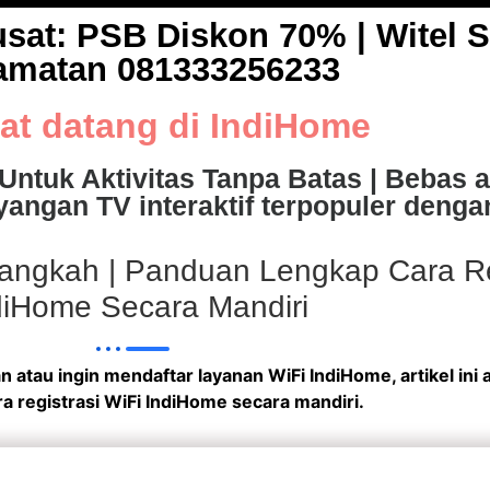
sat: PSB Diskon 70% | Witel 
amatan 081333256233
at datang di IndiHome
Untuk Aktivitas Tanpa Batas | Bebas ak
yangan TV interaktif terpopuler deng
ngkah | Panduan Lengkap Cara Reg
diHome Secara Mandiri
 atau ingin mendaftar layanan WiFi IndiHome, artikel i
a registrasi WiFi IndiHome secara mandiri.