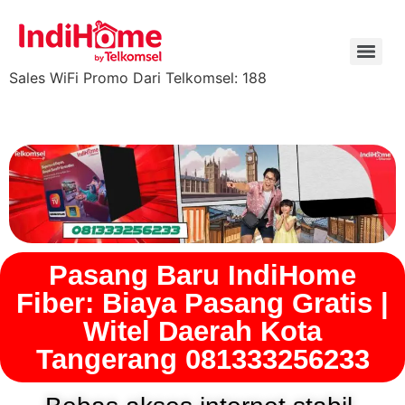
Sales WiFi Promo Dari Telkomsel: 188
Pasang Baru IndiHome
Fiber: Biaya Pasang Gratis |
Witel Daerah Kota
Tangerang 081333256233