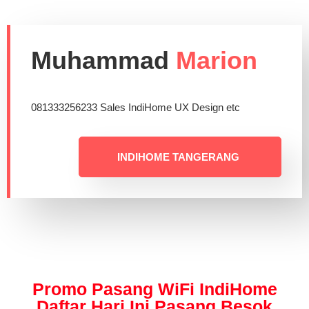
Muhammad
Marion
081333256233 Sales IndiHome UX Design etc
INDIHOME TANGERANG
Promo Pasang WiFi IndiHome
Daftar Hari Ini Pasang Besok