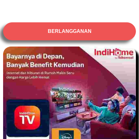
BERLANGGANAN