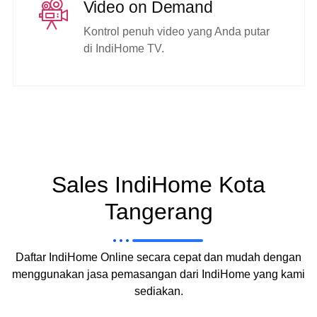
Video on Demand
Kontrol penuh video yang Anda putar
di IndiHome TV.
Sales IndiHome Kota
Tangerang
Daftar IndiHome Online secara cepat dan mudah dengan
menggunakan jasa pemasangan dari IndiHome yang kami
sediakan.