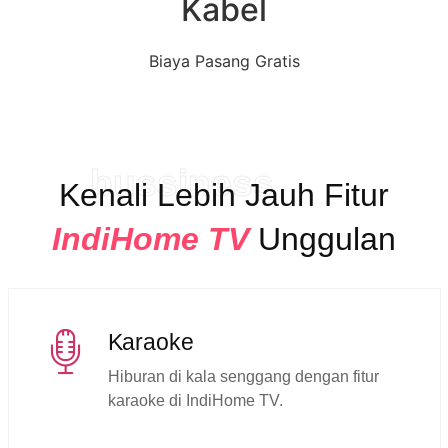
Kabel
Biaya Pasang Gratis
bussiness
Kenali Lebih Jauh Fitur
IndiHome TV
Unggulan
Karaoke
Hiburan di kala senggang dengan fitur
karaoke di IndiHome TV.