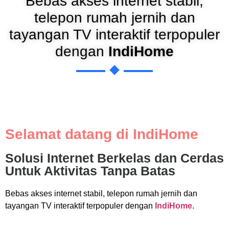
Bebas akses internet stabil,
telepon rumah jernih dan
tayangan TV interaktif terpopuler
dengan
IndiHome
Selamat datang di IndiHome
Solusi Internet Berkelas dan Cerdas
Untuk Aktivitas Tanpa Batas
Bebas akses internet stabil, telepon rumah jernih dan
tayangan TV interaktif terpopuler dengan
IndiHome
.