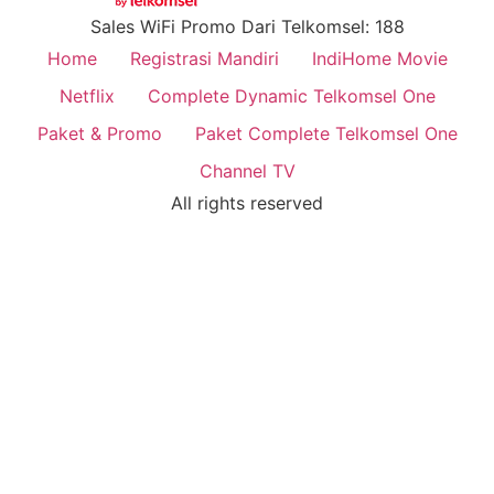
Sales WiFi Promo Dari Telkomsel: 188
Home
Registrasi Mandiri
IndiHome Movie
Netflix
Complete Dynamic Telkomsel One
Paket & Promo
Paket Complete Telkomsel One
Channel TV
All rights reserved