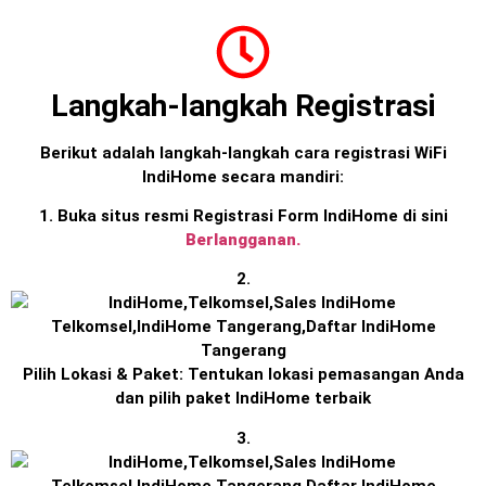
Langkah-langkah Registrasi
Berikut adalah langkah-langkah cara registrasi WiFi
IndiHome secara mandiri:
1. Buka situs resmi Registrasi Form IndiHome di sini
Berlangganan.
2.
Pilih Lokasi & Paket: Tentukan lokasi pemasangan Anda
dan pilih paket IndiHome terbaik
3.