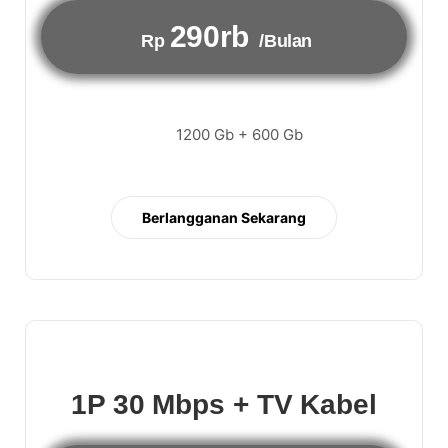
290rb
Rp
/Bulan
1200 Gb + 600 Gb
Berlangganan Sekarang
1P 30 Mbps + TV Kabel