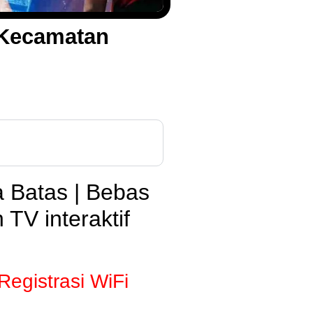
 Kecamatan
a Batas | Bebas
 TV interaktif
egistrasi WiFi