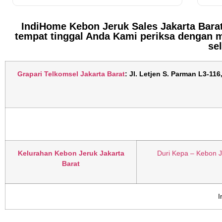
IndiHome Kebon Jeruk Sales Jakarta Barat 
tempat tinggal Anda Kami periksa dengan 
se
Grapari Telkomsel Jakarta Barat
: Jl. Letjen S. Parman L3-11
Kelurahan Kebon Jeruk Jakarta
Duri Kepa – Kebon J
Barat
I