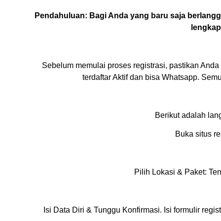
Pendahuluan: Bagi Anda yang baru saja berlangga
lengkap 
Sebelum memulai proses registrasi, pastikan Anda 
terdaftar Aktif dan bisa Whatsapp. Semu
Berikut adalah lan
Buka situs r
Pilih Lokasi & Paket: Te
Isi Data Diri & Tunggu Konfirmasi. Isi formulir re