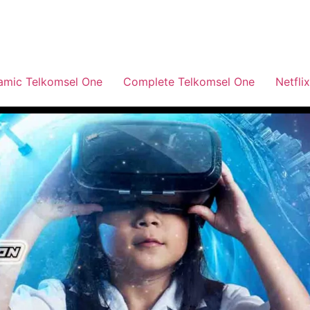
amic Telkomsel One
Complete Telkomsel One
Netflix