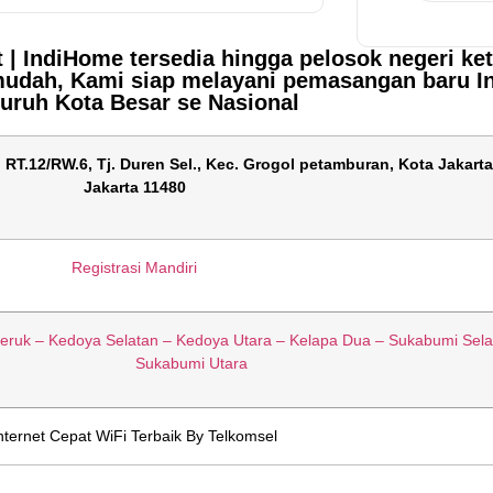
| IndiHome tersedia hingga pelosok negeri ket
mudah, Kami siap melayani pemasangan baru I
luruh Kota Besar se Nasional
6, RT.12/RW.6, Tj. Duren Sel., Kec. Grogol petamburan, Kota Jakar
Jakarta 11480
Registrasi Mandiri
eruk – Kedoya Selatan – Kedoya Utara – Kelapa Dua – Sukabumi Sela
Sukabumi Utara
nternet Cepat WiFi Terbaik By Telkomsel