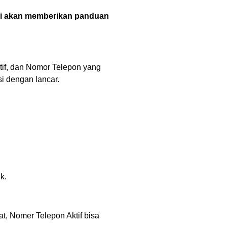
ini akan memberikan panduan
tif, dan Nomor Telepon yang
si dengan lancar.
k.
at, Nomer Telepon Aktif bisa