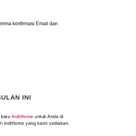
nerima konfirmasi Email dan
ULAN INI
n baru
IndiHome
untuk Anda di
ri IndiHome yang kami sediakan.