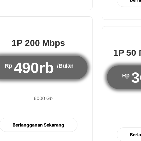
1P 200 Mbps
1P 50
490rb
Rp
/Bulan
3
Rp
6000 Gb
Berlangganan Sekarang
Berl