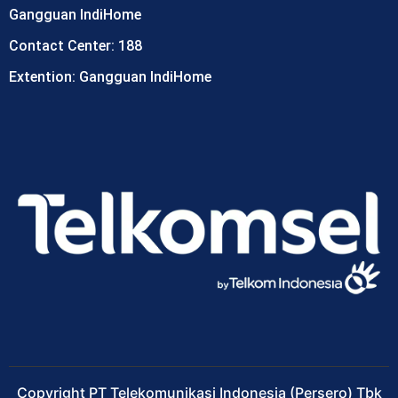
Gangguan IndiHome
Contact Center: 188
Extention: Gangguan IndiHome
Copyright PT Telekomunikasi Indonesia (Persero) Tbk