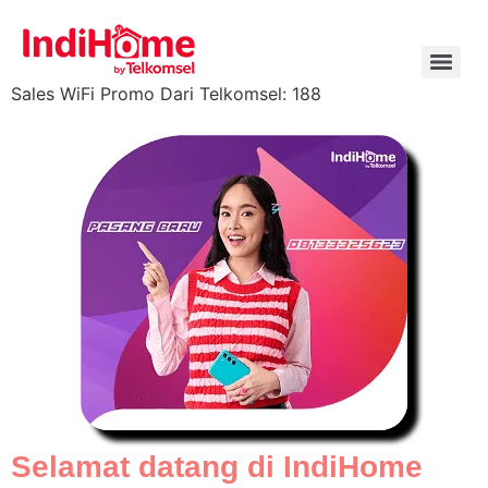
Sales WiFi Promo Dari Telkomsel: 188
Selamat datang di IndiHome