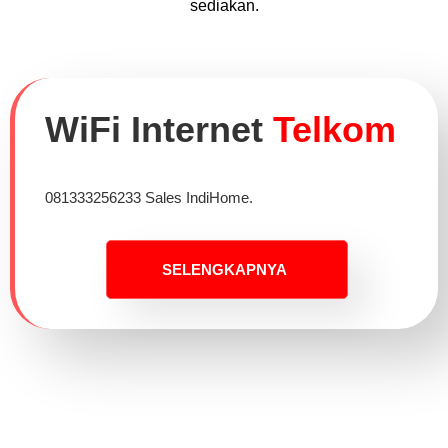
sediakan.
WiFi Internet
Telkom
081333256233 Sales IndiHome.
SELENGKAPNYA