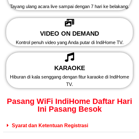
Tayang ulang acara live sampai dengan 7 hari ke belakang.
VIDEO ON DEMAND
Kontrol penuh video yang Anda putar di IndiHome TV.
KARAOKE
Hiburan di kala senggang dengan fitur karaoke di IndiHome
TV.
Pasang WiFi IndiHome Daftar Hari
Ini Pasang Besok
Syarat dan Ketentuan Registrasi