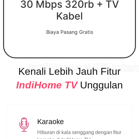
30 Mbps 320rb + TV
Kabel
Biaya Pasang Gratis
IndiHome WiFi Inter
Kenali Lebih Jauh Fitur
IndiHome TV
Unggulan
Karaoke
Hiburan di kala senggang dengan fitur