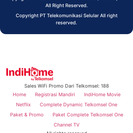
All Right Reserved.
Copyright PT Telekomunikasi Selular All right
reserved.
Sales WiFi Promo Dari Telkomsel: 188
Home
Registrasi Mandiri
IndiHome Movie
Netflix
Complete Dynamic Telkomsel One
Paket & Promo
Paket Complete Telkomsel One
Channel TV