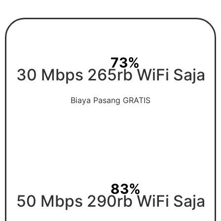
73%
30 Mbps 265rb WiFi Saja
Biaya Pasang GRATIS
83%
50 Mbps 290rb WiFi Saja