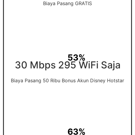
Biaya Pasang GRATIS
53%
30 Mbps 295 WiFi Saja
Biaya Pasang 50 Ribu Bonus Akun Disney Hotstar
63%