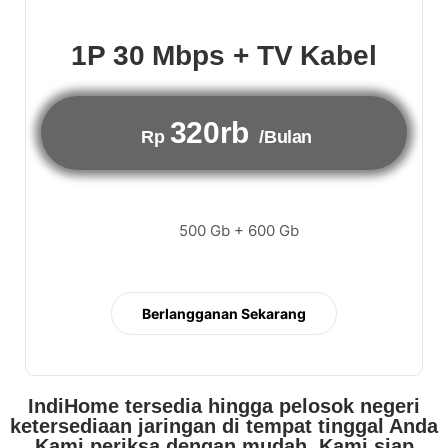
1P 30 Mbps + TV Kabel
320rb
Rp
/Bulan
500 Gb + 600 Gb
Berlangganan Sekarang
IndiHome tersedia hingga pelosok negeri
ketersediaan jaringan di tempat tinggal Anda
Kami periksa dengan mudah, Kami siap