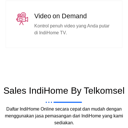
Video on Demand
Kontrol penuh video yang Anda putar
di IndiHome TV.
Sales IndiHome By Telkomsel
Daftar IndiHome Online secara cepat dan mudah dengan
menggunakan jasa pemasangan dari IndiHome yang kami
sediakan.