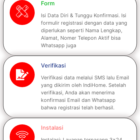
Form
Isi Data Diri & Tunggu Konfirmasi. Isi
formulir registrasi dengan data yang
diperlukan seperti Nama Lengkap,
Alamat, Nomer Telepon Aktif bisa
Whatsapp juga
Verifikasi
Verifikasi data melalui SMS lalu Email
yang dikirim oleh IndiHome. Setelah
verifikasi, Anda akan menerima
konfirmasi Email dan Whatsapp
bahwa registrasi telah berhasil.
Instalasi
Instalasi: Layanan terpasang 3x24