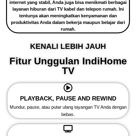
internet yang stabil, Anda juga bisa menikmati berbagai
layanan hiburan dari TV kabel dan telepon rumah. Ini
tentunya akan meningkatkan kenyamanan dan
produktivitas Anda dalam bekerja maupun belajar dari
rumah.
KENALI LEBIH JAUH
Fitur Unggulan IndiHome
TV
PLAYBACK, PAUSE AND REWIND
Mundur, pause, atau putar ulang tayangan TV Anda dengan
bebas.