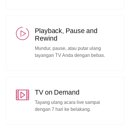
Playback, Pause and
Rewind
Mundur, pause, atau putar ulang
tayangan TV Anda dengan bebas.
TV on Demand
Tayang ulang acara live sampai
dengan 7 hari ke belakang.