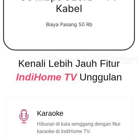
Kabel
Biaya Pasang 50 Rb
IndiHome WiFi Inter
Kenali Lebih Jauh Fitur
IndiHome TV
Unggulan
Karaoke
Hiburan di kala senggang dengan fitur
karaoke di IndiHome TV.