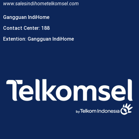
www.
salesindihometelkomsel.com
Gangguan IndiHome
Contact Center: 188
Extention: Gangguan IndiHome