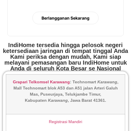
Berlangganan Sekarang
IndiHome tersedia hingga pelosok negeri
ketersediaan jaringan di tempat tinggal Anda
Kami periksa dengan mudah, Kami siap
melayani pemasangan baru IndiHome untuk
Anda di seluruh Kota Besar se Nasional
Grapari Telkomsel Karawang
: Technomart
Karawang
,
Mall Technomart blok A53 dan A51 jalan Arteri Galuh
Mas, Puseurjaya, Telukjambe Timur,
Kabupaten
Karawang
, Jawa Barat 41361.
Registrasi Mandiri