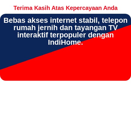
Terima Kasih Atas Kepercayaan Anda
Bebas akses internet stabil, telepon
rumah jernih dan tayangan TV
interaktif terpopuler dengan
IndiHome.