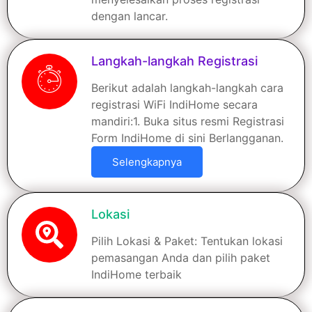
dengan lancar.
Langkah-langkah Registrasi
Berikut adalah langkah-langkah cara
registrasi WiFi IndiHome secara
mandiri:1. Buka situs resmi Registrasi
Form IndiHome di sini Berlangganan.
Selengkapnya
Lokasi
Pilih Lokasi & Paket: Tentukan lokasi
pemasangan Anda dan pilih paket
IndiHome terbaik