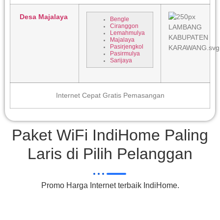
Desa Majalaya
Bengle
Ciranggon
Lemahmulya
Majalaya
Pasirjengkol
Pasirmulya
Sarijaya
Internet Cepat Gratis Pemasangan
Paket WiFi IndiHome Paling
Laris di Pilih Pelanggan
Promo Harga Internet terbaik IndiHome.