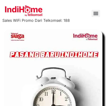
Sales WiFi Promo Dari Telkomsel: 188