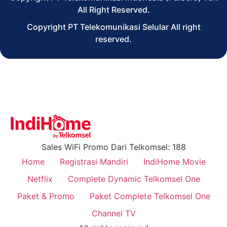
All Right Reserved.
Copyright PT Telekomunikasi Selular All right
reserved.
Sales WiFi Promo Dari Telkomsel: 188
Home
Registrasi Mandiri
IndiHome Movie
Netflix
Complete Dynamic Telkomsel One
Paket & Promo
Paket Complete Telkomsel One
Channel TV