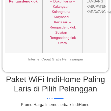
Rengasdengklok
– Dukuhkarya –
Kalangsari –
Kalangsuria –
Karyasari –
Kertasari –
Rengasdengklok
Selatan –
Rengasdengklok
Utara
Internet Cepat Gratis Pemasangan
Paket WiFi IndiHome Paling
Laris di Pilih Pelanggan
Promo Harga Internet terbaik IndiHome.