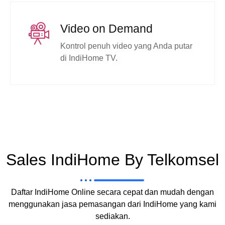
Video on Demand
Kontrol penuh video yang Anda putar
di IndiHome TV.
Sales IndiHome By Telkomsel
Daftar IndiHome Online secara cepat dan mudah dengan
menggunakan jasa pemasangan dari IndiHome yang kami
sediakan.