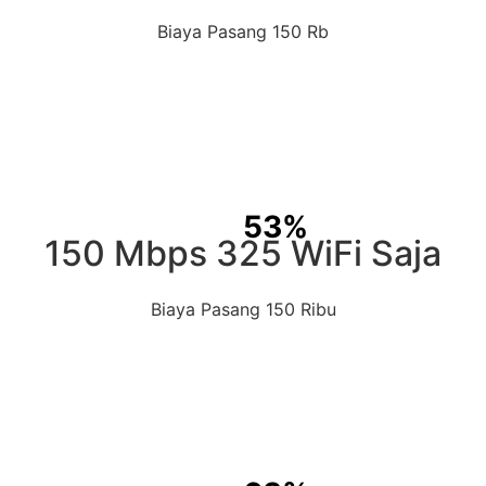
Biaya Pasang 150 Rb
53%
150 Mbps 325 WiFi Saja
Biaya Pasang 150 Ribu