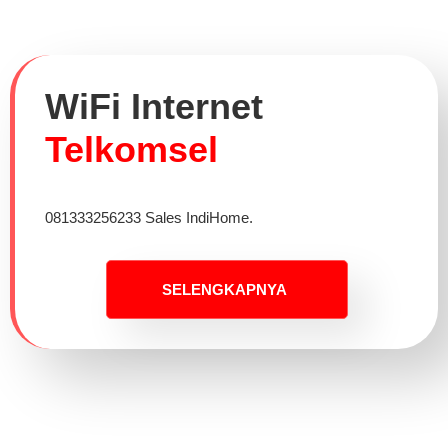
WiFi Internet
Telkomsel
081333256233 Sales IndiHome.
SELENGKAPNYA