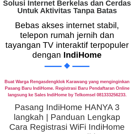
Solusi Internet Berkelas dan Cerdas
Untuk Aktivitas Tanpa Batas
Bebas akses internet stabil,
telepon rumah jernih dan
tayangan TV interaktif terpopuler
dengan
IndiHome
Buat Warga Rengasdengklok Karawang yang menginginkan
Pasang Baru IndiHome. Registrasi Baru Pendaftaran Online
langsung ke Sales IndiHome by Telkomsel 081333256233.
Pasang IndiHome HANYA 3
langkah | Panduan Lengkap
Cara Registrasi WiFi IndiHome