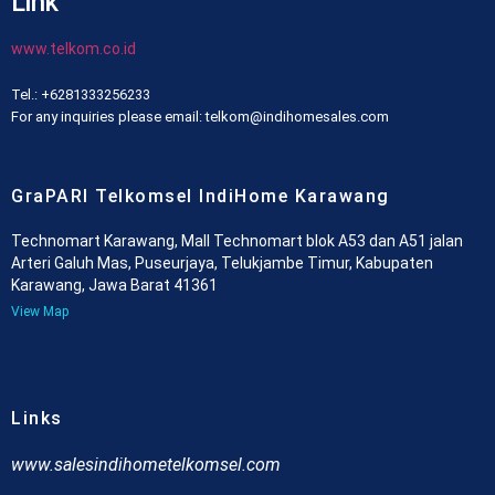
Link
www.telkom.co.id
Tel.: +6281333256233
For any inquiries please email: telkom@indihomesales.com
GraPARI Telkomsel IndiHome Karawang
Technomart Karawang, Mall Technomart blok A53 dan A51 jalan
Arteri Galuh Mas, Puseurjaya, Telukjambe Timur, Kabupaten
Karawang, Jawa Barat 41361
View Map
Links
www.
salesindihometelkomsel.com