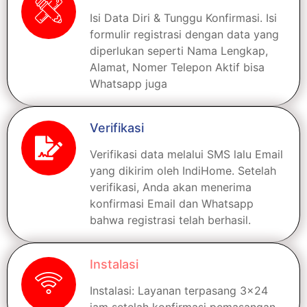
Isi Data Diri & Tunggu Konfirmasi. Isi
formulir registrasi dengan data yang
diperlukan seperti Nama Lengkap,
Alamat, Nomer Telepon Aktif bisa
Whatsapp juga
Verifikasi
Verifikasi data melalui SMS lalu Email
yang dikirim oleh IndiHome. Setelah
verifikasi, Anda akan menerima
konfirmasi Email dan Whatsapp
bahwa registrasi telah berhasil.
Instalasi
Instalasi: Layanan terpasang 3x24