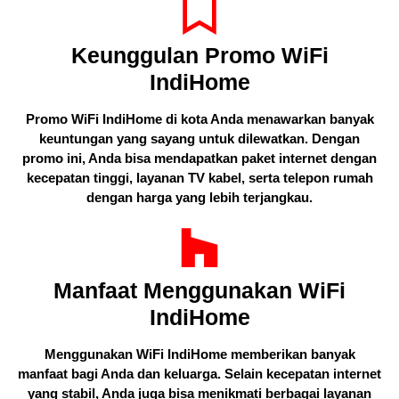
Keunggulan Promo WiFi
IndiHome
Promo WiFi IndiHome di kota Anda menawarkan banyak
keuntungan yang sayang untuk dilewatkan. Dengan
promo ini, Anda bisa mendapatkan paket internet dengan
kecepatan tinggi, layanan TV kabel, serta telepon rumah
dengan harga yang lebih terjangkau.
Manfaat Menggunakan WiFi
IndiHome
Menggunakan WiFi IndiHome memberikan banyak
manfaat bagi Anda dan keluarga. Selain kecepatan internet
yang stabil, Anda juga bisa menikmati berbagai layanan