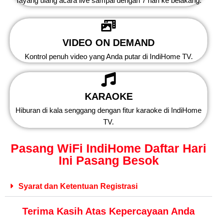
Tayang ulang acara live sampai dengan 7 hari ke belakang.
VIDEO ON DEMAND
Kontrol penuh video yang Anda putar di IndiHome TV.
KARAOKE
Hiburan di kala senggang dengan fitur karaoke di IndiHome
TV.
Pasang WiFi IndiHome Daftar Hari
Ini Pasang Besok
Syarat dan Ketentuan Registrasi
Terima Kasih Atas Kepercayaan Anda