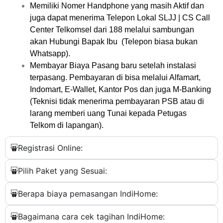
Memiliki Nomer Handphone yang masih Aktif dan
juga dapat menerima Telepon Lokal SLJJ | CS Call
Center Telkomsel dari 188 melalui sambungan
akan Hubungi Bapak Ibu (Telepon biasa bukan
Whatsapp).
Membayar Biaya Pasang baru setelah instalasi
terpasang. Pembayaran di bisa melalui Alfamart,
Indomart, E-Wallet, Kantor Pos dan juga M-Banking
(Teknisi tidak menerima pembayaran PSB atau di
larang memberi uang Tunai kepada Petugas
Telkom di lapangan).
Registrasi Online:
Pilih Paket yang Sesuai:
Berapa biaya pemasangan IndiHome:
Bagaimana cara cek tagihan IndiHome: