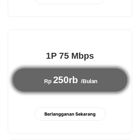
1P 75 Mbps
250rb
Rp
/Bulan
Berlangganan Sekarang