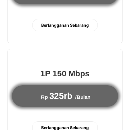
Berlangganan Sekarang
1P 150 Mbps
325rb
Rp
/Bulan
Berlangganan Sekarang