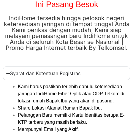
Ini Pasang Besok
IndiHome tersedia hingga pelosok negeri
ketersediaan jaringan di tempat tinggal Anda
Kami periksa dengan mudah, Kami siap
melayani pemasangan baru IndiHome untuk
Anda di seluruh Kota Besar se Nasional​ |
Promo Harga Internet terbaik By Telkomsel.
Syarat dan Ketentuan Registrasi
Kami harus pastikan terlebih dahulu ketersediaan
jaringan IndiHome Fiber Optik atau ODP Telkom di
lokasi rumah Bapak Ibu yang akan di pasang.
Share Lokasi Alamat Rumah Bapak Ibu.
Pelanggan Baru memiliki Kartu Identitas berupa E-
KTP terbaru yang masih berlaku.
Mempunyai Email yang Aktif.