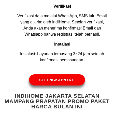
Verifikasi
Verifikasi data melalui WhatsApp, SMS lalu Email
yang dikirim oleh IndiHome. Setelah verifikasi,
Anda akan menerima konfirmasi Email dan
Whatsapp bahwa registrasi telah berhasil.
Instalasi
Instalasi: Layanan terpasang 3×24 jam setelah
konfirmasi pemasangan.
SELENGKAPNYA
INDIHOME JAKARTA SELATAN
MAMPANG PRAPATAN PROMO PAKET
HARGA BULAN INI