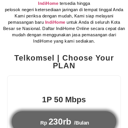
IndiHome
tersedia hingga
pelosok negeri ketersediaan jaringan di tempat tinggal Anda
Kami periksa dengan mudah, Kami siap melayani
pemasangan baru
IndiHome
untuk Anda di seluruh Kota
Besar se Nasional. Daftar IndiHome Online secara cepat dan
mudah dengan menggunakan jasa pemasangan dari
IndiHome yang kami sediakan.
Telkomsel | Choose Your
PLAN
1P 50 Mbps
230rb
Rp
/Bulan