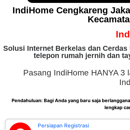
IndiHome Cengkareng Jakar
Kecamata
In
Solusi Internet Berkelas dan Cerdas 
telepon rumah jernih dan ta
Pasang IndiHome HANYA 3 la
In
Pendahuluan: Bagi Anda yang baru saja berlangganan
lengkap car
Persiapan Registrasi