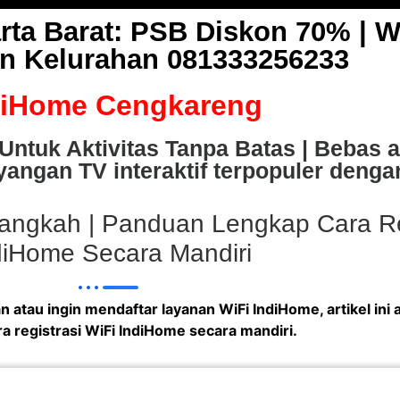
ta Barat: PSB Diskon 70% | W
n Kelurahan 081333256233
diHome Cengkareng
Untuk Aktivitas Tanpa Batas | Bebas ak
yangan TV interaktif terpopuler deng
ngkah | Panduan Lengkap Cara Reg
diHome Secara Mandiri
 atau ingin mendaftar layanan WiFi IndiHome, artikel i
a registrasi WiFi IndiHome secara mandiri.