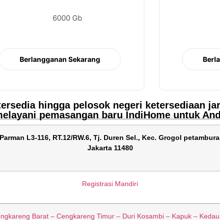
6000 Gb
Berlangganan Sekarang
Berl
rsedia hingga pelosok negeri ketersediaan ja
elayani pemasangan baru IndiHome untuk Anda
S. Parman L3-116, RT.12/RW.6, Tj. Duren Sel., Kec. Grogol petambu
Jakarta 11480
Registrasi Mandiri
ngkareng Barat – Cengkareng Timur – Duri Kosambi – Kapuk – Kedau