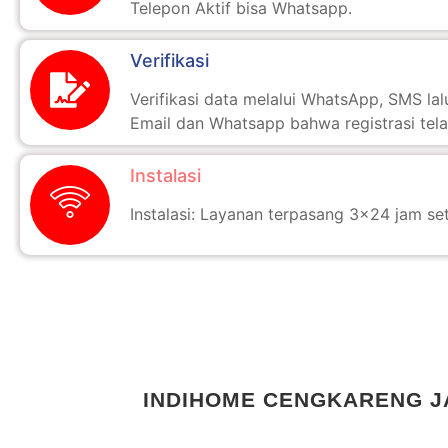
Telepon Aktif bisa Whatsapp.
Verifikasi
Verifikasi data melalui WhatsApp, SMS lal
Email dan Whatsapp bahwa registrasi telah
Instalasi
Instalasi: Layanan terpasang 3x24 jam se
INDIHOME CENGKARENG J