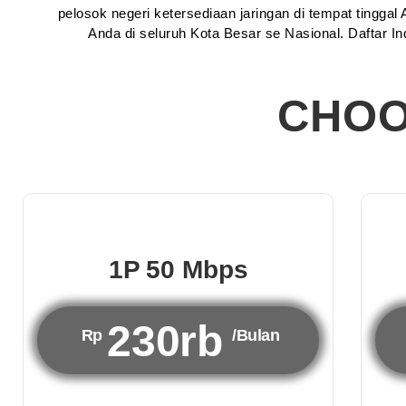
pelosok negeri ketersediaan jaringan di tempat ting
Anda di seluruh Kota Besar se Nasional. Daftar
CHOO
1P 50 Mbps
230rb
Rp
/Bulan