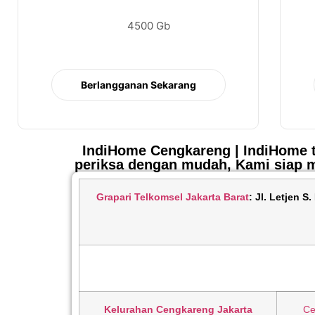
4500 Gb
Berlangganan Sekarang
IndiHome Cengkareng | IndiHome te
periksa dengan mudah, Kami siap m
Grapari Telkomsel Jakarta Barat
: Jl. Letjen 
Kelurahan Cengkareng Jakarta
Ce