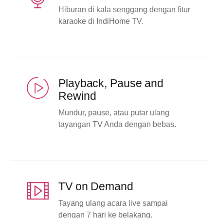
Hiburan di kala senggang dengan fitur
karaoke di IndiHome TV.
Playback, Pause and
Rewind
Mundur, pause, atau putar ulang
tayangan TV Anda dengan bebas.
TV on Demand
Tayang ulang acara live sampai
dengan 7 hari ke belakang.