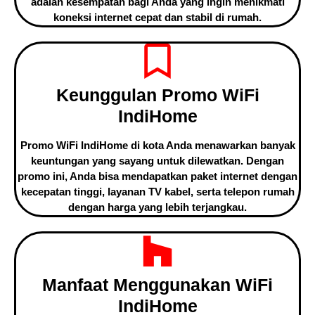
adalah kesempatan bagi Anda yang ingin menikmati
koneksi internet cepat dan stabil di rumah.
Keunggulan Promo WiFi
IndiHome
Promo WiFi IndiHome di kota Anda menawarkan banyak
keuntungan yang sayang untuk dilewatkan. Dengan
promo ini, Anda bisa mendapatkan paket internet dengan
kecepatan tinggi, layanan TV kabel, serta telepon rumah
dengan harga yang lebih terjangkau.
Manfaat Menggunakan WiFi
IndiHome