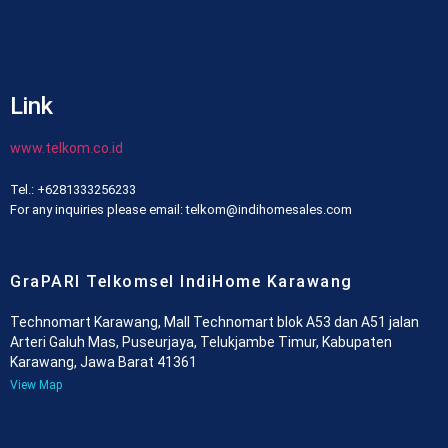
Link
www.telkom.co.id
Tel.: +6281333256233
For any inquiries please email: telkom@indihomesales.com
GraPARI Telkomsel IndiHome Karawang
Technomart Karawang, Mall Technomart blok A53 dan A51 jalan
Arteri Galuh Mas, Puseurjaya, Telukjambe Timur, Kabupaten
Karawang, Jawa Barat 41361
View Map