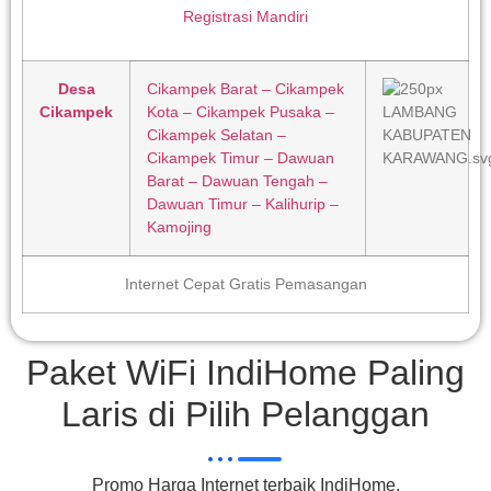
Registrasi Mandiri
Desa
Cikampek Barat – Cikampek
Cikampek
Kota – Cikampek Pusaka –
Cikampek Selatan –
Cikampek Timur – Dawuan
Barat – Dawuan Tengah –
Dawuan Timur – Kalihurip –
Kamojing
Internet Cepat Gratis Pemasangan
Paket WiFi IndiHome Paling
Laris di Pilih Pelanggan
Promo Harga Internet terbaik IndiHome.