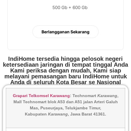
500 Gb + 600 Gb
Berlangganan Sekarang
IndiHome tersedia hingga pelosok negeri
ketersediaan jaringan di tempat tinggal Anda
Kami periksa dengan mudah, Kami siap
melayani pemasangan baru IndiHome untuk
Anda di seluruh Kota Besar se Nasional
Grapari Telkomsel Karawang
: Technomart
Karawang
,
Mall Technomart blok A53 dan A51 jalan Arteri Galuh
Mas, Puseurjaya, Telukjambe Timur,
Kabupaten
Karawang
, Jawa Barat 41361.