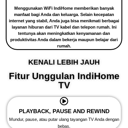
Menggunakan WiFi IndiHome memberikan banyak
manfaat bagi Anda dan keluarga. Selain kecepatan
internet yang stabil, Anda juga bisa menikmati berbagai
layanan hiburan dari TV kabel dan telepon rumah. Ini
tentunya akan meningkatkan kenyamanan dan
produktivitas Anda dalam bekerja maupun belajar dari
rumah.
KENALI LEBIH JAUH
Fitur Unggulan IndiHome
TV
PLAYBACK, PAUSE AND REWIND
Mundur, pause, atau putar ulang tayangan TV Anda dengan
bebas.