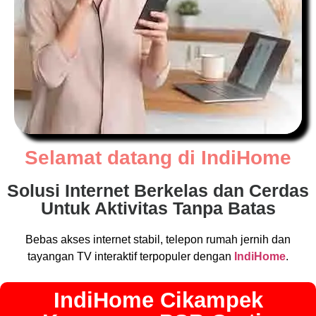
Selamat datang di IndiHome
Solusi Internet Berkelas dan Cerdas
Untuk Aktivitas Tanpa Batas
Bebas akses internet stabil, telepon rumah jernih dan
tayangan TV interaktif terpopuler dengan
IndiHome
.
IndiHome Cikampek