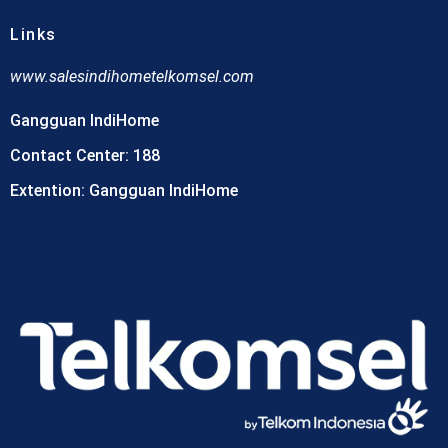
Links
www.
salesindihometelkomsel.com
Gangguan IndiHome
Contact Center: 188
Extention: Gangguan IndiHome