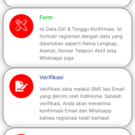
Form
Isi Data Diri & Tunggu Konfirmasi. Isi
formulir registrasi dengan data yang
diperlukan seperti Nama Lengkap,
Alamat, Nomer Telepon Aktif bisa
Whatsapp juga
Verifikasi
Verifikasi data melalui SMS lalu Email
yang dikirim oleh IndiHome. Setelah
verifikasi, Anda akan menerima
konfirmasi Email dan Whatsapp
bahwa registrasi telah berhasil.