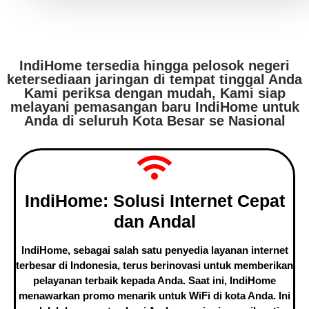
IndiHome tersedia hingga pelosok negeri
ketersediaan jaringan di tempat tinggal Anda
Kami periksa dengan mudah, Kami siap
melayani pemasangan baru IndiHome untuk
Anda di seluruh Kota Besar se Nasional
IndiHome: Solusi Internet Cepat
dan Andal
IndiHome, sebagai salah satu penyedia layanan internet
terbesar di Indonesia, terus berinovasi untuk memberikan
pelayanan terbaik kepada Anda. Saat ini, IndiHome
menawarkan promo menarik untuk WiFi di kota Anda. Ini