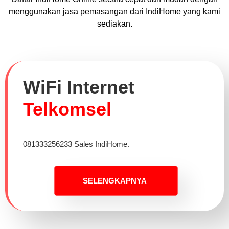
menggunakan jasa pemasangan dari IndiHome yang kami
sediakan.
WiFi Internet
Telkomsel
081333256233 Sales IndiHome.
SELENGKAPNYA