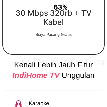
63%
30 Mbps 320rb + TV
Kabel
Biaya Pasang Gratis
IndiHome WiFi Inter
Kenali Lebih Jauh Fitur
IndiHome TV
Unggulan
Karaoke