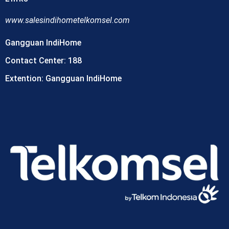
www.
salesindihometelkomsel.com
Gangguan IndiHome
Contact Center: 188
Extention: Gangguan IndiHome