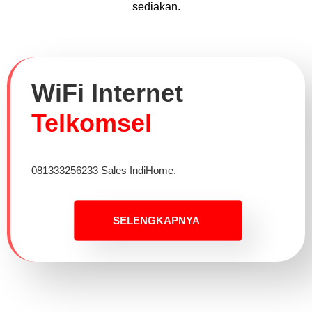
sediakan.
WiFi Internet
Telkomsel
081333256233 Sales IndiHome.
SELENGKAPNYA