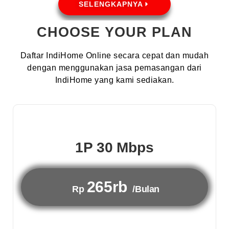
SELENGKAPNYA
CHOOSE YOUR PLAN
Daftar IndiHome Online secara cepat dan mudah
dengan menggunakan jasa pemasangan dari
IndiHome yang kami sediakan.
1P 30 Mbps
265rb
Rp
/Bulan