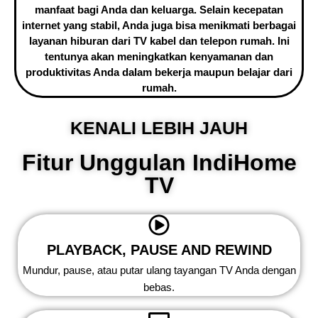
manfaat bagi Anda dan keluarga. Selain kecepatan
internet yang stabil, Anda juga bisa menikmati berbagai
layanan hiburan dari TV kabel dan telepon rumah. Ini
tentunya akan meningkatkan kenyamanan dan
produktivitas Anda dalam bekerja maupun belajar dari
rumah.
KENALI LEBIH JAUH
Fitur Unggulan IndiHome
TV
PLAYBACK, PAUSE AND REWIND
Mundur, pause, atau putar ulang tayangan TV Anda dengan
bebas.