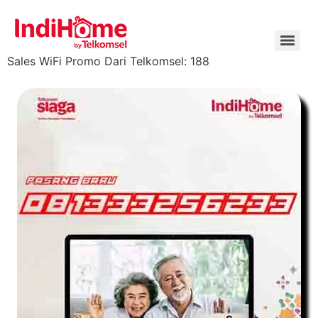
Sales WiFi Promo Dari Telkomsel: 188