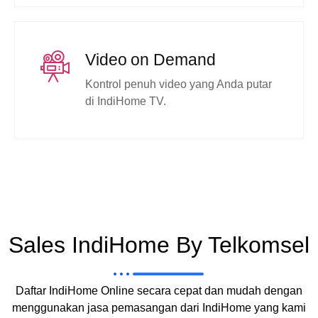
Video on Demand
Kontrol penuh video yang Anda putar
di IndiHome TV.
Sales IndiHome By Telkomsel
Daftar IndiHome Online secara cepat dan mudah dengan
menggunakan jasa pemasangan dari IndiHome yang kami