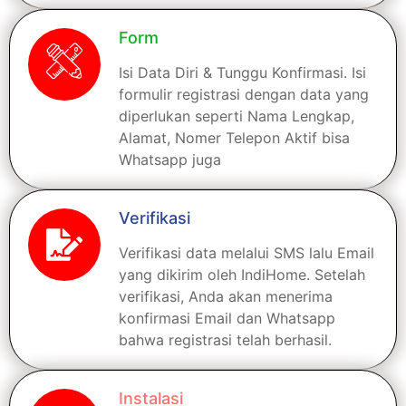
Form
Isi Data Diri & Tunggu Konfirmasi. Isi
formulir registrasi dengan data yang
diperlukan seperti Nama Lengkap,
Alamat, Nomer Telepon Aktif bisa
Whatsapp juga
Verifikasi
Verifikasi data melalui SMS lalu Email
yang dikirim oleh IndiHome. Setelah
verifikasi, Anda akan menerima
konfirmasi Email dan Whatsapp
bahwa registrasi telah berhasil.
Instalasi