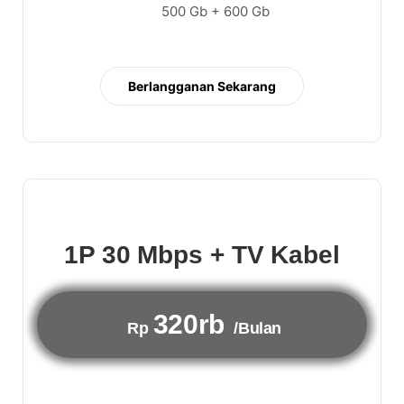
500 Gb + 600 Gb
Berlangganan Sekarang
1P 30 Mbps + TV Kabel
320rb
Rp
/Bulan