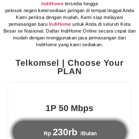
IndiHome
tersedia hingga
pelosok negeri ketersediaan jaringan di tempat tinggal Anda
Kami periksa dengan mudah, Kami siap melayani
pemasangan baru
IndiHome
untuk Anda di seluruh Kota
Besar se Nasional. Daftar IndiHome Online secara cepat dan
mudah dengan menggunakan jasa pemasangan dari
IndiHome yang kami sediakan.
Telkomsel | Choose Your
PLAN
1P 50 Mbps
230rb
Rp
/Bulan