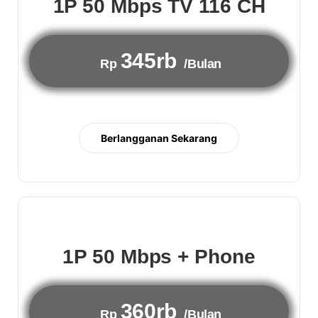
1P 50 Mbps TV 116 CH
345rb
Rp
/Bulan
Berlangganan Sekarang
1P 50 Mbps + Phone
360rb
Rp
/Bulan