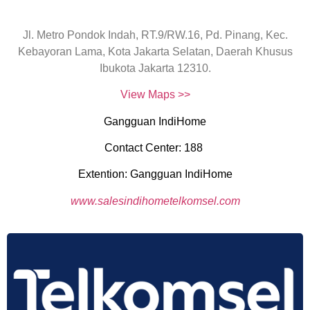
Jl. Metro Pondok Indah, RT.9/RW.16, Pd. Pinang, Kec.
Kebayoran Lama, Kota Jakarta Selatan, Daerah Khusus
Ibukota Jakarta 12310.
View Maps >>
Gangguan IndiHome
Contact Center: 188
Extention: Gangguan IndiHome
www.
salesindihometelkomsel.com