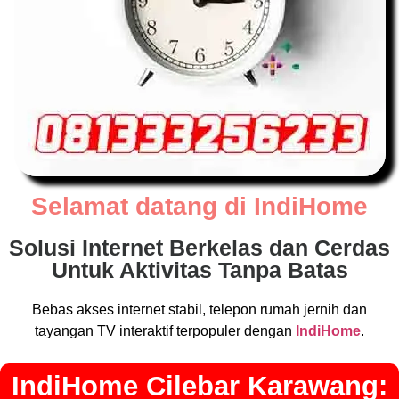
Selamat datang di IndiHome
Solusi Internet Berkelas dan Cerdas
Untuk Aktivitas Tanpa Batas
Bebas akses internet stabil, telepon rumah jernih dan
tayangan TV interaktif terpopuler dengan
IndiHome
.
IndiHome Cilebar Karawang: