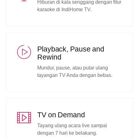
Hiburan di kala senggang dengan fitur
karaoke di IndiHome TV.
Playback, Pause and
Rewind
Mundur, pause, atau putar ulang
tayangan TV Anda dengan bebas.
TV on Demand
Tayang ulang acara live sampai
dengan 7 hari ke belakang.