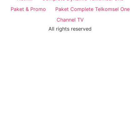
Paket & Promo
Paket Complete Telkomsel One
Channel TV
All rights reserved