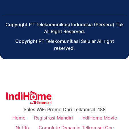
Copyright PT Telekomunikasi Indonesia (Persero) Tbk
All Right Reserved.
Copyright PT Telekomunikasi Selular All right
reserved.
Sales WiFi Promo Dari Telkomsel: 188
Home
Registrasi Mandiri
IndiHome Movie
Netflix
Complete Dynamic Telkomsel One