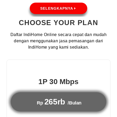
SELENGKAPNYA
CHOOSE YOUR PLAN
Daftar IndiHome Online secara cepat dan mudah
dengan menggunakan jasa pemasangan dari
IndiHome yang kami sediakan.
1P 30 Mbps
265rb
Rp
/Bulan