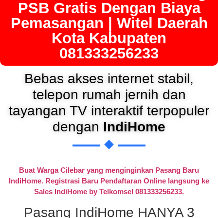
PSB Gratis Dengan Biaya
Pemasangan | Witel Daerah
Kota Kabupaten
081333256233
Bebas akses internet stabil,
telepon rumah jernih dan
tayangan TV interaktif terpopuler
dengan
IndiHome
Buat Warga Cilebar yang menginginkan Pasang Baru
IndiHome. Registrasi Baru Pendaftaran Online langsung ke
Sales IndiHome by Telkomsel 081333256233.
Pasang IndiHome HANYA 3