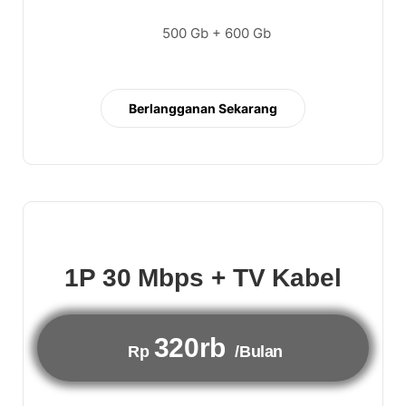
500 Gb + 600 Gb
Berlangganan Sekarang
1P 30 Mbps + TV Kabel
320rb
Rp
/Bulan