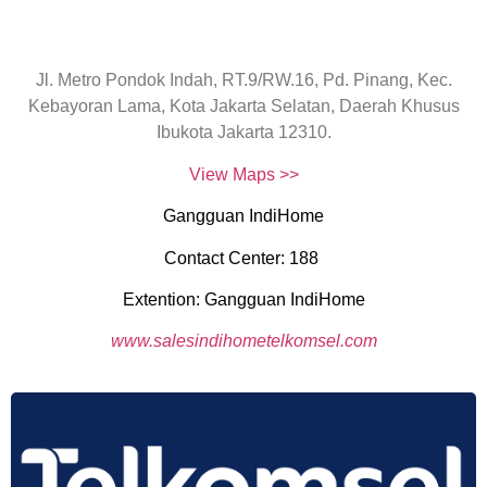
Jl. Metro Pondok Indah, RT.9/RW.16, Pd. Pinang, Kec.
Kebayoran Lama, Kota Jakarta Selatan, Daerah Khusus
Ibukota Jakarta 12310.
View Maps >>
Gangguan IndiHome
Contact Center: 188
Extention: Gangguan IndiHome
www.
salesindihometelkomsel.com