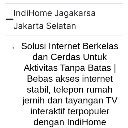
IndiHome Jagakarsa
Jakarta Selatan
Solusi Internet Berkelas
dan Cerdas Untuk
Aktivitas Tanpa Batas |
Bebas akses internet
stabil, telepon rumah
jernih dan tayangan TV
interaktif terpopuler
dengan IndiHome