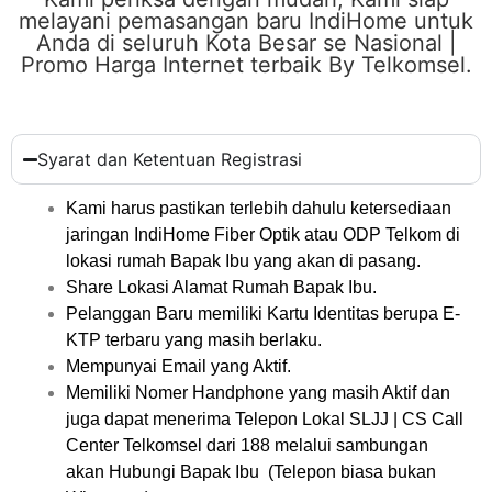
melayani pemasangan baru IndiHome untuk
Anda di seluruh Kota Besar se Nasional​ |
Promo Harga Internet terbaik By Telkomsel.
Syarat dan Ketentuan Registrasi
Kami harus pastikan terlebih dahulu ketersediaan
jaringan IndiHome Fiber Optik atau ODP Telkom di
lokasi rumah Bapak Ibu yang akan di pasang.
Share Lokasi Alamat Rumah Bapak Ibu.
Pelanggan Baru memiliki Kartu Identitas berupa E-
KTP terbaru yang masih berlaku.
Mempunyai Email yang Aktif.
Memiliki Nomer Handphone yang masih Aktif dan
juga dapat menerima Telepon Lokal SLJJ | CS Call
Center Telkomsel dari 188 melalui sambungan
akan Hubungi Bapak Ibu (Telepon biasa bukan