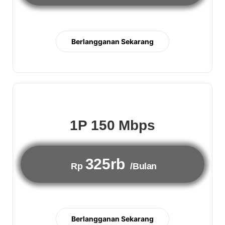
Berlangganan Sekarang
1P 150 Mbps
325rb
Rp
/Bulan
Berlangganan Sekarang