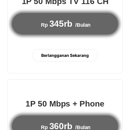
1P 50 Mbps TV 116 CH
345rb
Rp
/Bulan
Berlangganan Sekarang
1P 50 Mbps + Phone
360rb
Rp
/Bulan