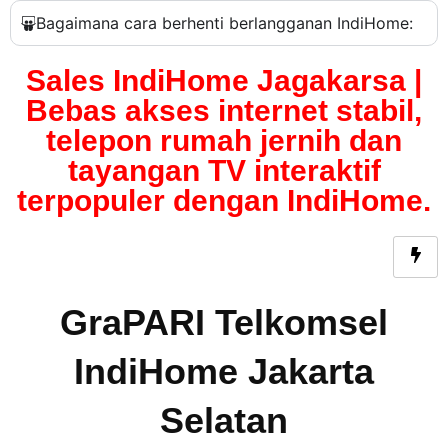
Bagaimana cara berhenti berlangganan IndiHome:
Sales IndiHome Jagakarsa |
Bebas akses internet stabil,
telepon rumah jernih dan
tayangan TV interaktif
terpopuler dengan IndiHome.
GraPARI Telkomsel
IndiHome Jakarta
Selatan