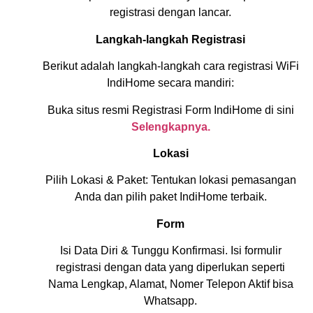
registrasi dengan lancar.
Langkah-langkah Registrasi
Berikut adalah langkah-langkah cara registrasi WiFi
IndiHome secara mandiri:
Buka situs resmi Registrasi Form IndiHome di sini
Selengkapnya.
Lokasi
Pilih Lokasi & Paket: Tentukan lokasi pemasangan
Anda dan pilih paket IndiHome terbaik.
Form
Isi Data Diri & Tunggu Konfirmasi. Isi formulir
registrasi dengan data yang diperlukan seperti
Nama Lengkap, Alamat, Nomer Telepon Aktif bisa
Whatsapp.