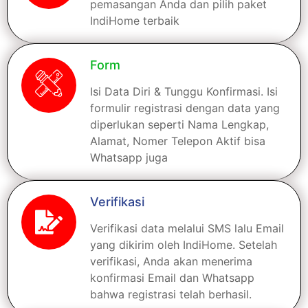
pemasangan Anda dan pilih paket
IndiHome terbaik
Form
Isi Data Diri & Tunggu Konfirmasi. Isi
formulir registrasi dengan data yang
diperlukan seperti Nama Lengkap,
Alamat, Nomer Telepon Aktif bisa
Whatsapp juga
Verifikasi
Verifikasi data melalui SMS lalu Email
yang dikirim oleh IndiHome. Setelah
verifikasi, Anda akan menerima
konfirmasi Email dan Whatsapp
bahwa registrasi telah berhasil.