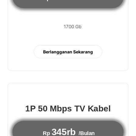
1700 Gb
Berlangganan Sekarang
1P 50 Mbps TV Kabel
345rb
Rp
/Bulan