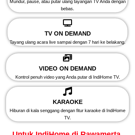
Mundur, pause, atau putar ulang tayangan TV Anda dengan
bebas.
TV ON DEMAND
Tayang ulang acara live sampai dengan 7 hari ke belakang.
VIDEO ON DEMAND
Kontrol penuh video yang Anda putar di IndiHome TV.
KARAOKE
Hiburan di kala senggang dengan fitur karaoke di IndiHome
TV.
Untuk IndiHome di Rawamerta,