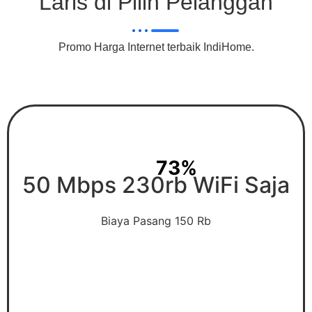
Laris di Pilih Pelanggan
Promo Harga Internet terbaik IndiHome.
73%
50 Mbps 230rb WiFi Saja
Biaya Pasang 150 Rb