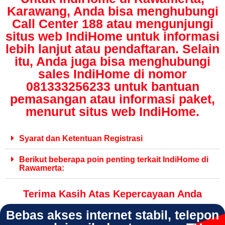
Karawang, Anda bisa menghubungi
Call Center 188 atau mengunjungi
situs web IndiHome untuk informasi
lebih lanjut atau pendaftaran. Selain
itu, Anda juga bisa menghubungi
sales IndiHome di nomor
081333256233 untuk bantuan
pemasangan atau informasi paket,
menurut situs web IndiHome.
Syarat dan Ketentuan Registrasi
Berikut beberapa poin penting terkait IndiHome di
Rawamerta:
Terima Kasih Atas Kepercayaan Anda
Bebas akses internet stabil, telepon