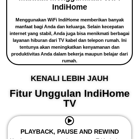
IndiHome
Menggunakan WiFi IndiHome memberikan banyak
manfaat bagi Anda dan keluarga. Selain kecepatan
internet yang stabil, Anda juga bisa menikmati berbagai
layanan hiburan dari TV kabel dan telepon rumah. Ini
tentunya akan meningkatkan kenyamanan dan
produktivitas Anda dalam bekerja maupun belajar dari
rumah.
KENALI LEBIH JAUH
Fitur Unggulan IndiHome
TV
PLAYBACK, PAUSE AND REWIND