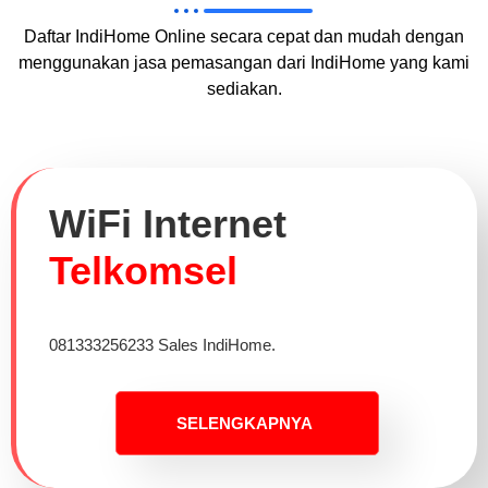
Daftar IndiHome Online secara cepat dan mudah dengan
menggunakan jasa pemasangan dari IndiHome yang kami
sediakan.
WiFi Internet
Telkomsel
081333256233 Sales IndiHome.
SELENGKAPNYA