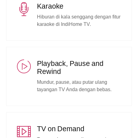
Karaoke
Hiburan di kala senggang dengan fitur
karaoke di IndiHome TV.
Playback, Pause and
Rewind
Mundur, pause, atau putar ulang
tayangan TV Anda dengan bebas.
TV on Demand