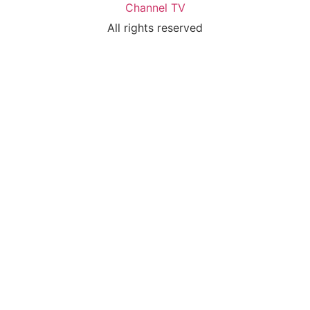
Channel TV
All rights reserved