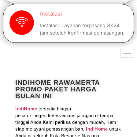
Instalasi
Instalasi: Layanan terpasang 3x24
jam setelah konfirmasi pemasangan.
INDIHOME RAWAMERTA
PROMO PAKET HARGA
BULAN INI
IndiHome
tersedia hingga
pelosok negeri ketersediaan jaringan di tempat
tinggal Anda Kami periksa dengan mudah, Kami
siap melayani pemasangan baru
IndiHome
untuk
Anda di seluruh Kota Besar se Nasional