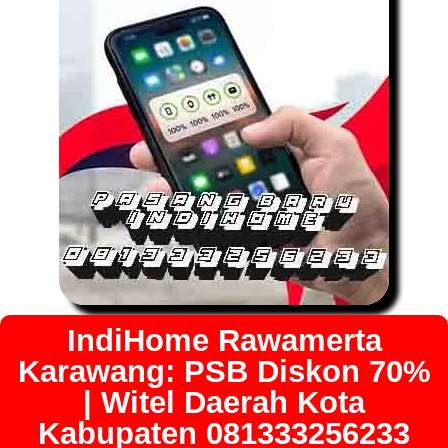
IndiHome Rawamerta
Karawang: PSB Diskon 70%
| Witel Daerah Kota
Kabupaten 081333256233