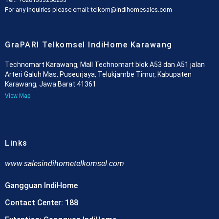
For any inquiries please email: telkom@indihomesales.com
GraPARI Telkomsel IndiHome Karawang
Technomart Karawang, Mall Technomart blok A53 dan A51 jalan
Arteri Galuh Mas, Puseurjaya, Telukjambe Timur, Kabupaten
Karawang, Jawa Barat 41361
View Map
Links
www.
salesindihometelkomsel.com
Gangguan IndiHome
Contact Center: 188