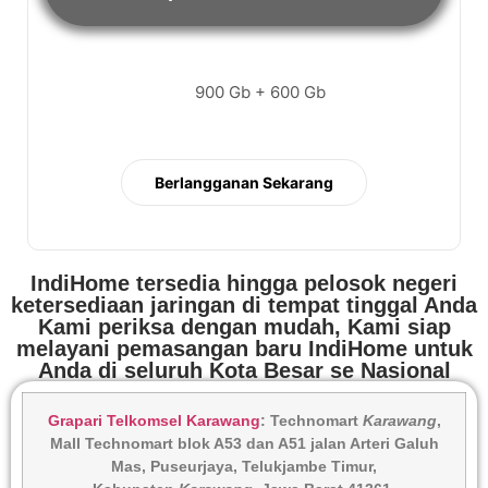
900 Gb + 600 Gb
Berlangganan Sekarang
IndiHome tersedia hingga pelosok negeri
ketersediaan jaringan di tempat tinggal Anda
Kami periksa dengan mudah, Kami siap
melayani pemasangan baru IndiHome untuk
Anda di seluruh Kota Besar se Nasional
Grapari Telkomsel Karawang
: Technomart
Karawang
,
Mall Technomart blok A53 dan A51 jalan Arteri Galuh
Mas, Puseurjaya, Telukjambe Timur,