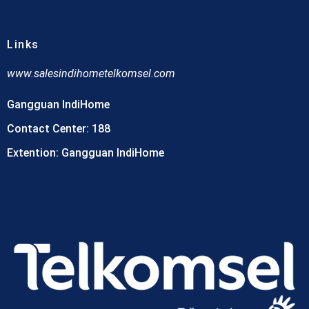
Links
www.
salesindihometelkomsel.com
Gangguan IndiHome
Contact Center: 188
Extention: Gangguan IndiHome