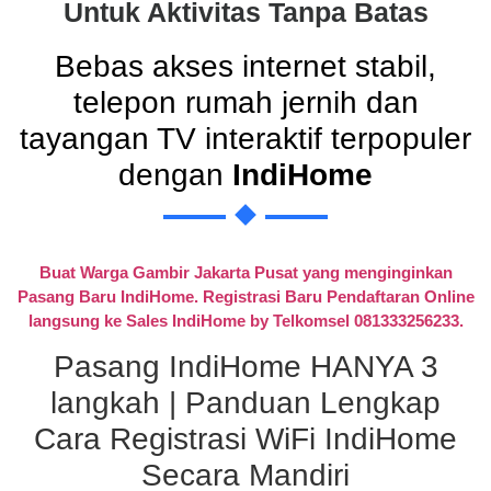
Untuk Aktivitas Tanpa Batas
Bebas akses internet stabil,
telepon rumah jernih dan
tayangan TV interaktif terpopuler
dengan
IndiHome
Buat Warga Gambir Jakarta Pusat yang menginginkan
Pasang Baru IndiHome. Registrasi Baru Pendaftaran Online
langsung ke Sales IndiHome by Telkomsel 081333256233.
Pasang IndiHome HANYA 3
langkah | Panduan Lengkap
Cara Registrasi WiFi IndiHome
Secara Mandiri