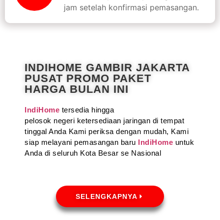
jam setelah konfirmasi pemasangan.
INDIHOME GAMBIR JAKARTA
PUSAT PROMO PAKET
HARGA BULAN INI
IndiHome
tersedia hingga
pelosok negeri ketersediaan jaringan di tempat
tinggal Anda Kami periksa dengan mudah, Kami
siap melayani pemasangan baru
IndiHome
untuk
Anda di seluruh Kota Besar se Nasional
SELENGKAPNYA