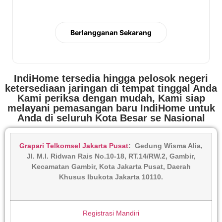
Berlangganan Sekarang
IndiHome tersedia hingga pelosok negeri
ketersediaan jaringan di tempat tinggal Anda
Kami periksa dengan mudah, Kami siap
melayani pemasangan baru IndiHome untuk
Anda di seluruh Kota Besar se Nasional
Grapari Telkomsel Jakarta Pusat
:
Gedung Wisma Alia,
Jl. M.I. Ridwan Rais No.10-18, RT.14/RW.2, Gambir,
Kecamatan Gambir, Kota Jakarta Pusat, Daerah
Khusus Ibukota Jakarta 10110
.
Registrasi Mandiri