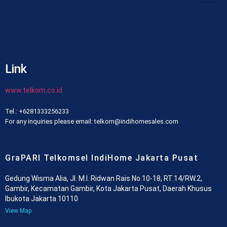
Link
www.telkom.co.id
Tel.: +6281333256233
For any inquiries please email: telkom@indihomesales.com
GraPARI Telkomsel IndiHome Jakarta Pusat
Gedung Wisma Alia, Jl. M.I. Ridwan Rais No.10-18, RT.14/RW.2,
Gambir, Kecamatan Gambir, Kota Jakarta Pusat, Daerah Khusus
Ibukota Jakarta 10110
View Map