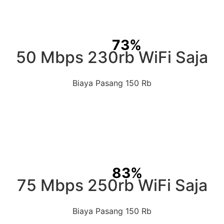
73%
50 Mbps 230rb WiFi Saja
Biaya Pasang 150 Rb
83%
75 Mbps 250rb WiFi Saja
Biaya Pasang 150 Rb