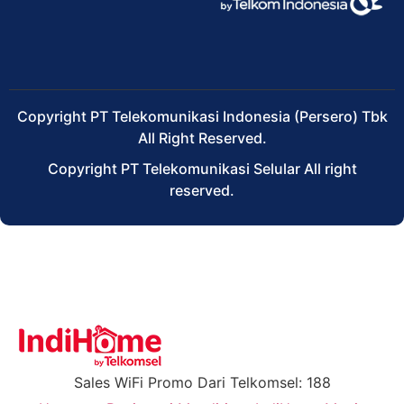
Copyright PT Telekomunikasi Indonesia (Persero) Tbk
All Right Reserved.
Copyright PT Telekomunikasi Selular All right
reserved.
Sales WiFi Promo Dari Telkomsel: 188