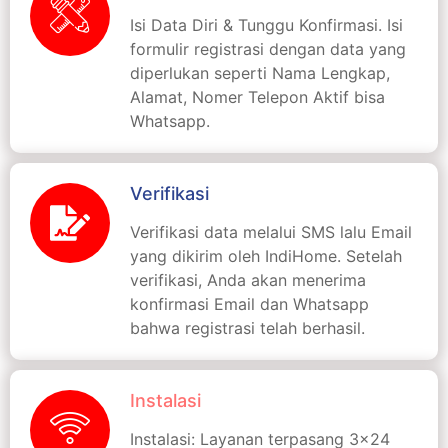
Isi Data Diri & Tunggu Konfirmasi. Isi
formulir registrasi dengan data yang
diperlukan seperti Nama Lengkap,
Alamat, Nomer Telepon Aktif bisa
Whatsapp.
Verifikasi
Verifikasi data melalui SMS lalu Email
yang dikirim oleh IndiHome. Setelah
verifikasi, Anda akan menerima
konfirmasi Email dan Whatsapp
bahwa registrasi telah berhasil.
Instalasi
Instalasi: Layanan terpasang 3x24