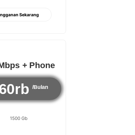
angganan Sekarang
 Mbps + Phone
60rb
/Bulan
1500 Gb