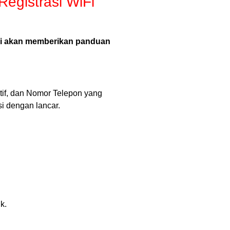
egistrasi WiFi
ini akan memberikan panduan
tif, dan Nomor Telepon yang
si dengan lancar.
k.