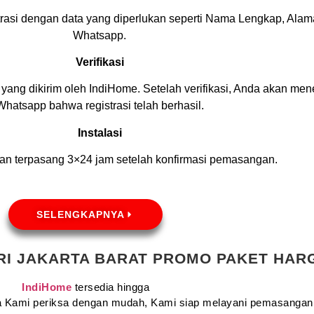
gistrasi dengan data yang diperlukan seperti Nama Lengkap, Alam
Whatsapp.
Verifikasi
 yang dikirim oleh IndiHome. Setelah verifikasi, Anda akan me
Whatsapp bahwa registrasi telah berhasil.
Instalasi
anan terpasang 3×24 jam setelah konfirmasi pemasangan.
SELENGKAPNYA
I JAKARTA BARAT PROMO PAKET HARG
IndiHome
tersedia hingga
Anda Kami periksa dengan mudah, Kami siap melayani pemasanga