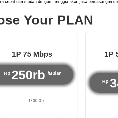
ecara cepat dan mudah dengan menggunakan jasa pemasangan da
ose Your PLAN
1P 75 Mbps
1P 
250rb
Rp
/Bulan
3
Rp
1700 Gb