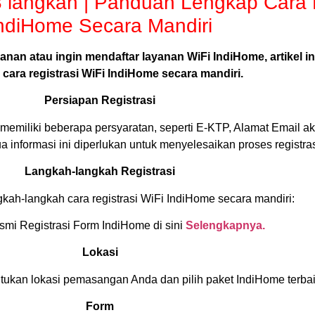
langkah | Panduan Lengkap Cara R
ndiHome Secara Mandiri
nan atau ingin mendaftar layanan WiFi IndiHome, artikel 
cara registrasi WiFi IndiHome secara mandiri.
Persiapan Registrasi
memiliki beberapa persyaratan, seperti E-KTP, Alamat Email ak
a informasi ini diperlukan untuk menyelesaikan proses registra
Langkah-langkah Registrasi
gkah-langkah cara registrasi WiFi IndiHome secara mandiri:
esmi Registrasi Form IndiHome di sini
Selengkapnya.
Lokasi
ntukan lokasi pemasangan Anda dan pilih paket IndiHome terbai
Form