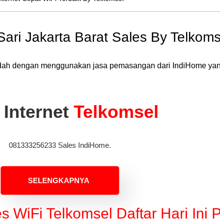
ari Jakarta Barat Sales By Telkoms
udah dengan menggunakan jasa pemasangan dari IndiHome yan
 Internet
Telkomsel
081333256233 Sales IndiHome.
SELENGKAPNYA
s WiFi Telkomsel Daftar Hari Ini