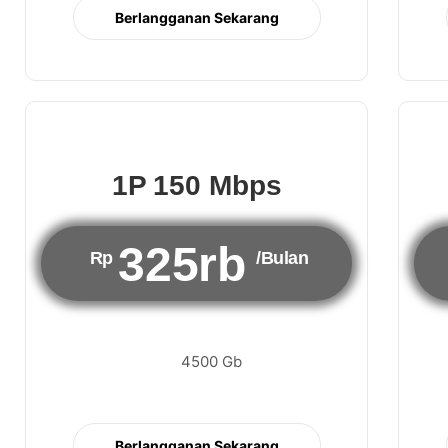
Berlangganan Sekarang
1P 150 Mbps
325rb
Rp
/Bulan
4500 Gb
Berlangganan Sekarang