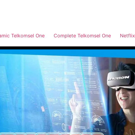
amic Telkomsel One
Complete Telkomsel One
Netflix