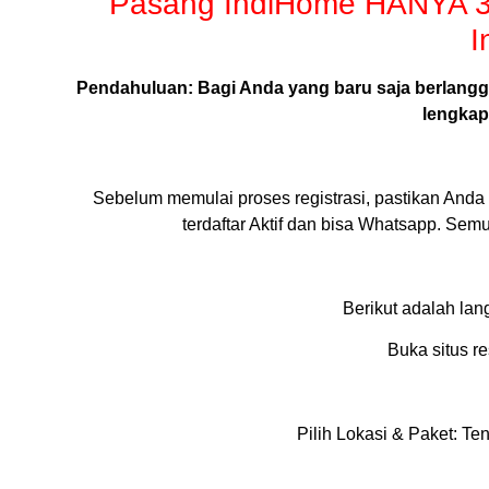
Pasang IndiHome HANYA 3 
I
Pendahuluan: Bagi Anda yang baru saja berlangga
lengkap 
Sebelum memulai proses registrasi, pastikan Anda 
terdaftar Aktif dan bisa Whatsapp. Semu
Berikut adalah lan
Buka situs r
Pilih Lokasi & Paket: Te