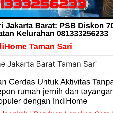
 Jakarta Barat: PSB Diskon 7
tan Kelurahan 081333256233
diHome Taman Sari
e Jakarta Barat Taman Sari
dan Cerdas Untuk Aktivitas Tanp
elepon rumah jernih dan tayangan
populer dengan IndiHome