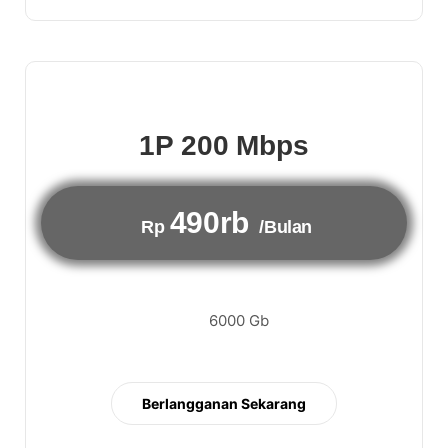
1P 200 Mbps
490rb
Rp
/Bulan
6000 Gb
Berlangganan Sekarang