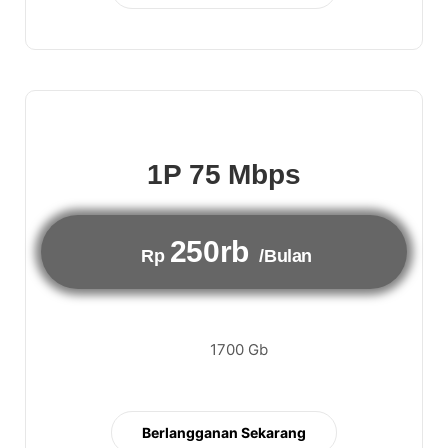
1P 75 Mbps
250rb
Rp
/Bulan
1700 Gb
Berlangganan Sekarang