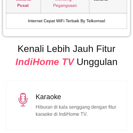
Pusat
Pegangsaan
Internet Cepat WiFi Terbaik By Telkomsel
Kenali Lebih Jauh Fitur
IndiHome TV
Unggulan
Karaoke
Hiburan di kala senggang dengan fitur
karaoke di IndiHome TV.