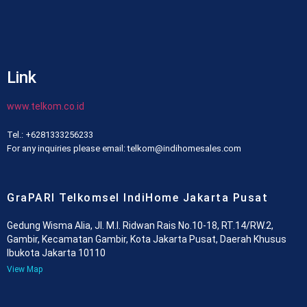
Link
www.telkom.co.id
Tel.: +6281333256233
For any inquiries please email: telkom@indihomesales.com
GraPARI Telkomsel IndiHome Jakarta Pusat
Gedung Wisma Alia, Jl. M.I. Ridwan Rais No.10-18, RT.14/RW.2,
Gambir, Kecamatan Gambir, Kota Jakarta Pusat, Daerah Khusus
Ibukota Jakarta 10110
View Map