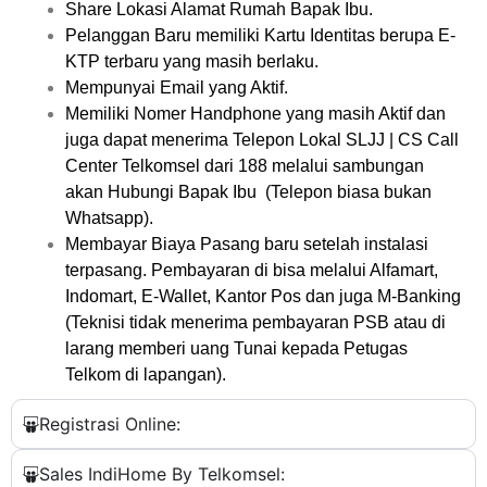
Share Lokasi Alamat Rumah Bapak Ibu.
Pelanggan Baru memiliki Kartu Identitas berupa E-
KTP terbaru yang masih berlaku.
Mempunyai Email yang Aktif.
Memiliki Nomer Handphone yang masih Aktif dan
juga dapat menerima Telepon Lokal SLJJ | CS Call
Center Telkomsel dari 188 melalui sambungan
akan Hubungi Bapak Ibu (Telepon biasa bukan
Whatsapp).
Membayar Biaya Pasang baru setelah instalasi
terpasang. Pembayaran di bisa melalui Alfamart,
Indomart, E-Wallet, Kantor Pos dan juga M-Banking
(Teknisi tidak menerima pembayaran PSB atau di
larang memberi uang Tunai kepada Petugas
Telkom di lapangan).
Registrasi Online:
Sales IndiHome By Telkomsel: