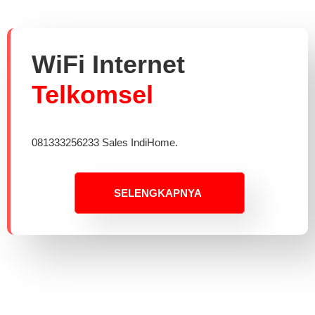
WiFi Internet
Telkomsel
081333256233 Sales IndiHome.
SELENGKAPNYA