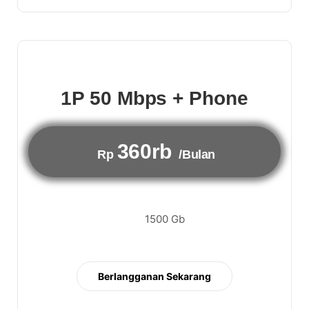
1P 50 Mbps + Phone
360rb
Rp
/Bulan
1500 Gb
Berlangganan Sekarang