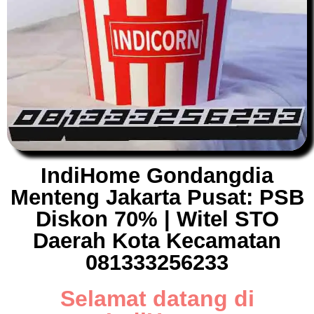
IndiHome Gondangdia
Menteng Jakarta Pusat: PSB
Diskon 70% | Witel STO
Daerah Kota Kecamatan
081333256233
Selamat datang di