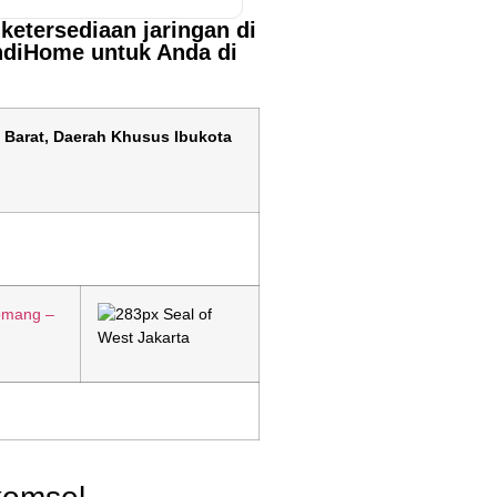
etersediaan jaringan di
ndiHome untuk Anda di
ta Barat, Daerah Khusus Ibukota
Tomang –