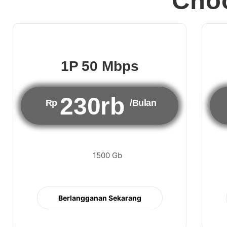
Cho
1P 50 Mbps
230rb
Rp
/Bulan
1500 Gb
Berlangganan Sekarang