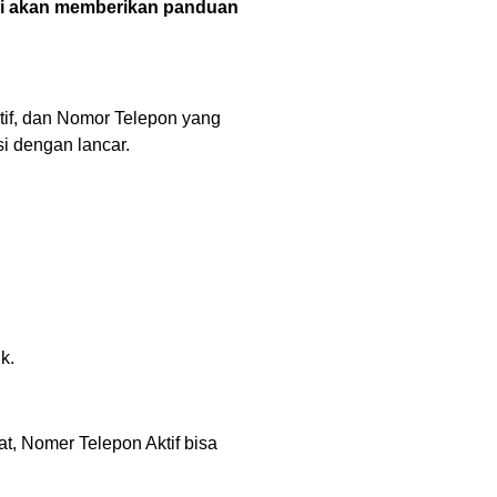
ini akan memberikan panduan
tif, dan Nomor Telepon yang
si dengan lancar.
k.
at, Nomer Telepon Aktif bisa