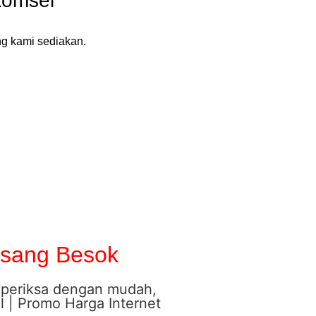
komsel
g kami sediakan.
Pasang Besok
i periksa dengan mudah,
​ | Promo Harga Internet