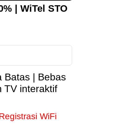
0% | WiTel STO
a Batas | Bebas
 TV interaktif
egistrasi WiFi