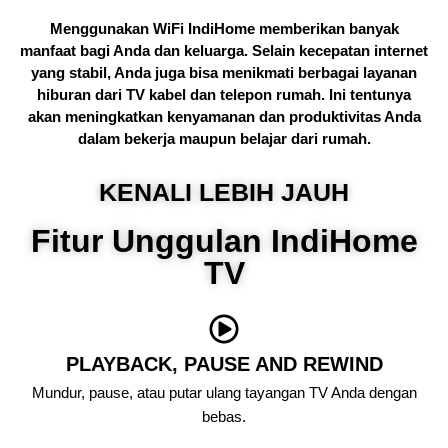
Menggunakan WiFi IndiHome memberikan banyak
manfaat bagi Anda dan keluarga. Selain kecepatan internet
yang stabil, Anda juga bisa menikmati berbagai layanan
hiburan dari TV kabel dan telepon rumah. Ini tentunya
akan meningkatkan kenyamanan dan produktivitas Anda
dalam bekerja maupun belajar dari rumah.
KENALI LEBIH JAUH
Fitur Unggulan IndiHome
TV
PLAYBACK, PAUSE AND REWIND
Mundur, pause, atau putar ulang tayangan TV Anda dengan
bebas.