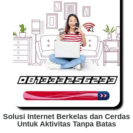
Solusi Internet Berkelas dan Cerdas
Untuk Aktivitas Tanpa Batas