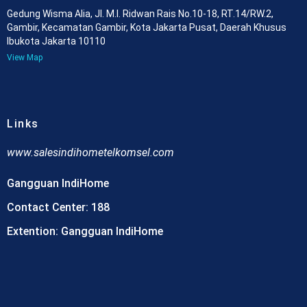
Gedung Wisma Alia, Jl. M.I. Ridwan Rais No.10-18, RT.14/RW.2,
Gambir, Kecamatan Gambir, Kota Jakarta Pusat, Daerah Khusus
Ibukota Jakarta 10110
View Map
Links
www.
salesindihometelkomsel.com
Gangguan IndiHome
Contact Center: 188
Extention: Gangguan IndiHome