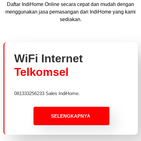
Daftar IndiHome Online secara cepat dan mudah dengan
menggunakan jasa pemasangan dari IndiHome yang kami
sediakan.
WiFi Internet
Telkomsel
081333256233 Sales IndiHome.
SELENGKAPNYA