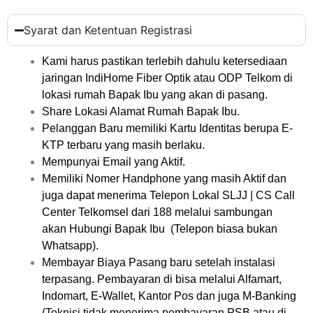
Syarat dan Ketentuan Registrasi
Kami harus pastikan terlebih dahulu ketersediaan
jaringan IndiHome Fiber Optik atau ODP Telkom di
lokasi rumah Bapak Ibu yang akan di pasang.
Share Lokasi Alamat Rumah Bapak Ibu.
Pelanggan Baru memiliki Kartu Identitas berupa E-
KTP terbaru yang masih berlaku.
Mempunyai Email yang Aktif.
Memiliki Nomer Handphone yang masih Aktif dan
juga dapat menerima Telepon Lokal SLJJ | CS Call
Center Telkomsel dari 188 melalui sambungan
akan Hubungi Bapak Ibu (Telepon biasa bukan
Whatsapp).
Membayar Biaya Pasang baru setelah instalasi
terpasang. Pembayaran di bisa melalui Alfamart,
Indomart, E-Wallet, Kantor Pos dan juga M-Banking
(Teknisi tidak menerima pembayaran PSB atau di