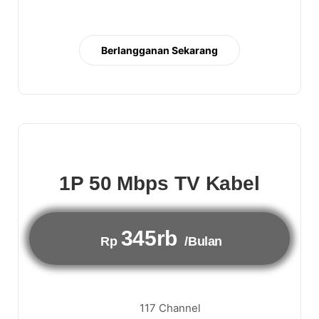
Berlangganan Sekarang
1P 50 Mbps TV Kabel
345rb
Rp
/Bulan
117 Channel