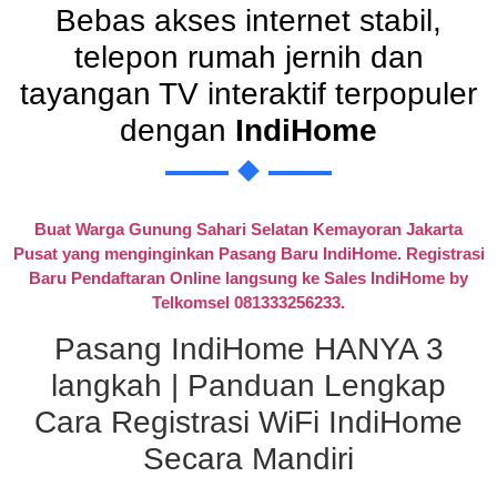
Bebas akses internet stabil,
telepon rumah jernih dan
tayangan TV interaktif terpopuler
dengan
IndiHome
Buat Warga Gunung Sahari Selatan Kemayoran Jakarta
Pusat yang menginginkan Pasang Baru IndiHome. Registrasi
Baru Pendaftaran Online langsung ke Sales IndiHome by
Telkomsel 081333256233.
Pasang IndiHome HANYA 3
langkah | Panduan Lengkap
Cara Registrasi WiFi IndiHome
Secara Mandiri