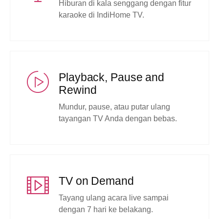
Hiburan di kala senggang dengan fitur
karaoke di IndiHome TV.
Playback, Pause and
Rewind
Mundur, pause, atau putar ulang
tayangan TV Anda dengan bebas.
TV on Demand
Tayang ulang acara live sampai
dengan 7 hari ke belakang.