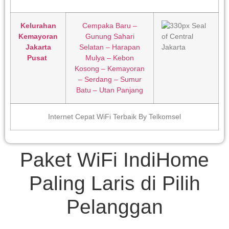
Kelurahan
Cempaka Baru –
Kemayoran
Gunung Sahari
Jakarta
Selatan – Harapan
Pusat
Mulya – Kebon
Kosong – Kemayoran
– Serdang – Sumur
Batu – Utan Panjang
Internet Cepat WiFi Terbaik By Telkomsel
Paket WiFi IndiHome
Paling Laris di Pilih
Pelanggan