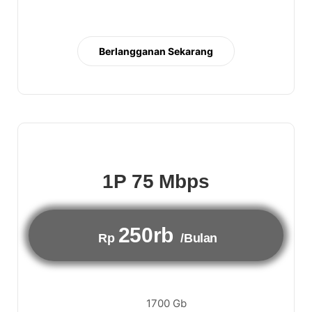
Berlangganan Sekarang
1P 75 Mbps
250rb
Rp
/Bulan
1700 Gb