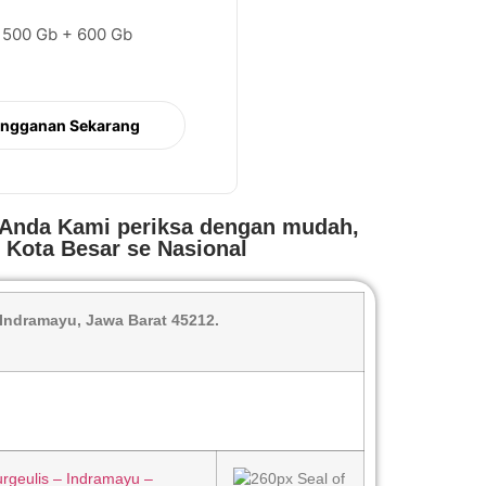
500 Gb + 600 Gb
angganan Sekarang
al Anda Kami periksa dengan mudah,
 Kota Besar se Nasional
 Indramayu, Jawa Barat 45212.
rgeulis – Indramayu –