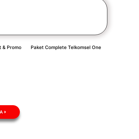
t & Promo
Paket Complete Telkomsel One
A