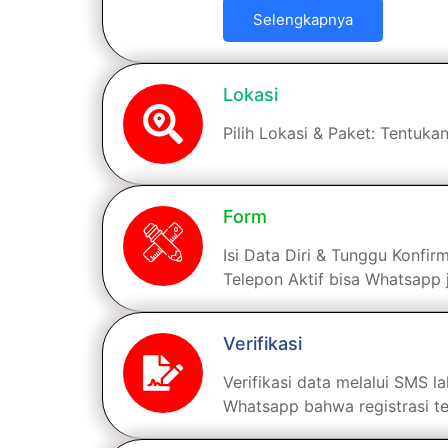
Selengkapnya
Lokasi
Pilih Lokasi & Paket: Tentuk
Form
Isi Data Diri & Tunggu Konfir
Telepon Aktif bisa Whatsapp 
Verifikasi
Verifikasi data melalui SMS l
Whatsapp bahwa registrasi tel