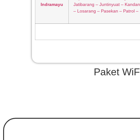
Indramayu
Jatibarang – Juntinyuat – Kand
– Losarang – Pasekan – Patrol –
Paket WiFi