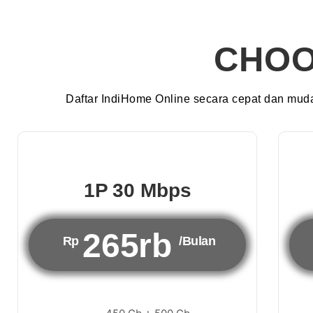
CHOO
Daftar IndiHome Online secara cepat dan mu
1P 30 Mbps
265rb
Rp
/Bulan