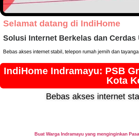
Selamat datang di IndiHome
Solusi Internet Berkelas dan Cerdas
Bebas akses internet stabil, telepon rumah jernih dan tayanga
IndiHome Indramayu: PSB Gr
Kota K
Bebas akses internet sta
Buat Warga Indramayu yang menginginkan Pasan