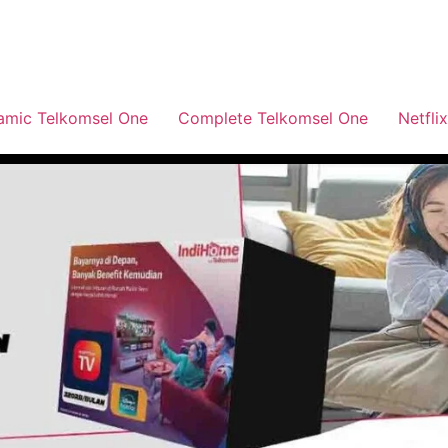
amic Telkomsel One
Complete Telkomsel One
Netflix