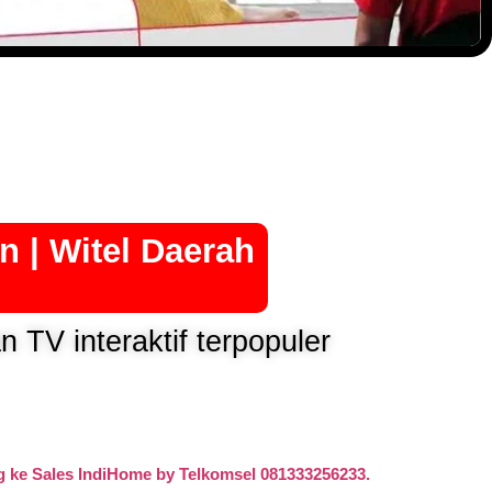
 | Witel Daerah
 TV interaktif terpopuler
 ke Sales IndiHome by Telkomsel 081333256233.