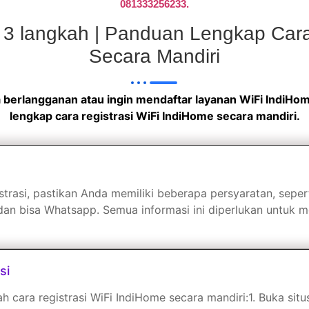
081333256233.
 langkah | Panduan Lengkap Cara 
Secara Mandiri
 berlangganan atau ingin mendaftar layanan WiFi IndiHom
lengkap cara registrasi WiFi IndiHome secara mandiri.
trasi, pastikan Anda memiliki beberapa persyaratan, seper
 dan bisa Whatsapp. Semua informasi ini diperlukan untuk m
si
h cara registrasi WiFi IndiHome secara mandiri:1. Buka situ