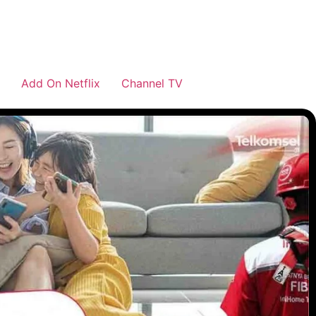
Add On Netflix
Channel TV