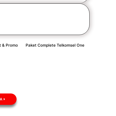
t & Promo
Paket Complete Telkomsel One
A