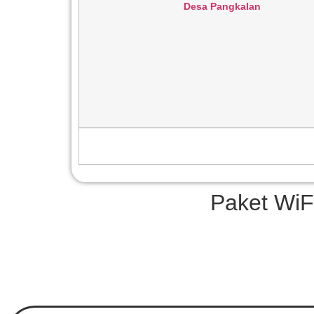
Desa Pangkalan
Paket WiFi