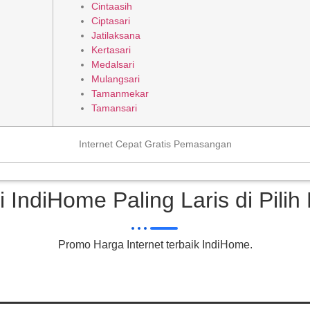
Cintaasih
Ciptasari
Jatilaksana
Kertasari
Medalsari
Mulangsari
Tamanmekar
Tamansari
Internet Cepat Gratis Pemasangan
 IndiHome Paling Laris di Pili
Promo Harga Internet terbaik IndiHome.