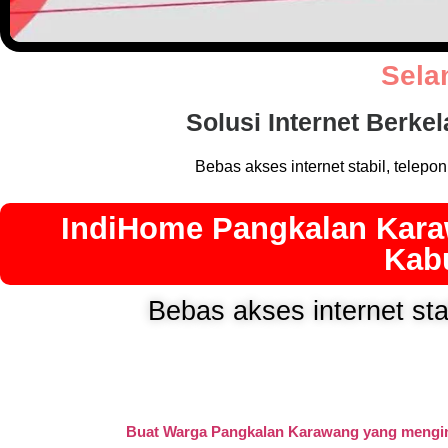
Sela
Solusi Internet Berke
Bebas akses internet stabil, telepo
IndiHome Pangkalan Kara
Kab
Bebas akses internet sta
Buat Warga Pangkalan Karawang yang menging