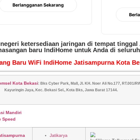
Berlangganan Sekarang
Berl
negeri ketersediaan jaringan di tempat tingg
asangan baru IndiHome untuk Anda di seluruh
ang Baru WiFi IndiHome Jatisampurna Kota Be
komsel Kota
Bekasi
: Bks Cyber Park, Mall, Jl. KH. Noer Ali No.177, RT.001/R
Kayuringin Jaya, Kec. Bekasi Sel., Kota Bks, Jawa Barat 17144.
si Mandiri
e Speed
atisampurna
Jatikarya