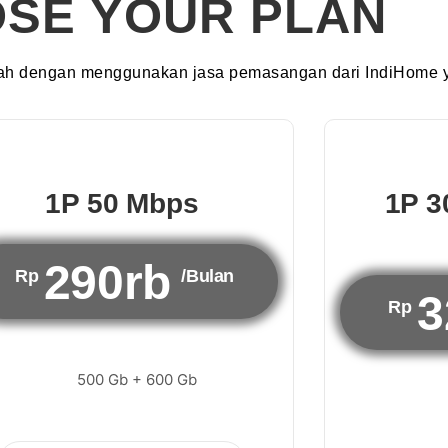
SE YOUR PLAN
dah dengan menggunakan jasa pemasangan dari IndiHome y
1P 50 Mbps
1P 3
290rb
Rp
/Bulan
3
Rp
500 Gb + 600 Gb