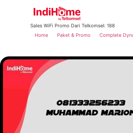
Sales WiFi Promo Dari Telkomsel: 188
Home
Paket & Promo
Complete Dyn