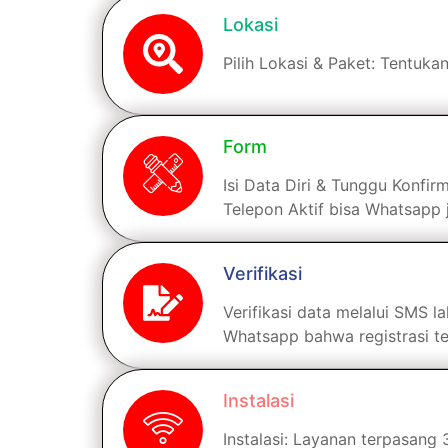
Lokasi
Pilih Lokasi & Paket: Tentuk
Form
Isi Data Diri & Tunggu Konfir
Telepon Aktif bisa Whatsapp 
Verifikasi
Verifikasi data melalui SMS l
Whatsapp bahwa registrasi tel
Instalasi
Instalasi: Layanan terpasang