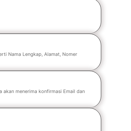
seperti Nama Lengkap, Alamat, Nomer
nda akan menerima konfirmasi Email dan