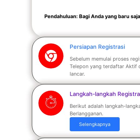
Pendahuluan: Bagi Anda yang baru saja
Persiapan Registrasi
Sebelum memulai proses regis
Telepon yang terdaftar Aktif
lancar.
Langkah-langkah Registra
Berikut adalah langkah-langka
Berlangganan.
Selengkapnya