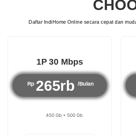
CHOO
Daftar IndiHome Online secara cepat dan mu
1P 30 Mbps
265rb
Rp
/Bulan
450 Gb + 500 Gb