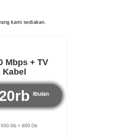
ang kami sediakan.
0 Mbps + TV
Kabel
20rb
/Bulan
500 Gb + 600 Gb