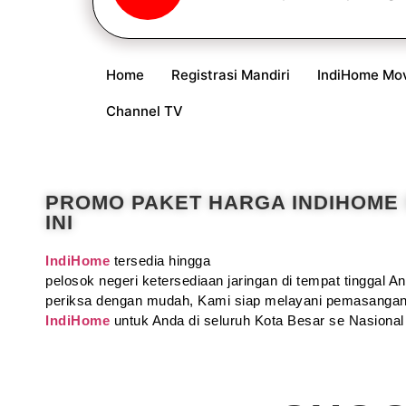
Home
Registrasi Mandiri
IndiHome Mo
Channel TV
PROMO PAKET HARGA INDIHOME
INI
IndiHome
tersedia hingga
pelosok negeri ketersediaan jaringan di tempat tinggal 
periksa dengan mudah, Kami siap melayani pemasangan
IndiHome
untuk Anda di seluruh Kota Besar se Nasional