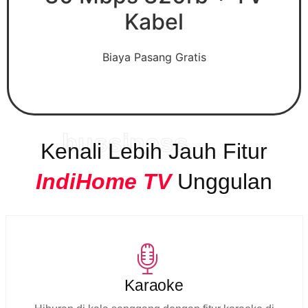
Kabel
Biaya Pasang Gratis
bussiness
Kenali Lebih Jauh Fitur
IndiHome TV
Unggulan
Karaoke