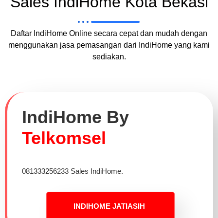
Sales IndiHome Kota Bekasi
Daftar IndiHome Online secara cepat dan mudah dengan
menggunakan jasa pemasangan dari IndiHome yang kami
sediakan.
IndiHome By
Telkomsel
081333256233 Sales IndiHome.
INDIHOME JATIASIH