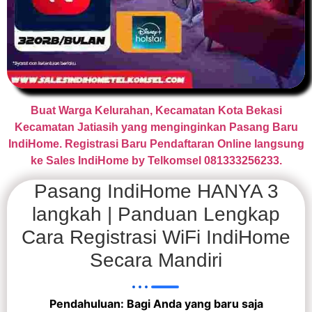
Buat Warga Kelurahan, Kecamatan Kota Bekasi
Kecamatan Jatiasih yang menginginkan Pasang Baru
IndiHome. Registrasi Baru Pendaftaran Online langsung
ke Sales IndiHome by Telkomsel 081333256233.
Pasang IndiHome HANYA 3
langkah | Panduan Lengkap
Cara Registrasi WiFi IndiHome
Secara Mandiri
Pendahuluan: Bagi Anda yang baru saja