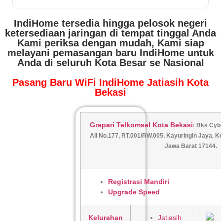
IndiHome tersedia hingga pelosok negeri
ketersediaan jaringan di tempat tinggal Anda
Kami periksa dengan mudah, Kami siap
melayani pemasangan baru IndiHome untuk
Anda di seluruh Kota Besar se Nasional
Pasang Baru WiFi IndiHome Jatiasih Kota
Bekasi
Grapari Telkomsel Kota
Bekasi
: Bks Cybe
Ali No.177, RT.001/RW.005, Kayuringin Jaya, Ke
Jawa Barat 17144.
Registrasi Mandiri
Upgrade Speed
Kelurahan
Jatiasih