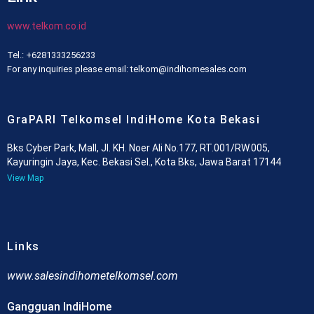
www.telkom.co.id
Tel.: +6281333256233
For any inquiries please email: telkom@indihomesales.com
GraPARI Telkomsel IndiHome Kota Bekasi
Bks Cyber Park, Mall, Jl. KH. Noer Ali No.177, RT.001/RW.005,
Kayuringin Jaya, Kec. Bekasi Sel., Kota Bks, Jawa Barat 17144
View Map
Links
www.
salesindihometelkomsel.com
Gangguan IndiHome