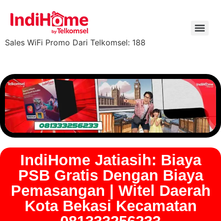
Sales WiFi Promo Dari Telkomsel: 188
IndiHome Jatiasih: Biaya
PSB Gratis Dengan Biaya
Pemasangan | Witel Daerah
Kota Bekasi Kecamatan