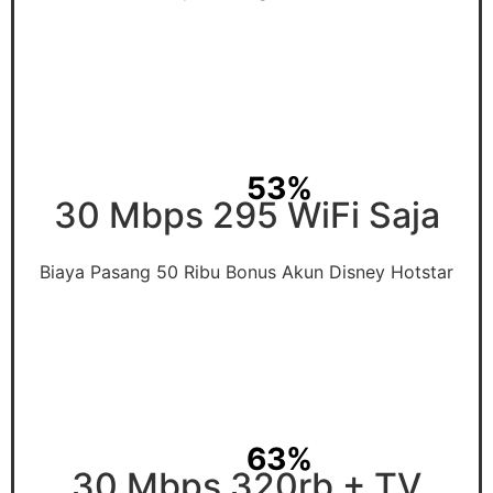
53%
30 Mbps 295 WiFi Saja
Biaya Pasang 50 Ribu Bonus Akun Disney Hotstar
63%
30 Mbps 320rb + TV