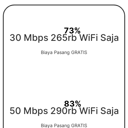
73%
30 Mbps 265rb WiFi Saja
Biaya Pasang GRATIS
83%
50 Mbps 290rb WiFi Saja
Biaya Pasang GRATIS