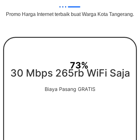
Promo Harga Internet terbaik buat Warga Kota Tangerang.
73%
30 Mbps 265rb WiFi Saja
Biaya Pasang GRATIS