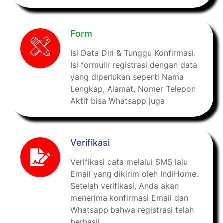
Form
Isi Data Diri & Tunggu Konfirmasi.
Isi formulir registrasi dengan data
yang diperlukan seperti Nama
Lengkap, Alamat, Nomer Telepon
Aktif bisa Whatsapp juga
Verifikasi
Verifikasi data melalui SMS lalu
Email yang dikirim oleh IndiHome.
Setelah verifikasi, Anda akan
menerima konfirmasi Email dan
Whatsapp bahwa registrasi telah
berhasil.