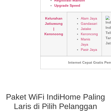
Registrasi Mandiri
Upgrade Speed
Kelurahan
Alam Jaya
J
atiuwung
Gandasari
|
Jatake
Keroncong
Keroncong
Manis
Jaya
Pasir Jaya
Internet Cepat Gratis P
Paket WiFi IndiHome Paling
Laris di Pilih Pelanggan