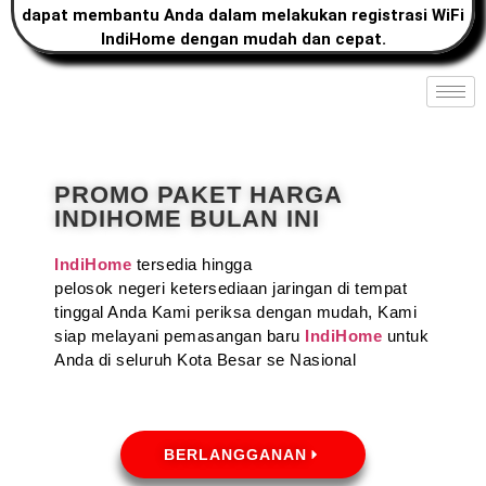
dapat membantu Anda dalam melakukan registrasi WiFi
IndiHome dengan mudah dan cepat.
PROMO PAKET HARGA
INDIHOME BULAN INI
IndiHome
tersedia hingga
pelosok negeri ketersediaan jaringan di tempat
tinggal Anda Kami periksa dengan mudah, Kami
siap melayani pemasangan baru
IndiHome
untuk
Anda di seluruh Kota Besar se Nasional
BERLANGGANAN