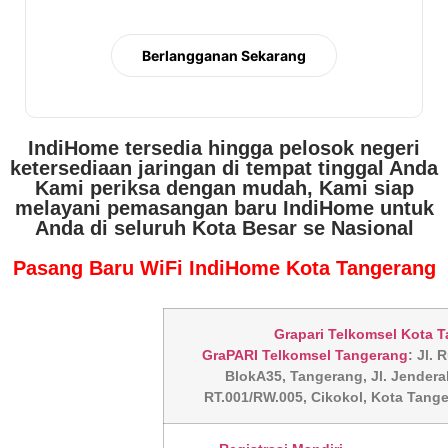
Berlangganan Sekarang
IndiHome tersedia hingga pelosok negeri
ketersediaan jaringan di tempat tinggal Anda
Kami periksa dengan mudah, Kami siap
melayani pemasangan baru IndiHome untuk
Anda di seluruh Kota Besar se Nasional
Pasang Baru WiFi IndiHome Kota Tangerang
Grapari Telkomsel Kota
T
GraPARI Telkomsel Tangerang
:
Jl. 
BlokA35, Tangerang, Jl. Jendera
RT.001/RW.005, Cikokol, Kota Tang