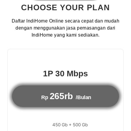
CHOOSE YOUR PLAN
Daftar IndiHome Online secara cepat dan mudah
dengan menggunakan jasa pemasangan dari
IndiHome yang kami sediakan.
1P 30 Mbps
265rb
Rp
/Bulan
450 Gb + 500 Gb