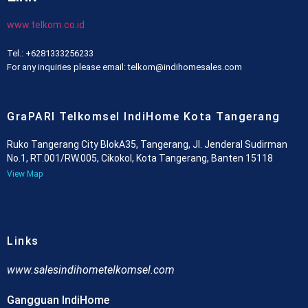
www.telkom.co.id
Tel.: +6281333256233
For any inquiries please email: telkom@indihomesales.com
GraPARI Telkomsel IndiHome Kota Tangerang
Ruko Tangerang City BlokA35, Tangerang, Jl. Jenderal Sudirman
No.1, RT.001/RW.005, Cikokol, Kota Tangerang, Banten 15118
View Map
Links
www.
salesindihometelkomsel.com
Gangguan IndiHome