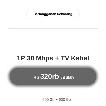
Berlangganan Sekarang
1P 30 Mbps + TV Kabel
320rb
Rp
/Bulan
500 Gb + 600 Gb