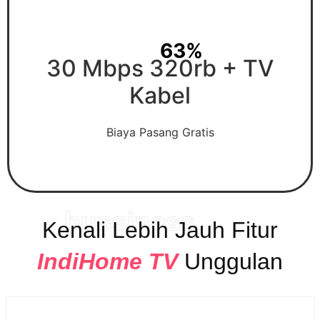
63%
30 Mbps 320rb + TV
Kabel
Biaya Pasang Gratis
bussiness
Kenali Lebih Jauh Fitur
IndiHome TV
Unggulan