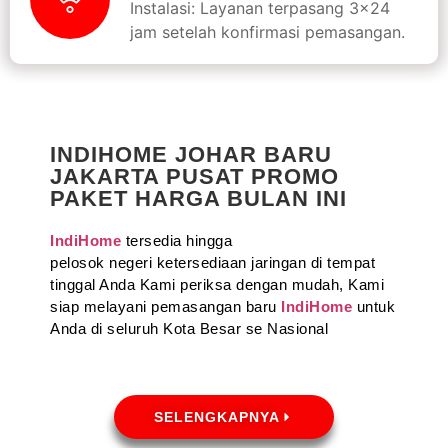
Instalasi: Layanan terpasang 3x24
jam setelah konfirmasi pemasangan.
INDIHOME JOHAR BARU
JAKARTA PUSAT PROMO
PAKET HARGA BULAN INI
IndiHome
tersedia hingga
pelosok negeri ketersediaan jaringan di tempat
tinggal Anda Kami periksa dengan mudah, Kami
siap melayani pemasangan baru
IndiHome
untuk
Anda di seluruh Kota Besar se Nasional
SELENGKAPNYA