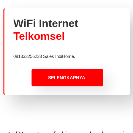
WiFi Internet
Telkomsel
081333256233 Sales IndiHome.
SELENGKAPNYA