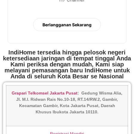
Berlangganan Sekarang
IndiHome tersedia hingga pelosok negeri
ketersediaan jaringan di tempat tinggal Anda
Kami periksa dengan mudah, Kami siap
melayani pemasangan baru IndiHome untuk
Anda di seluruh Kota Besar se Nasional
Grapari Telkomsel Jakarta Pusat
:
Gedung Wisma Alia,
Jl. M.I. Ridwan Rais No.10-18, RT.14/RW.2, Gambir,
Kecamatan Gambir, Kota Jakarta Pusat, Daerah
Khusus Ibukota Jakarta 10110
.
Registrasi Mandiri