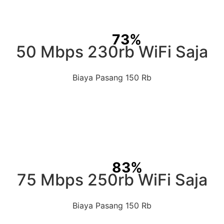
73%
50 Mbps 230rb WiFi Saja
Biaya Pasang 150 Rb
83%
75 Mbps 250rb WiFi Saja
Biaya Pasang 150 Rb