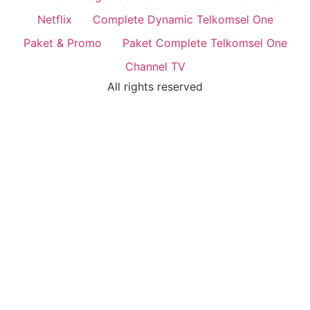
Netflix
Complete Dynamic Telkomsel One
Paket & Promo
Paket Complete Telkomsel One
Channel TV
All rights reserved