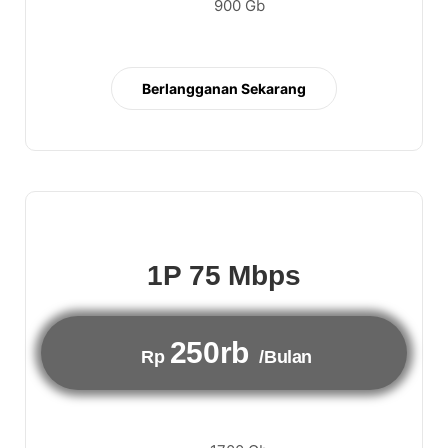
900 Gb
Berlangganan Sekarang
1P 75 Mbps
250rb
Rp
/Bulan