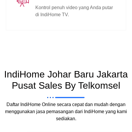
Kontrol penuh video yang Anda putar
di IndiHome TV.
IndiHome Johar Baru Jakarta
Pusat Sales By Telkomsel
Daftar IndiHome Online secara cepat dan mudah dengan
menggunakan jasa pemasangan dari IndiHome yang kami
sediakan.