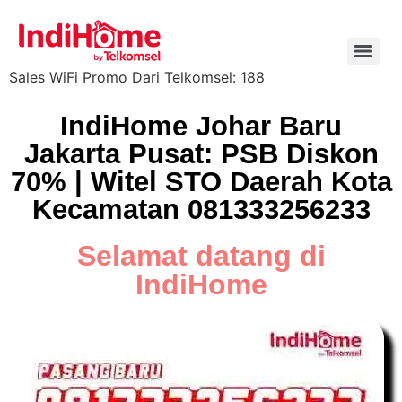
Sales WiFi Promo Dari Telkomsel: 188
IndiHome Johar Baru
Jakarta Pusat: PSB Diskon
70% | Witel STO Daerah Kota
Kecamatan 081333256233
Selamat datang di
IndiHome