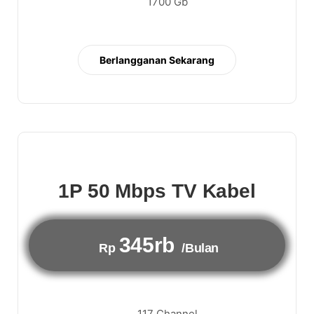
1700 Gb
Berlangganan Sekarang
1P 50 Mbps TV Kabel
345rb
Rp
/Bulan
117 Channel