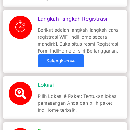
Langkah-langkah Registrasi
Berikut adalah langkah-langkah cara
registrasi WiFi IndiHome secara
mandiri:1. Buka situs resmi Registrasi
Form IndiHome di sini Berlangganan.
Selengkapnya
Lokasi
Pilih Lokasi & Paket: Tentukan lokasi
pemasangan Anda dan pilih paket
IndiHome terbaik.