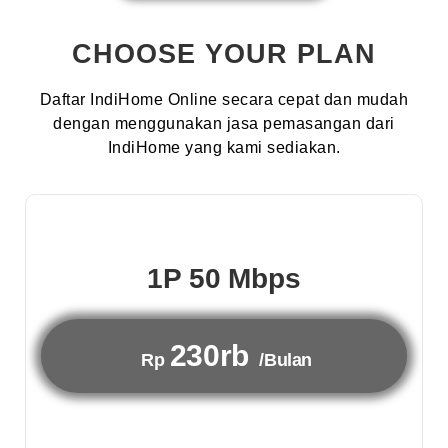
CHOOSE YOUR PLAN
Daftar IndiHome Online secara cepat dan mudah
dengan menggunakan jasa pemasangan dari
IndiHome yang kami sediakan.
1P 50 Mbps
230rb
Rp
/Bulan