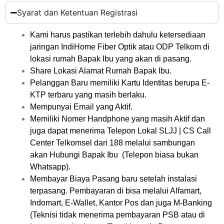
Syarat dan Ketentuan Registrasi
Kami harus pastikan terlebih dahulu ketersediaan
jaringan IndiHome Fiber Optik atau ODP Telkom di
lokasi rumah Bapak Ibu yang akan di pasang.
Share Lokasi Alamat Rumah Bapak Ibu.
Pelanggan Baru memiliki Kartu Identitas berupa E-
KTP terbaru yang masih berlaku.
Mempunyai Email yang Aktif.
Memiliki Nomer Handphone yang masih Aktif dan
juga dapat menerima Telepon Lokal SLJJ | CS Call
Center Telkomsel dari 188 melalui sambungan
akan Hubungi Bapak Ibu (Telepon biasa bukan
Whatsapp).
Membayar Biaya Pasang baru setelah instalasi
terpasang. Pembayaran di bisa melalui Alfamart,
Indomart, E-Wallet, Kantor Pos dan juga M-Banking
(Teknisi tidak menerima pembayaran PSB atau di