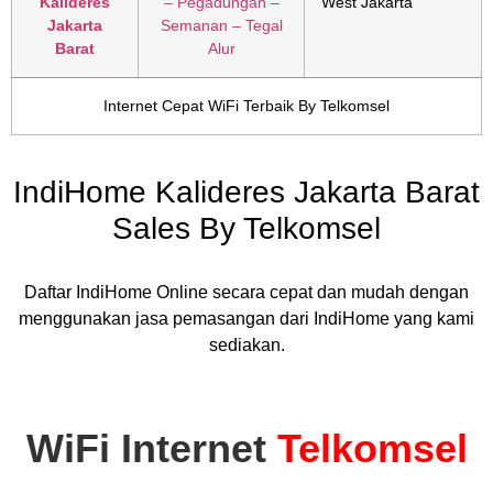
Kalideres
– Pegadungan –
Jakarta
Semanan – Tegal
Barat
Alur
Internet Cepat WiFi Terbaik By Telkomsel
IndiHome Kalideres Jakarta Barat
Sales By Telkomsel
Daftar IndiHome Online secara cepat dan mudah dengan
menggunakan jasa pemasangan dari IndiHome yang kami
sediakan.
WiFi Internet
Telkomsel