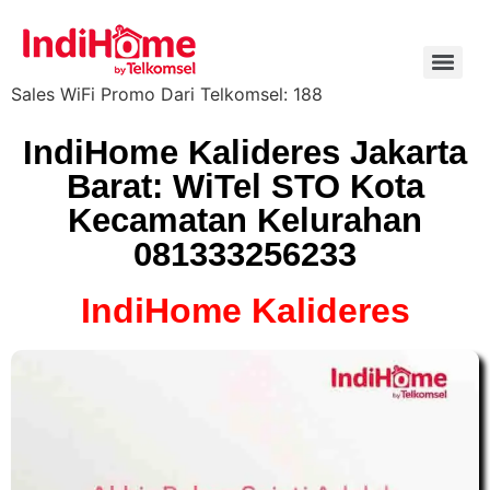
Sales WiFi Promo Dari Telkomsel: 188
IndiHome Kalideres Jakarta
Barat: WiTel STO Kota
Kecamatan Kelurahan
081333256233
IndiHome Kalideres