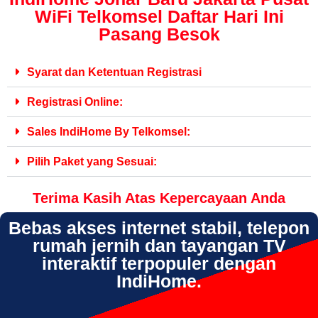
WiFi Telkomsel Daftar Hari Ini
Pasang Besok
Syarat dan Ketentuan Registrasi
Registrasi Online:
Sales IndiHome By Telkomsel:
Pilih Paket yang Sesuai:
Terima Kasih Atas Kepercayaan Anda
Bebas akses internet stabil, telepon
rumah jernih dan tayangan TV
interaktif terpopuler dengan
IndiHome.