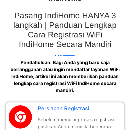
Pasang IndiHome HANYA 3
langkah | Panduan Lengkap
Cara Registrasi WiFi
IndiHome Secara Mandiri
Pendahuluan: Bagi Anda yang baru saja
berlangganan atau ingin mendaftar layanan WiFi
IndiHome, artikel ini akan memberikan panduan
lengkap cara registrasi WiFi IndiHome secara
mandiri.
Persiapan Registrasi
Sebelum memulai proses registrasi,
pastikan Anda memiliki beberapa