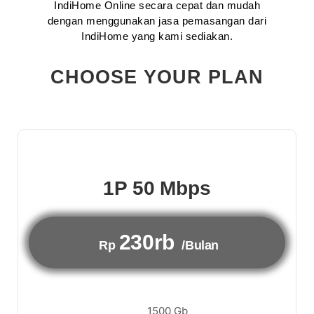
IndiHome Online secara cepat dan mudah
dengan menggunakan jasa pemasangan dari
IndiHome yang kami sediakan.
CHOOSE YOUR PLAN
1P 50 Mbps
230rb
Rp
/Bulan
1500 Gb