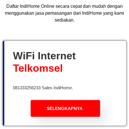
Daftar IndiHome Online secara cepat dan mudah dengan
menggunakan jasa pemasangan dari IndiHome yang kami
sediakan.
WiFi Internet
Telkomsel
081333256233 Sales IndiHome.
SELENGKAPNYA