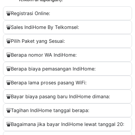
Registrasi Online:
Sales IndiHome By Telkomsel:
Pilih Paket yang Sesuai:
Berapa nomor WA IndiHome:
Berapa biaya pemasangan IndiHome:
Berapa lama proses pasang WiFi:
Bayar biaya pasang baru IndiHome dimana:
Tagihan IndiHome tanggal berapa:
Bagaimana jika bayar IndiHome lewat tanggal 20: