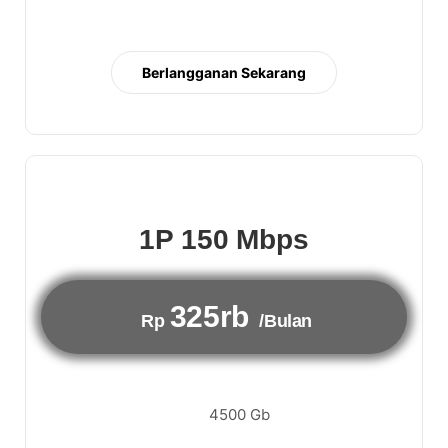
Berlangganan Sekarang
1P 150 Mbps
325rb
Rp
/Bulan
4500 Gb