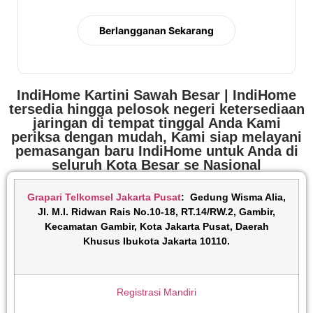
Berlangganan Sekarang
IndiHome Kartini Sawah Besar | IndiHome
tersedia hingga pelosok negeri ketersediaan
jaringan di tempat tinggal Anda Kami
periksa dengan mudah, Kami siap melayani
pemasangan baru IndiHome untuk Anda di
seluruh Kota Besar se Nasional
Grapari Telkomsel Jakarta Pusat
:
Gedung Wisma Alia,
Jl. M.I. Ridwan Rais No.10-18, RT.14/RW.2, Gambir,
Kecamatan Gambir, Kota Jakarta Pusat, Daerah
Khusus Ibukota Jakarta 10110
.
Registrasi Mandiri