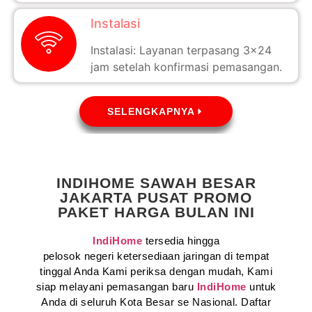
Instalasi
Instalasi: Layanan terpasang 3x24
jam setelah konfirmasi pemasangan.
SELENGKAPNYA
INDIHOME SAWAH BESAR
JAKARTA PUSAT PROMO
PAKET HARGA BULAN INI
IndiHome
tersedia hingga
pelosok negeri ketersediaan jaringan di tempat
tinggal Anda Kami periksa dengan mudah, Kami
siap melayani pemasangan baru
IndiHome
untuk
Anda di seluruh Kota Besar se Nasional. Daftar