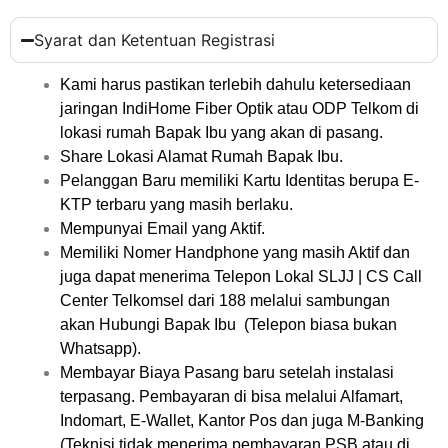
Syarat dan Ketentuan Registrasi
Kami harus pastikan terlebih dahulu ketersediaan
jaringan IndiHome Fiber Optik atau ODP Telkom di
lokasi rumah Bapak Ibu yang akan di pasang.
Share Lokasi Alamat Rumah Bapak Ibu.
Pelanggan Baru memiliki Kartu Identitas berupa E-
KTP terbaru yang masih berlaku.
Mempunyai Email yang Aktif.
Memiliki Nomer Handphone yang masih Aktif dan
juga dapat menerima Telepon Lokal SLJJ | CS Call
Center Telkomsel dari 188 melalui sambungan
akan Hubungi Bapak Ibu (Telepon biasa bukan
Whatsapp).
Membayar Biaya Pasang baru setelah instalasi
terpasang. Pembayaran di bisa melalui Alfamart,
Indomart, E-Wallet, Kantor Pos dan juga M-Banking
(Teknisi tidak menerima pembayaran PSB atau di