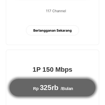
117 Channel
Berlangganan Sekarang
1P 150 Mbps
325rb
Rp
/Bulan