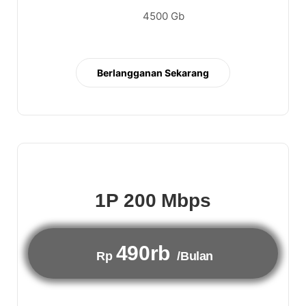
4500 Gb
Berlangganan Sekarang
1P 200 Mbps
490rb
Rp
/Bulan