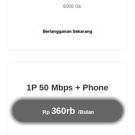
6000 Gb
Berlangganan Sekarang
1P 50 Mbps + Phone
360rb
Rp
/Bulan