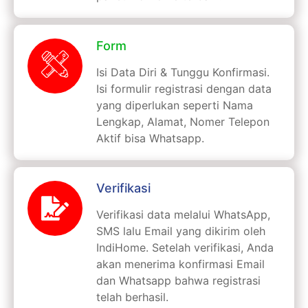
Form
Isi Data Diri & Tunggu Konfirmasi.
Isi formulir registrasi dengan data
yang diperlukan seperti Nama
Lengkap, Alamat, Nomer Telepon
Aktif bisa Whatsapp.
Verifikasi
Verifikasi data melalui WhatsApp,
SMS lalu Email yang dikirim oleh
IndiHome. Setelah verifikasi, Anda
akan menerima konfirmasi Email
dan Whatsapp bahwa registrasi
telah berhasil.