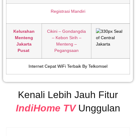
Registrasi Mandiri
Kelurahan
Cikini – Gondangdia
Menteng
– Kebon Sirih –
Jakarta
Menteng –
Pusat
Pegangsaan
Internet Cepat WiFi Terbaik By Telkomsel
Kenali Lebih Jauh Fitur
IndiHome TV
Unggulan