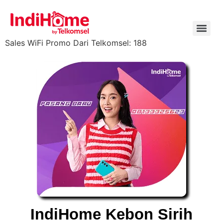
Sales WiFi Promo Dari Telkomsel: 188
IndiHome Kebon Sirih