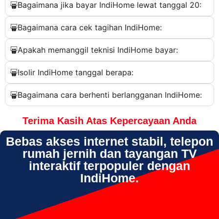
Bagaimana jika bayar IndiHome lewat tanggal 20:
Bagaimana cara cek tagihan IndiHome:
Apakah memanggil teknisi IndiHome bayar:
Isolir IndiHome tanggal berapa:
Bagaimana cara berhenti berlangganan IndiHome:
Terima Kasih Atas Kepercayaan Anda
Bebas akses internet stabil, telepon
rumah jernih dan tayangan TV
interaktif terpopuler dengan
IndiHome.