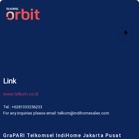
Link
www.telkom.co.id
Tel.: +6281333256233
For any inquiries please email: telkom@indihomesales.com
GraPARI Telkomsel IndiHome Jakarta Pusat