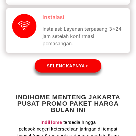
Instalasi
Instalasi: Layanan terpasang 3x24
jam setelah konfirmasi
pemasangan.
SELENGKAPNYA
INDIHOME MENTENG JAKARTA
PUSAT PROMO PAKET HARGA
BULAN INI
IndiHome
tersedia hingga
pelosok negeri ketersediaan jaringan di tempat
tinggal Anda Kami periksa dengan mudah, Kami