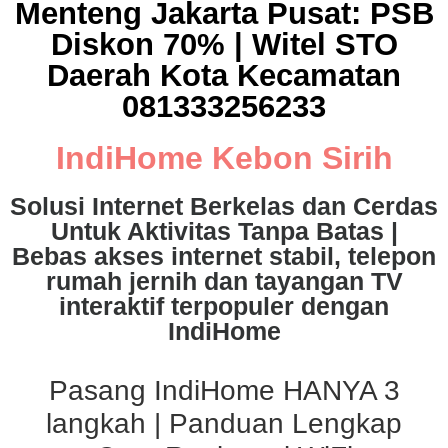
Menteng Jakarta Pusat: PSB
Diskon 70% | Witel STO
Daerah Kota Kecamatan
081333256233
IndiHome Kebon Sirih
Solusi Internet Berkelas dan Cerdas
Untuk Aktivitas Tanpa Batas |
Bebas akses internet stabil, telepon
rumah jernih dan tayangan TV
interaktif terpopuler dengan
IndiHome
Pasang IndiHome HANYA 3
langkah | Panduan Lengkap