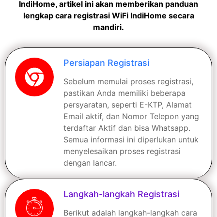
IndiHome, artikel ini akan memberikan panduan
lengkap cara registrasi WiFi IndiHome secara
mandiri.
Persiapan Registrasi
Sebelum memulai proses registrasi,
pastikan Anda memiliki beberapa
persyaratan, seperti E-KTP, Alamat
Email aktif, dan Nomor Telepon yang
terdaftar Aktif dan bisa Whatsapp.
Semua informasi ini diperlukan untuk
menyelesaikan proses registrasi
dengan lancar.
Langkah-langkah Registrasi
Berikut adalah langkah-langkah cara