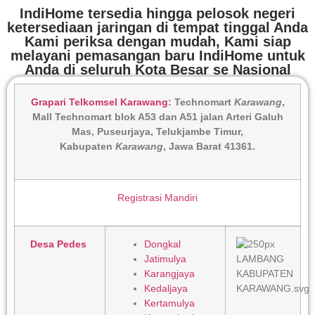
IndiHome tersedia hingga pelosok negeri
ketersediaan jaringan di tempat tinggal Anda
Kami periksa dengan mudah, Kami siap
melayani pemasangan baru IndiHome untuk
Anda di seluruh Kota Besar se Nasional
Grapari Telkomsel Karawang
: Technomart
Karawang
,
Mall Technomart blok A53 dan A51 jalan Arteri Galuh
Mas, Puseurjaya, Telukjambe Timur,
Kabupaten
Karawang
, Jawa Barat 41361.
Registrasi Mandiri
Desa Pedes
Dongkal
Jatimulya
Karangjaya
Kedaljaya
Kertamulya