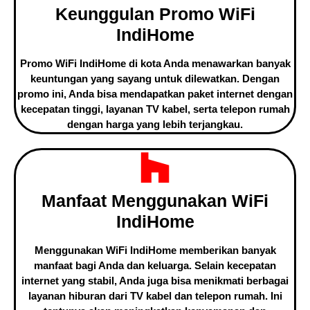
Keunggulan Promo WiFi
IndiHome
Promo WiFi IndiHome di kota Anda menawarkan banyak
keuntungan yang sayang untuk dilewatkan. Dengan
promo ini, Anda bisa mendapatkan paket internet dengan
kecepatan tinggi, layanan TV kabel, serta telepon rumah
dengan harga yang lebih terjangkau.
Manfaat Menggunakan WiFi
IndiHome
Menggunakan WiFi IndiHome memberikan banyak
manfaat bagi Anda dan keluarga. Selain kecepatan
internet yang stabil, Anda juga bisa menikmati berbagai
layanan hiburan dari TV kabel dan telepon rumah. Ini