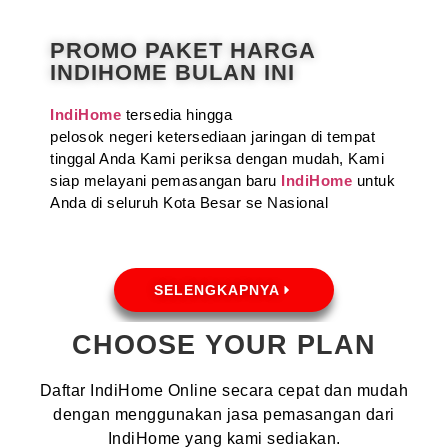
PROMO PAKET HARGA
INDIHOME BULAN INI
IndiHome
tersedia hingga
pelosok negeri ketersediaan jaringan di tempat
tinggal Anda Kami periksa dengan mudah, Kami
siap melayani pemasangan baru
IndiHome
untuk
Anda di seluruh Kota Besar se Nasional
SELENGKAPNYA
CHOOSE YOUR PLAN
Daftar IndiHome Online secara cepat dan mudah
dengan menggunakan jasa pemasangan dari
IndiHome yang kami sediakan.