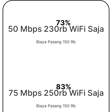
73%
50 Mbps 230rb WiFi Saja
Biaya Pasang 150 Rb
83%
75 Mbps 250rb WiFi Saja
Biaya Pasang 150 Rb