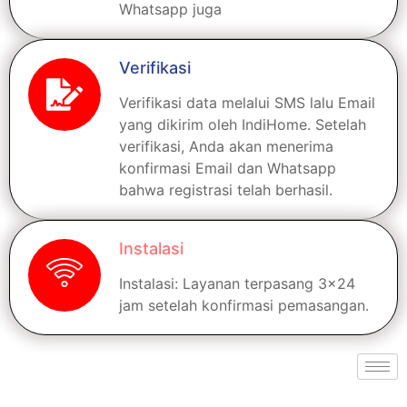
Whatsapp juga
Verifikasi
Verifikasi data melalui SMS lalu Email
yang dikirim oleh IndiHome. Setelah
verifikasi, Anda akan menerima
konfirmasi Email dan Whatsapp
bahwa registrasi telah berhasil.
Instalasi
Instalasi: Layanan terpasang 3x24
jam setelah konfirmasi pemasangan.