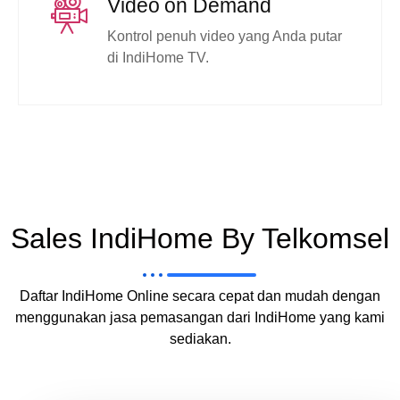
Video on Demand
Kontrol penuh video yang Anda putar
di IndiHome TV.
Sales IndiHome By Telkomsel
Daftar IndiHome Online secara cepat dan mudah dengan
menggunakan jasa pemasangan dari IndiHome yang kami
sediakan.