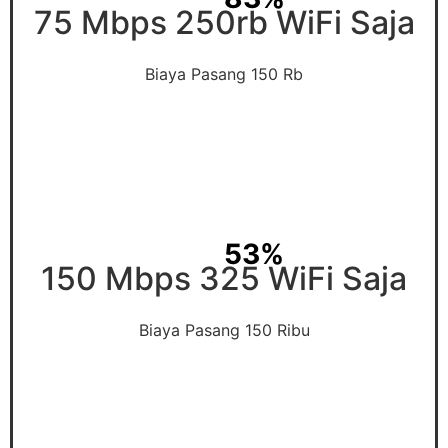
75 Mbps 250rb WiFi Saja
Biaya Pasang 150 Rb
53%
150 Mbps 325 WiFi Saja
Biaya Pasang 150 Ribu