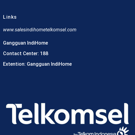
Links
www.
salesindihometelkomsel.com
Gangguan IndiHome
Contact Center: 188
Extention: Gangguan IndiHome