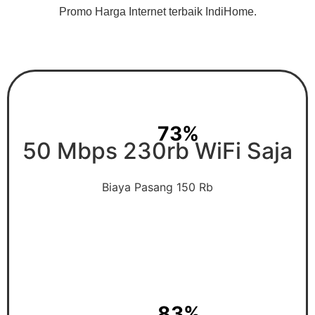
Promo Harga Internet terbaik IndiHome.
73%
50 Mbps 230rb WiFi Saja
Biaya Pasang 150 Rb
83%