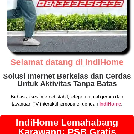
Selamat datang di IndiHome
Solusi Internet Berkelas dan Cerdas
Untuk Aktivitas Tanpa Batas
Bebas akses internet stabil, telepon rumah jernih dan
tayangan TV interaktif terpopuler dengan
IndiHome
.
IndiHome Lemahabang
Karawang: PSB Gratis