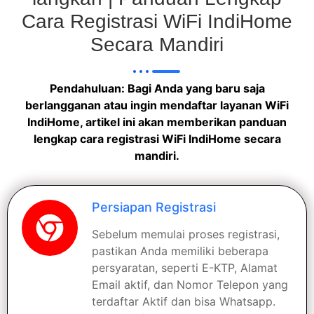
Cara Registrasi WiFi IndiHome
Secara Mandiri
Pendahuluan: Bagi Anda yang baru saja
berlangganan atau ingin mendaftar layanan WiFi
IndiHome, artikel ini akan memberikan panduan
lengkap cara registrasi WiFi IndiHome secara
mandiri.
Persiapan Registrasi
Sebelum memulai proses registrasi,
pastikan Anda memiliki beberapa
persyaratan, seperti E-KTP, Alamat
Email aktif, dan Nomor Telepon yang
terdaftar Aktif dan bisa Whatsapp.