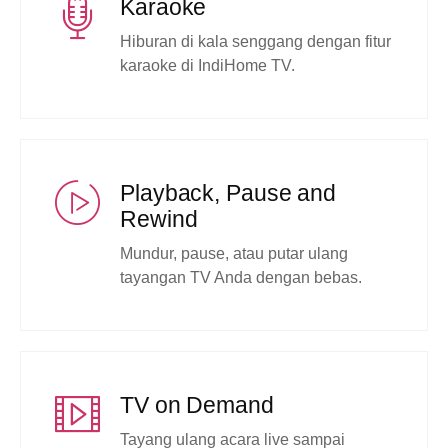
Karaoke
Hiburan di kala senggang dengan fitur
karaoke di IndiHome TV.
Playback, Pause and
Rewind
Mundur, pause, atau putar ulang
tayangan TV Anda dengan bebas.
TV on Demand
Tayang ulang acara live sampai