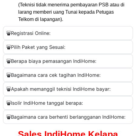
(Teknisi tidak menerima pembayaran PSB atau di
larang memberi uang Tunai kepada Petugas
Telkom di lapangan).
Registrasi Online:
Pilih Paket yang Sesuai:
Berapa biaya pemasangan IndiHome:
Bagaimana cara cek tagihan IndiHome:
Apakah memanggil teknisi IndiHome bayar:
Isolir IndiHome tanggal berapa:
Bagaimana cara berhenti berlangganan IndiHome:
Sales IndiHome Kelapa