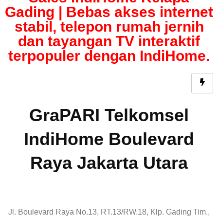
Gading | Bebas akses internet
stabil, telepon rumah jernih
dan tayangan TV interaktif
terpopuler dengan IndiHome.
GraPARI Telkomsel
IndiHome Boulevard
Raya Jakarta Utara
Jl. Boulevard Raya No.13, RT.13/RW.18, Klp. Gading Tim.,