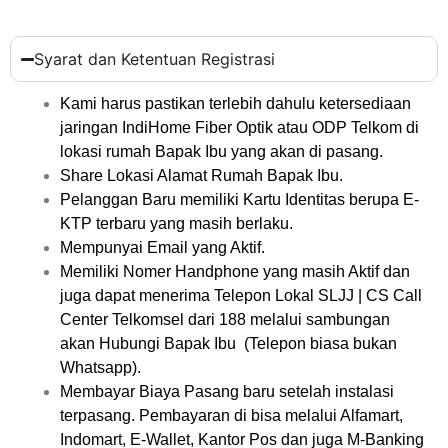
Syarat dan Ketentuan Registrasi
Kami harus pastikan terlebih dahulu ketersediaan
jaringan IndiHome Fiber Optik atau ODP Telkom di
lokasi rumah Bapak Ibu yang akan di pasang.
Share Lokasi Alamat Rumah Bapak Ibu.
Pelanggan Baru memiliki Kartu Identitas berupa E-
KTP terbaru yang masih berlaku.
Mempunyai Email yang Aktif.
Memiliki Nomer Handphone yang masih Aktif dan
juga dapat menerima Telepon Lokal SLJJ | CS Call
Center Telkomsel dari 188 melalui sambungan
akan Hubungi Bapak Ibu (Telepon biasa bukan
Whatsapp).
Membayar Biaya Pasang baru setelah instalasi
terpasang. Pembayaran di bisa melalui Alfamart,
Indomart, E-Wallet, Kantor Pos dan juga M-Banking