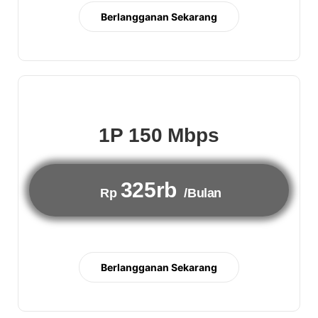
Berlangganan Sekarang
1P 150 Mbps
325rb
Rp
/Bulan
Berlangganan Sekarang