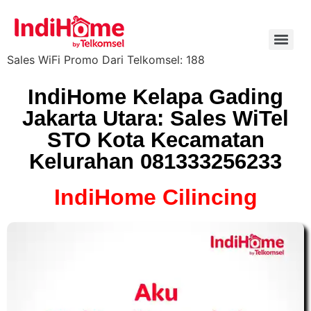
Sales WiFi Promo Dari Telkomsel: 188
IndiHome Kelapa Gading
Jakarta Utara: Sales WiTel
STO Kota Kecamatan
Kelurahan 081333256233
IndiHome Cilincing