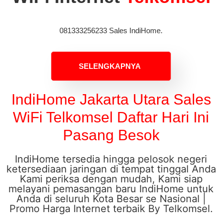
081333256233 Sales IndiHome.
SELENGKAPNYA
IndiHome Jakarta Utara Sales
WiFi Telkomsel Daftar Hari Ini
Pasang Besok
IndiHome tersedia hingga pelosok negeri
ketersediaan jaringan di tempat tinggal Anda
Kami periksa dengan mudah, Kami siap
melayani pemasangan baru IndiHome untuk
Anda di seluruh Kota Besar se Nasional​ |
Promo Harga Internet terbaik By Telkomsel.