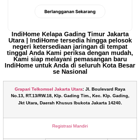
Berlangganan Sekarang
IndiHome Kelapa Gading Timur Jakarta
Utara | IndiHome tersedia hingga pelosok
negeri ketersediaan jaringan di tempat
tinggal Anda Kami periksa dengan mudah,
Kami siap melayani pemasangan baru
IndiHome untuk Anda di seluruh Kota Besar
se Nasional
Grapari Telkomsel Jakarta Utara
:
Jl. Boulevard Raya
No.13, RT.13/RW.18, Klp. Gading Tim., Kec. Klp. Gading,
.
Jkt Utara, Daerah Khusus Ibukota Jakarta 14240
Registrasi Mandiri