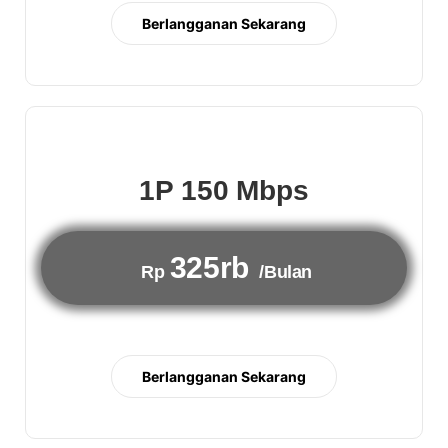
Berlangganan Sekarang
1P 150 Mbps
325rb
Rp
/Bulan
Berlangganan Sekarang