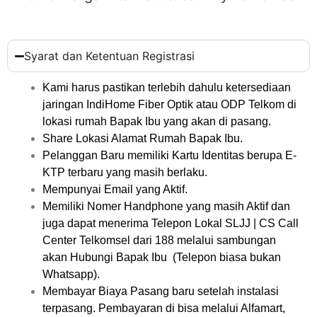
Syarat dan Ketentuan Registrasi
Kami harus pastikan terlebih dahulu ketersediaan
jaringan IndiHome Fiber Optik atau ODP Telkom di
lokasi rumah Bapak Ibu yang akan di pasang.
Share Lokasi Alamat Rumah Bapak Ibu.
Pelanggan Baru memiliki Kartu Identitas berupa E-
KTP terbaru yang masih berlaku.
Mempunyai Email yang Aktif.
Memiliki Nomer Handphone yang masih Aktif dan
juga dapat menerima Telepon Lokal SLJJ | CS Call
Center Telkomsel dari 188 melalui sambungan
akan Hubungi Bapak Ibu (Telepon biasa bukan
Whatsapp).
Membayar Biaya Pasang baru setelah instalasi
terpasang. Pembayaran di bisa melalui Alfamart,