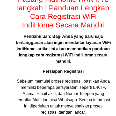
langkah | Panduan Lengkap
Cara Registrasi WiFi
IndiHome Secara Mandiri
Pendahuluan: Bagi Anda yang baru saja
berlangganan atau ingin mendaftar layanan WiFi
IndiHome, artikel ini akan memberikan panduan
lengkap cara registrasi WiFi IndiHome secara
mandiri.
Persiapan Registrasi
Sebelum memulai proses registrasi, pastikan Anda
memiliki beberapa persyaratan, seperti E-KTP,
Alamat Email aktif, dan Nomor Telepon yang
terdaftar Aktif dan bisa Whatsapp. Semua informasi
ini diperlukan untuk menyelesaikan proses
registrasi dengan lancar.