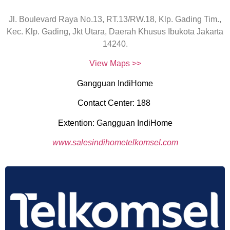
Jl. Boulevard Raya No.13, RT.13/RW.18, Klp. Gading Tim.,
Kec. Klp. Gading, Jkt Utara, Daerah Khusus Ibukota Jakarta
14240.
View Maps >>
Gangguan IndiHome
Contact Center: 188
Extention: Gangguan IndiHome
www.
salesindihometelkomsel.com