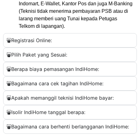
Indomart, E-Wallet, Kantor Pos dan juga M-Banking
(Teknisi tidak menerima pembayaran PSB atau di
larang memberi uang Tunai kepada Petugas
Telkom di lapangan).
Registrasi Online:
Pilih Paket yang Sesuai:
Berapa biaya pemasangan IndiHome:
Bagaimana cara cek tagihan IndiHome:
Apakah memanggil teknisi IndiHome bayar:
Isolir IndiHome tanggal berapa:
Bagaimana cara berhenti berlangganan IndiHome: