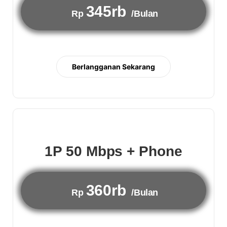
345rb
Rp
/Bulan
Berlangganan Sekarang
1P 50 Mbps + Phone
360rb
Rp
/Bulan