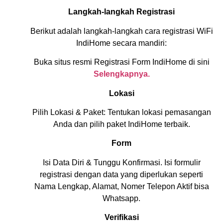
Langkah-langkah Registrasi
Berikut adalah langkah-langkah cara registrasi WiFi
IndiHome secara mandiri:
Buka situs resmi Registrasi Form IndiHome di sini
Selengkapnya.
Lokasi
Pilih Lokasi & Paket: Tentukan lokasi pemasangan
Anda dan pilih paket IndiHome terbaik.
Form
Isi Data Diri & Tunggu Konfirmasi. Isi formulir
registrasi dengan data yang diperlukan seperti
Nama Lengkap, Alamat, Nomer Telepon Aktif bisa
Whatsapp.
Verifikasi