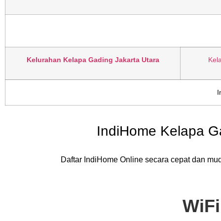
Kelurahan Kelapa Gading Jakarta Utara
Kel
I
IndiHome Kelapa Ga
Daftar IndiHome Online secara cepat dan m
WiFi