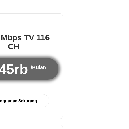
 Mbps TV 116
CH
45rb
/Bulan
angganan Sekarang