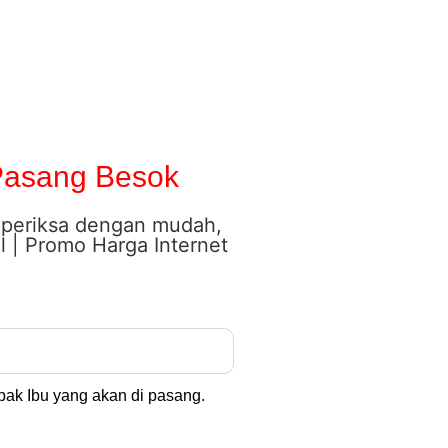
 Pasang Besok
i periksa dengan mudah,
​ | Promo Harga Internet
pak Ibu yang akan di pasang.