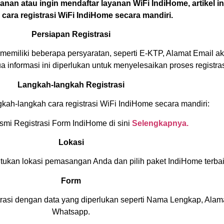
nan atau ingin mendaftar layanan WiFi IndiHome, artikel 
cara registrasi WiFi IndiHome secara mandiri.
Persiapan Registrasi
memiliki beberapa persyaratan, seperti E-KTP, Alamat Email ak
a informasi ini diperlukan untuk menyelesaikan proses registra
Langkah-langkah Registrasi
gkah-langkah cara registrasi WiFi IndiHome secara mandiri:
esmi Registrasi Form IndiHome di sini
Selengkapnya.
Lokasi
ntukan lokasi pemasangan Anda dan pilih paket IndiHome terbai
Form
gistrasi dengan data yang diperlukan seperti Nama Lengkap, Alam
Whatsapp.