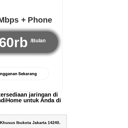
 Mbps + Phone
60rb
/Bulan
angganan Sekarang
ersediaan jaringan di
ndiHome untuk Anda di
.
h Khusus Ibukota Jakarta 14240