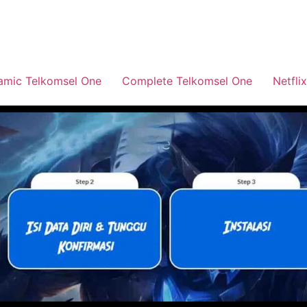
amic Telkomsel One
Complete Telkomsel One
Netflix