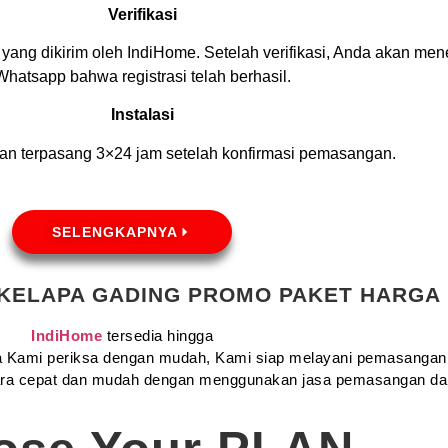
Verifikasi
 yang dikirim oleh IndiHome. Setelah verifikasi, Anda akan me
Whatsapp bahwa registrasi telah berhasil.
Instalasi
anan terpasang 3×24 jam setelah konfirmasi pemasangan.
SELENGKAPNYA
KELAPA GADING PROMO PAKET HARGA 
IndiHome
tersedia hingga
Anda Kami periksa dengan mudah, Kami siap melayani pemasanga
ecara cepat dan mudah dengan menggunakan jasa pemasangan da