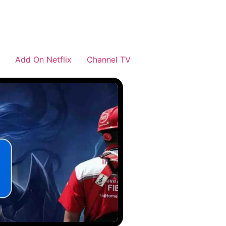
Add On Netflix
Channel TV