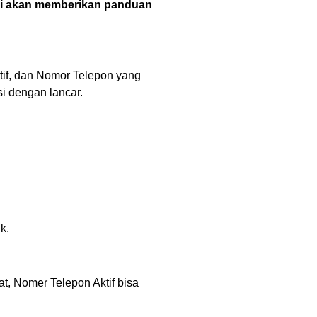
ini akan memberikan panduan
tif, dan Nomor Telepon yang
si dengan lancar.
k.
at, Nomer Telepon Aktif bisa