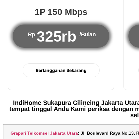
1P 150 Mbps
325rb
Rp
/Bulan
Berlangganan Sekarang
IndiHome Sukapura Cilincing Jakarta Utara
tempat tinggal Anda Kami periksa dengan 
se
Grapari Telkomsel Jakarta Utara
:
Jl. Boulevard Raya No.13, R