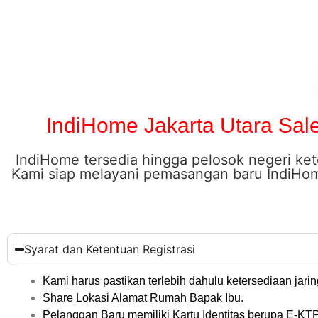
IndiHome Jakarta Utara Sale
IndiHome tersedia hingga pelosok negeri ket
Kami siap melayani pemasangan baru IndiHome
Syarat dan Ketentuan Registrasi
Kami harus pastikan terlebih dahulu ketersediaan jar
Share Lokasi Alamat Rumah Bapak Ibu.
Pelanggan Baru memiliki Kartu Identitas berupa E-KTP