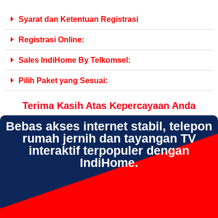
Syarat dan Ketentuan Registrasi
Registrasi Online:
Sales IndiHome By Telkomsel:
Pilih Paket yang Sesuai:
Terima Kasih Atas Kepercayaan Anda
Bebas akses internet stabil, telepon
rumah jernih dan tayangan TV
interaktif terpopuler dengan
IndiHome.