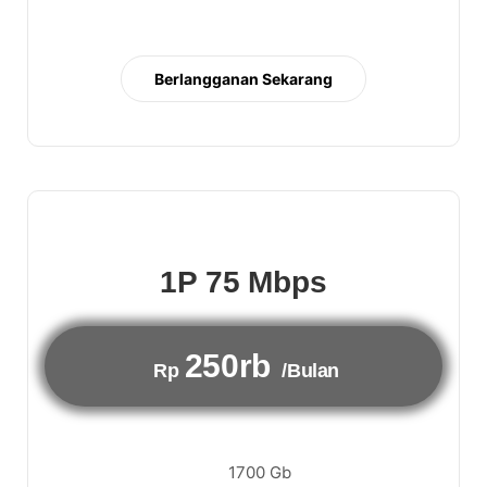
Berlangganan Sekarang
1P 75 Mbps
250rb
Rp
/Bulan
1700 Gb