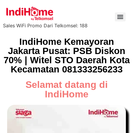
Sales WiFi Promo Dari Telkomsel: 188
IndiHome Kemayoran
Jakarta Pusat: PSB Diskon
70% | Witel STO Daerah Kota
Kecamatan 081333256233
Selamat datang di
IndiHome