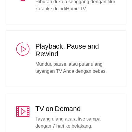
Hiburan di kala senggang dengan fitur
karaoke di IndiHome TV.
Playback, Pause and
Rewind
Mundur, pause, atau putar ulang
tayangan TV Anda dengan bebas.
TV on Demand
Tayang ulang acara live sampai
dengan 7 hari ke belakang.