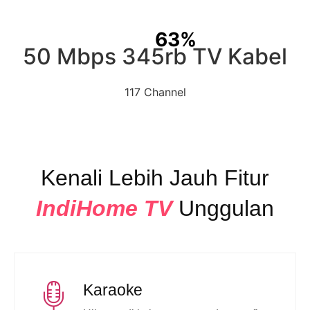
63%
50 Mbps 345rb TV Kabel
117 Channel
Kenali Lebih Jauh Fitur
IndiHome TV
Unggulan
Karaoke