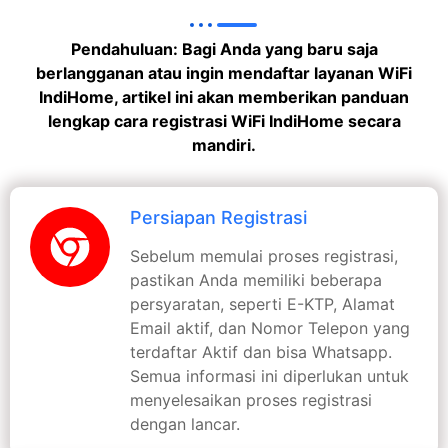
Pendahuluan: Bagi Anda yang baru saja
berlangganan atau ingin mendaftar layanan WiFi
IndiHome, artikel ini akan memberikan panduan
lengkap cara registrasi WiFi IndiHome secara
mandiri.
Persiapan Registrasi
Sebelum memulai proses registrasi,
pastikan Anda memiliki beberapa
persyaratan, seperti E-KTP, Alamat
Email aktif, dan Nomor Telepon yang
terdaftar Aktif dan bisa Whatsapp.
Semua informasi ini diperlukan untuk
menyelesaikan proses registrasi
dengan lancar.