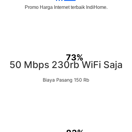
Promo Harga Internet terbaik IndiHome.
73%
50 Mbps 230rb WiFi Saja
Biaya Pasang 150 Rb