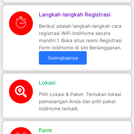
Langkah-langkah Registrasi
Berikut adalah langkah-langkah cara
registrasi WiFi IndiHome secara
mandiri:1. Buka situs resmi Registrasi
Form IndiHome di sini Berlangganan.
Selengkapnya
Lokasi
Pilih Lokasi & Paket: Tentukan lokasi
pemasangan Anda dan pilih paket
IndiHome terbaik.
Form