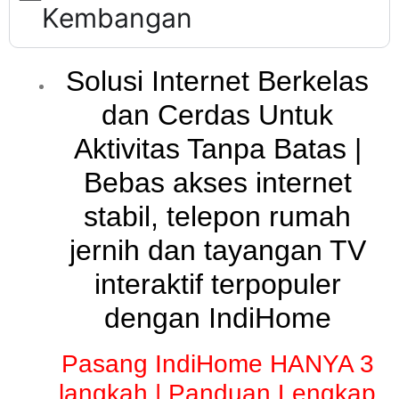
Kembangan
Solusi Internet Berkelas
dan Cerdas Untuk
Aktivitas Tanpa Batas |
Bebas akses internet
stabil, telepon rumah
jernih dan tayangan TV
interaktif terpopuler
dengan IndiHome
Pasang IndiHome HANYA 3
langkah | Panduan Lengkap