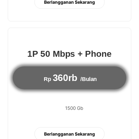
Berlangganan Sekarang
1P 50 Mbps + Phone
360rb
Rp
/Bulan
1500 Gb
Berlangganan Sekarang