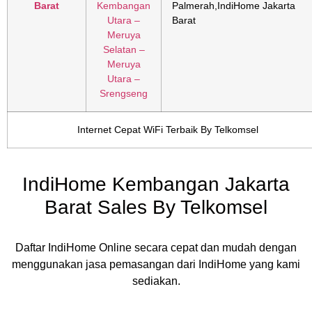
Barat
Kembangan
Utara –
Meruya
Selatan –
Meruya
Utara –
Srengseng
Internet Cepat WiFi Terbaik By Telkomsel
IndiHome Kembangan Jakarta
Barat Sales By Telkomsel
Daftar IndiHome Online secara cepat dan mudah dengan
menggunakan jasa pemasangan dari IndiHome yang kami
sediakan.