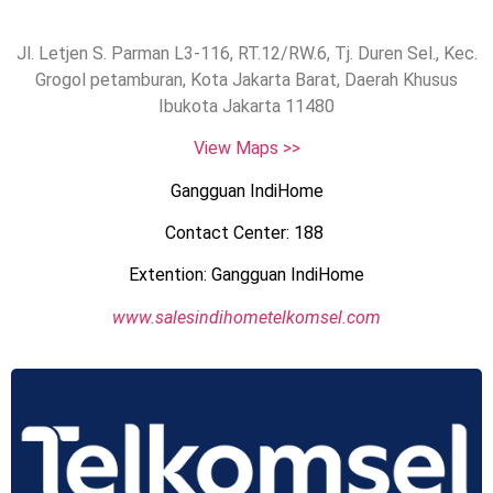
Jl. Letjen S. Parman L3-116, RT.12/RW.6, Tj. Duren Sel., Kec.
Grogol petamburan, Kota Jakarta Barat, Daerah Khusus
Ibukota Jakarta 11480
View Maps >>
Gangguan IndiHome
Contact Center: 188
Extention: Gangguan IndiHome
www.
salesindihometelkomsel.com