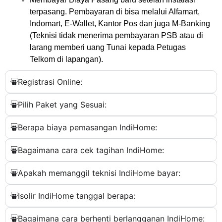
terpasang. Pembayaran di bisa melalui Alfamart,
Indomart, E-Wallet, Kantor Pos dan juga M-Banking
(Teknisi tidak menerima pembayaran PSB atau di
larang memberi uang Tunai kepada Petugas
Telkom di lapangan).
Registrasi Online:
Pilih Paket yang Sesuai:
Berapa biaya pemasangan IndiHome:
Bagaimana cara cek tagihan IndiHome:
Apakah memanggil teknisi IndiHome bayar:
Isolir IndiHome tanggal berapa:
Bagaimana cara berhenti berlangganan IndiHome: