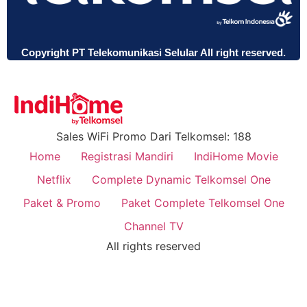
Copyright PT Telekomunikasi Selular All right reserved.
Sales WiFi Promo Dari Telkomsel: 188
Home
Registrasi Mandiri
IndiHome Movie
Netflix
Complete Dynamic Telkomsel One
Paket & Promo
Paket Complete Telkomsel One
Channel TV
All rights reserved