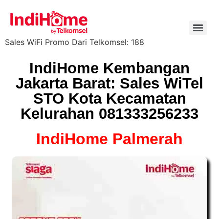
Sales WiFi Promo Dari Telkomsel: 188
IndiHome Kembangan
Jakarta Barat: Sales WiTel
STO Kota Kecamatan
Kelurahan 081333256233
IndiHome Palmerah