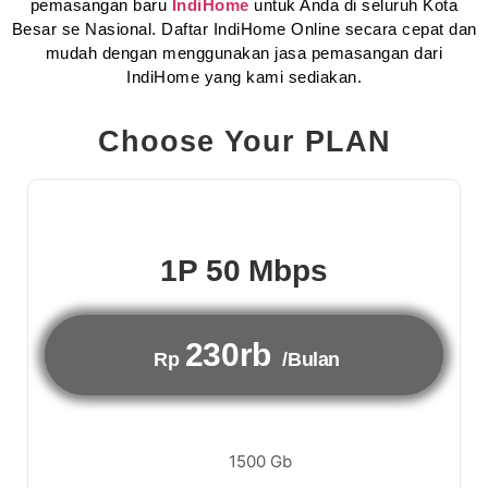
pemasangan baru
IndiHome
untuk Anda di seluruh Kota
Besar se Nasional. Daftar IndiHome Online secara cepat dan
mudah dengan menggunakan jasa pemasangan dari
IndiHome yang kami sediakan.
Choose Your PLAN
1P 50 Mbps
230rb
Rp
/Bulan
1500 Gb