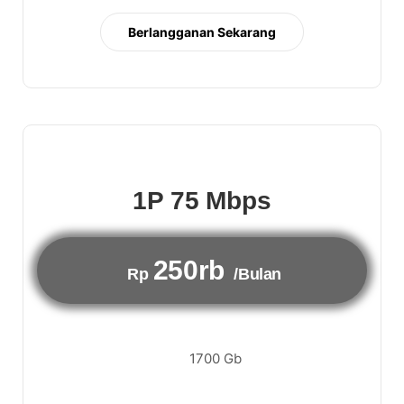
Berlangganan Sekarang
1P 75 Mbps
250rb
Rp
/Bulan
1700 Gb