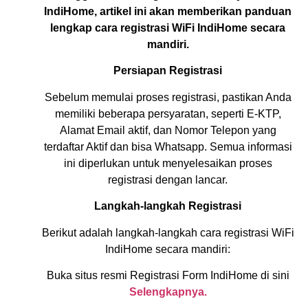
IndiHome, artikel ini akan memberikan panduan
lengkap cara registrasi WiFi IndiHome secara
mandiri.
Persiapan Registrasi
Sebelum memulai proses registrasi, pastikan Anda
memiliki beberapa persyaratan, seperti E-KTP,
Alamat Email aktif, dan Nomor Telepon yang
terdaftar Aktif dan bisa Whatsapp. Semua informasi
ini diperlukan untuk menyelesaikan proses
registrasi dengan lancar.
Langkah-langkah Registrasi
Berikut adalah langkah-langkah cara registrasi WiFi
IndiHome secara mandiri:
Buka situs resmi Registrasi Form IndiHome di sini
Selengkapnya.