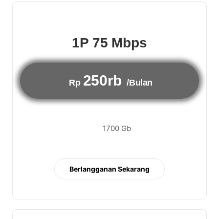
1P 75 Mbps
250rb
Rp
/Bulan
1700 Gb
Berlangganan Sekarang