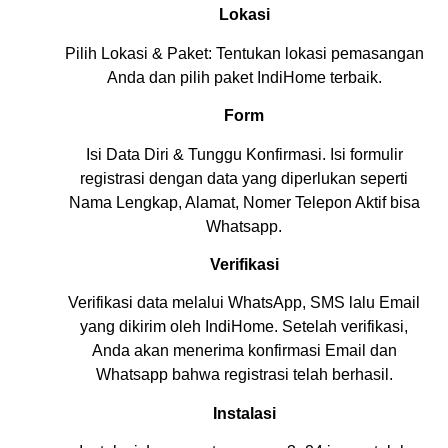
Lokasi
Pilih Lokasi & Paket: Tentukan lokasi pemasangan
Anda dan pilih paket IndiHome terbaik.
Form
Isi Data Diri & Tunggu Konfirmasi. Isi formulir
registrasi dengan data yang diperlukan seperti
Nama Lengkap, Alamat, Nomer Telepon Aktif bisa
Whatsapp.
Verifikasi
Verifikasi data melalui WhatsApp, SMS lalu Email
yang dikirim oleh IndiHome. Setelah verifikasi,
Anda akan menerima konfirmasi Email dan
Whatsapp bahwa registrasi telah berhasil.
Instalasi