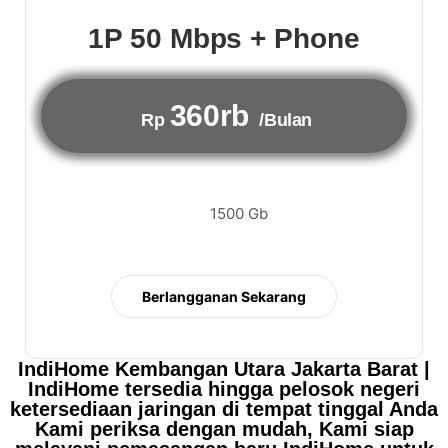
1P 50 Mbps + Phone
360rb
Rp
/Bulan
1500 Gb
Berlangganan Sekarang
IndiHome Kembangan Utara Jakarta Barat |
IndiHome tersedia hingga pelosok negeri
ketersediaan jaringan di tempat tinggal Anda
Kami periksa dengan mudah, Kami siap