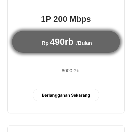
1P 200 Mbps
490rb
Rp
/Bulan
6000 Gb
Berlangganan Sekarang