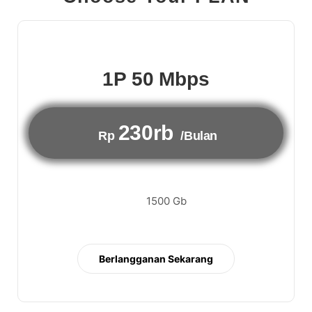
1P 50 Mbps
230rb
Rp
/Bulan
1500 Gb
Berlangganan Sekarang