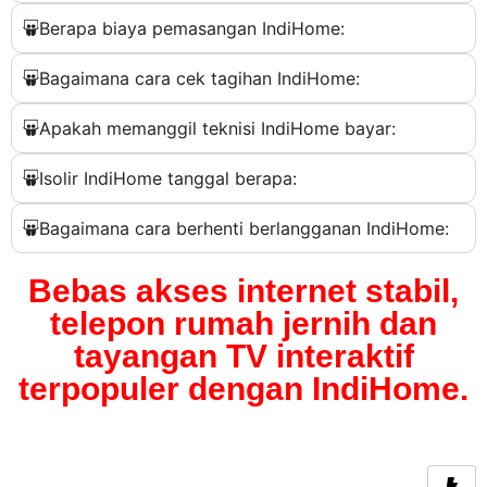
Berapa biaya pemasangan IndiHome:
Bagaimana cara cek tagihan IndiHome:
Apakah memanggil teknisi IndiHome bayar:
Isolir IndiHome tanggal berapa:
Bagaimana cara berhenti berlangganan IndiHome:
Bebas akses internet stabil,
telepon rumah jernih dan
tayangan TV interaktif
terpopuler dengan IndiHome.
IndiHome Kembangan Utara IndiHome Kembangan Utara Daftar IndiHome Kembangan Utara Harga IndiHome Kembangan Utara Info IndiHome Kembangan Utara Jakarta Barat
IndiHome Kembangan Utara Pasang Wifi IndiHome Kembangan Utara Pemasangan IndiHome Kembangan Utara Perumahan IndiHome Kembangan Utara Promo IndiHome
Kembangan Utara registrasi IndiHome Kembangan Utara Sales IndiHome Kembangan Utara WA IndiHome Kembangan Utara Whatsapp IndiHome Kembangan Utara Wifi