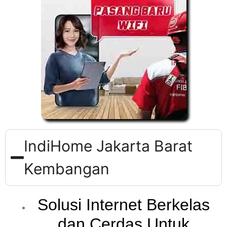
IndiHome Jakarta Barat
Kembangan
Solusi Internet Berkelas
dan Cerdas Untuk