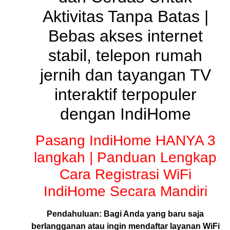
Aktivitas Tanpa Batas |
Bebas akses internet
stabil, telepon rumah
jernih dan tayangan TV
interaktif terpopuler
dengan IndiHome
Pasang IndiHome HANYA 3
langkah | Panduan Lengkap
Cara Registrasi WiFi
IndiHome Secara Mandiri
Pendahuluan: Bagi Anda yang baru saja
berlangganan atau ingin mendaftar layanan WiFi