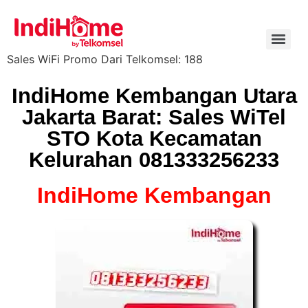
Sales WiFi Promo Dari Telkomsel: 188
IndiHome Kembangan Utara
Jakarta Barat: Sales WiTel
STO Kota Kecamatan
Kelurahan 081333256233
IndiHome Kembangan