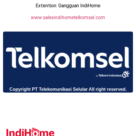
Extention: Gangguan IndiHome
www.
salesindihometelkomsel.com
Copyright PT Telekomunikasi Selular All right reserved.