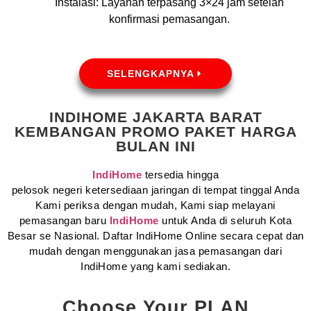
Instalasi: Layanan terpasang 3×24 jam setelah
konfirmasi pemasangan.
SELENGKAPNYA
INDIHOME JAKARTA BARAT
KEMBANGAN PROMO PAKET HARGA
BULAN INI
IndiHome
tersedia hingga
pelosok negeri ketersediaan jaringan di tempat tinggal Anda
Kami periksa dengan mudah, Kami siap melayani
pemasangan baru
IndiHome
untuk Anda di seluruh Kota
Besar se Nasional. Daftar IndiHome Online secara cepat dan
mudah dengan menggunakan jasa pemasangan dari
IndiHome yang kami sediakan.
Choose Your PLAN