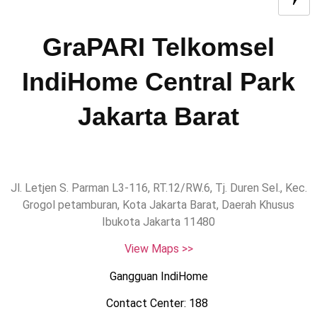
GraPARI Telkomsel
IndiHome Central Park
Jakarta Barat
Jl. Letjen S. Parman L3-116, RT.12/RW.6, Tj. Duren Sel., Kec.
Grogol petamburan, Kota Jakarta Barat, Daerah Khusus
Ibukota Jakarta 11480
View Maps >>
Gangguan IndiHome
Contact Center: 188