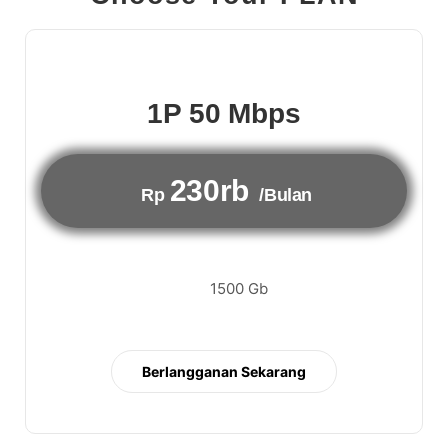
1P 50 Mbps
230rb
Rp
/Bulan
1500 Gb
Berlangganan Sekarang