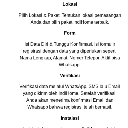
Lokasi
Pilih Lokasi & Paket: Tentukan lokasi pemasangan
Anda dan pilih paket IndiHome terbaik.
Form
Isi Data Diri & Tunggu Konfirmasi. Isi formulir
registrasi dengan data yang diperlukan seperti
Nama Lengkap, Alamat, Nomer Telepon Aktif bisa
Whatsapp.
Verifikasi
Verifikasi data melalui WhatsApp, SMS lalu Email
yang dikirim oleh IndiHome. Setelah verifikasi,
Anda akan menerima konfirmasi Email dan
Whatsapp bahwa registrasi telah berhasil.
Instalasi