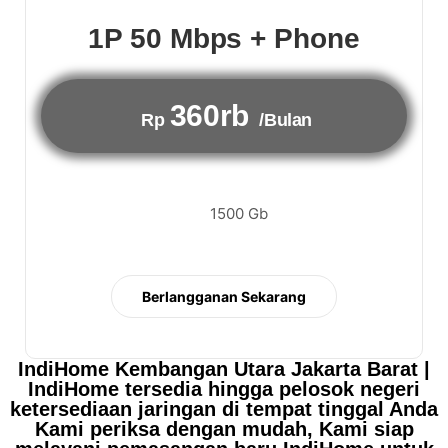
1P 50 Mbps + Phone
360rb
Rp
/Bulan
1500 Gb
Berlangganan Sekarang
IndiHome Kembangan Utara Jakarta Barat |
IndiHome tersedia hingga pelosok negeri
ketersediaan jaringan di tempat tinggal Anda
Kami periksa dengan mudah, Kami siap