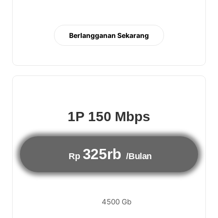
Berlangganan Sekarang
1P 150 Mbps
325rb
Rp
/Bulan
4500 Gb