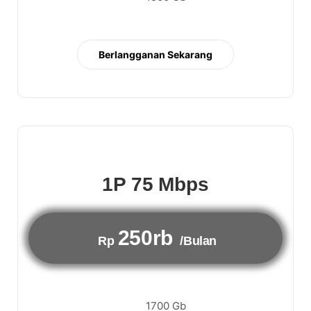
Berlangganan Sekarang
1P 75 Mbps
250rb
Rp
/Bulan
1700 Gb