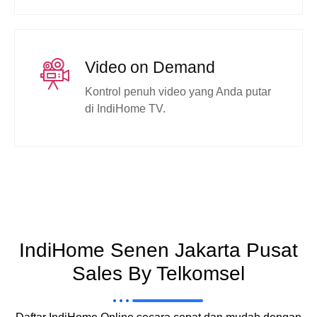
Video on Demand
Kontrol penuh video yang Anda putar
di IndiHome TV.
IndiHome Senen Jakarta Pusat
Sales By Telkomsel