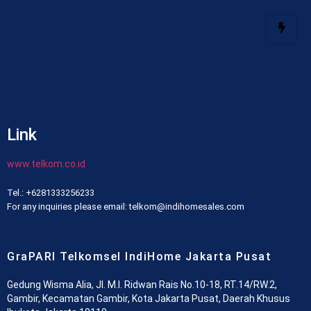
Link
www.telkom.co.id
Tel.: +6281333256233
For any inquiries please email: telkom@indihomesales.com
GraPARI Telkomsel IndiHome Jakarta Pusat
Gedung Wisma Alia, Jl. M.I. Ridwan Rais No.10-18, RT.14/RW.2,
Gambir, Kecamatan Gambir, Kota Jakarta Pusat, Daerah Khusus