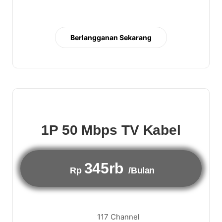
Berlangganan Sekarang
1P 50 Mbps TV Kabel
345rb
Rp
/Bulan
117 Channel