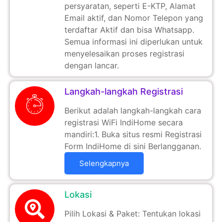
persyaratan, seperti E-KTP, Alamat
Email aktif, dan Nomor Telepon yang
terdaftar Aktif dan bisa Whatsapp.
Semua informasi ini diperlukan untuk
menyelesaikan proses registrasi
dengan lancar.
Langkah-langkah Registrasi
Berikut adalah langkah-langkah cara
registrasi WiFi IndiHome secara
mandiri:1. Buka situs resmi Registrasi
Form IndiHome di sini Berlangganan.
Selengkapnya
Lokasi
Pilih Lokasi & Paket: Tentukan lokasi