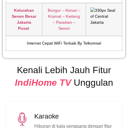
Kelurahan
Bungur – Kenari –
Senen Besar
Kramat – Kwitang
Jakarta
– Paseban –
Pusat
Senen
Internet Cepat WiFi Terbaik By Telkomsel
Kenali Lebih Jauh Fitur
IndiHome TV
Unggulan
Karaoke
Hiburan di kala senggang dengan fitur