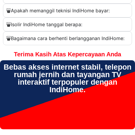
Apakah memanggil teknisi IndiHome bayar:
Isolir IndiHome tanggal berapa:
Bagaimana cara berhenti berlangganan IndiHome:
Terima Kasih Atas Kepercayaan Anda
Bebas akses internet stabil, telepon
rumah jernih dan tayangan TV
interaktif terpopuler dengan
IndiHome.