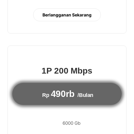
Berlangganan Sekarang
1P 200 Mbps
490rb
Rp
/Bulan
6000 Gb