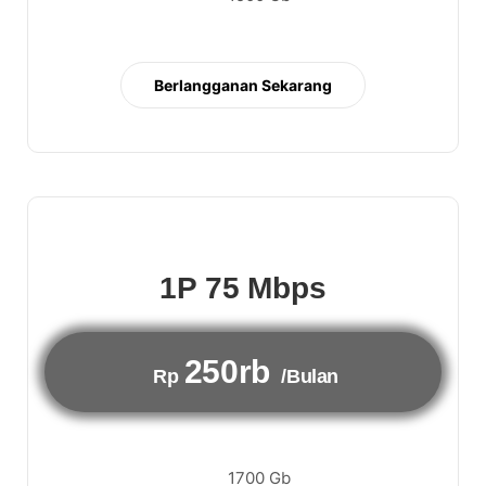
Berlangganan Sekarang
1P 75 Mbps
250rb
Rp
/Bulan
1700 Gb