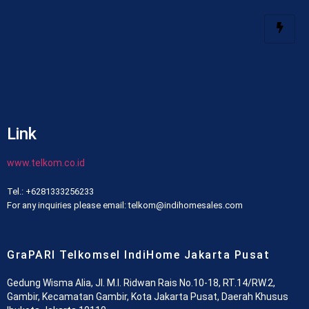
Link
www.telkom.co.id
Tel.: +6281333256233
For any inquiries please email: telkom@indihomesales.com
GraPARI Telkomsel IndiHome Jakarta Pusat
Gedung Wisma Alia, Jl. M.I. Ridwan Rais No.10-18, RT.14/RW.2,
Gambir, Kecamatan Gambir, Kota Jakarta Pusat, Daerah Khusus