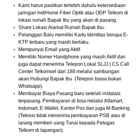
Kami harus pastikan terlebih dahulu ketersediaan
jaringan IndiHome Fiber Optik atau ODP Telkom di
lokasi rumah Bapak Ibu yang akan di pasang.
Share Lokasi Alamat Rumah Bapak Ibu.
Pelanggan Baru memiliki Kartu Identitas berupa E-
KTP terbaru yang masih berlaku.
Mempunyai Email yang Aktif.
Memiliki Nomer Handphone yang masih Aktif dan
juga dapat menerima Telepon Lokal SLJJ | CS Call
Center Telkomsel dari 188 melalui sambungan
akan Hubungi Bapak Ibu (Telepon biasa bukan
Whatsapp).
Membayar Biaya Pasang baru setelah instalasi
terpasang. Pembayaran di bisa melalui Alfamart,
Indomart, E-Wallet, Kantor Pos dan juga M-Banking
(Teknisi tidak menerima pembayaran PSB atau di
larang memberi uang Tunai kepada Petugas
Telkom di lapangan).