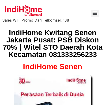
Sales WiFi Promo Dari Telkomsel: 188
IndiHome Kwitang Senen
Jakarta Pusat: PSB Diskon
70% | Witel STO Daerah Kota
Kecamatan 081333256233
IndiHome Senen