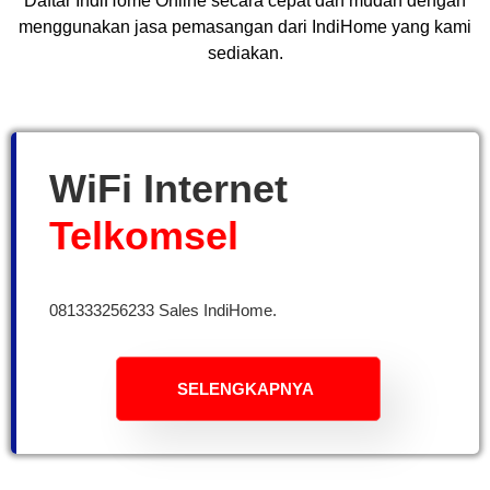
Daftar IndiHome Online secara cepat dan mudah dengan
menggunakan jasa pemasangan dari IndiHome yang kami
sediakan.
WiFi Internet
Telkomsel
081333256233 Sales IndiHome.
SELENGKAPNYA