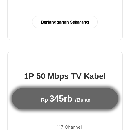
Berlangganan Sekarang
1P 50 Mbps TV Kabel
345rb
Rp
/Bulan
117 Channel