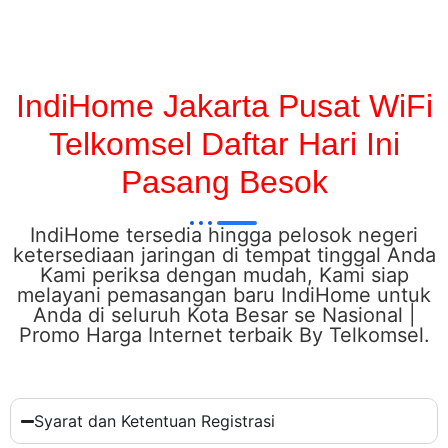
IndiHome Jakarta Pusat WiFi
Telkomsel Daftar Hari Ini
Pasang Besok
IndiHome tersedia hingga pelosok negeri
ketersediaan jaringan di tempat tinggal Anda
Kami periksa dengan mudah, Kami siap
melayani pemasangan baru IndiHome untuk
Anda di seluruh Kota Besar se Nasional​ |
Promo Harga Internet terbaik By Telkomsel.
Syarat dan Ketentuan Registrasi