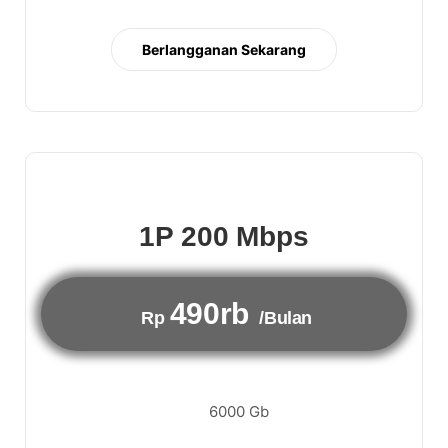
Berlangganan Sekarang
1P 200 Mbps
490rb
Rp
/Bulan
6000 Gb