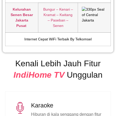
Kelurahan
Bungur – Kenari –
Senen Besar
Kramat – Kwitang
Jakarta
– Paseban –
Pusat
Senen
Internet Cepat WiFi Terbaik By Telkomsel
Kenali Lebih Jauh Fitur
IndiHome TV
Unggulan
Karaoke
Hiburan di kala senggang dengan fitur