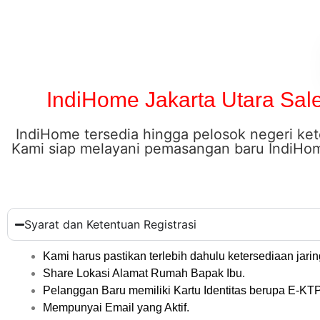
IndiHome Jakarta Utara Sale
IndiHome tersedia hingga pelosok negeri ket
Kami siap melayani pemasangan baru IndiHome
Syarat dan Ketentuan Registrasi
Kami harus pastikan terlebih dahulu ketersediaan jar
Share Lokasi Alamat Rumah Bapak Ibu.
Pelanggan Baru memiliki Kartu Identitas berupa E-KTP
Mempunyai Email yang Aktif.