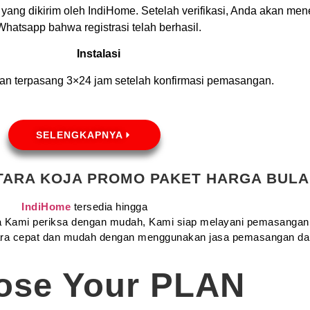
 yang dikirim oleh IndiHome. Setelah verifikasi, Anda akan me
Whatsapp bahwa registrasi telah berhasil.
Instalasi
anan terpasang 3×24 jam setelah konfirmasi pemasangan.
SELENGKAPNYA
TARA KOJA PROMO PAKET HARGA BULAN
IndiHome
tersedia hingga
Anda Kami periksa dengan mudah, Kami siap melayani pemasanga
ecara cepat dan mudah dengan menggunakan jasa pemasangan da
ose Your PLAN