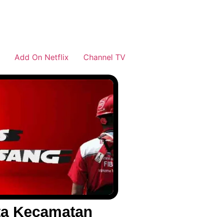
Add On Netflix
Channel TV
ta Kecamatan