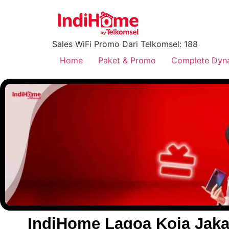
Sales WiFi Promo Dari Telkomsel: 188
Home
Paket & Promo
Complete Dyn
IndiHome Lagoa Koja Jaka