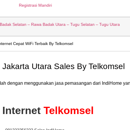
Registrasi Mandiri
Badak Selatan – Rawa Badak Utara – Tugu Selatan – Tugu Utara
nternet Cepat WiFi Terbaik By Telkomsel
 Jakarta Utara Sales By Telkomsel
udah dengan menggunakan jasa pemasangan dari IndiHome yan
 Internet
Telkomsel