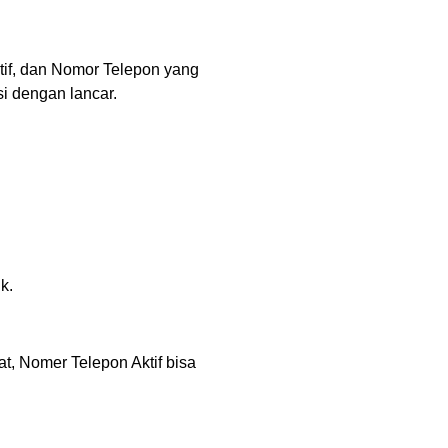
tif, dan Nomor Telepon yang
si dengan lancar.
k.
at, Nomer Telepon Aktif bisa