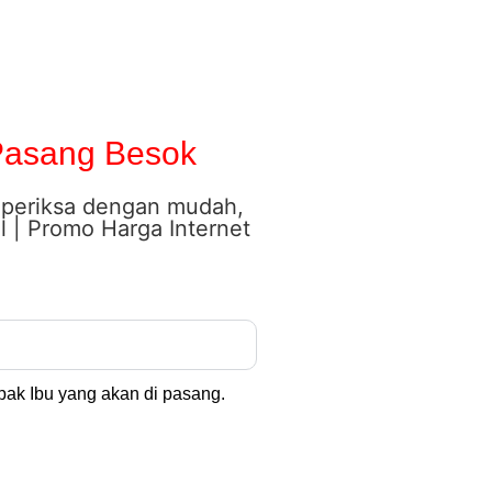
 Pasang Besok
i periksa dengan mudah,
​ | Promo Harga Internet
pak Ibu yang akan di pasang.