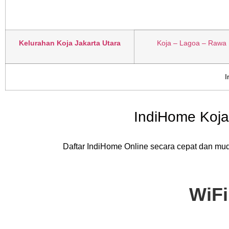
Kelurahan Koja Jakarta Utara
Koja – Lagoa – Rawa 
I
IndiHome Koja
Daftar IndiHome Online secara cepat dan m
WiFi