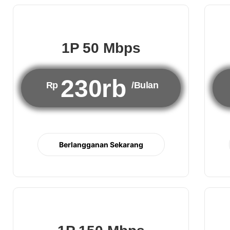
1P 50 Mbps
230rb
Rp
/Bulan
Berlangganan Sekarang