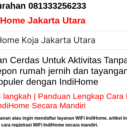
urahan 081333256233
iHome Jakarta Utara
Home Koja Jakarta Utara
dan Cerdas Untuk Aktivitas Tanp
elepon rumah jernih dan tayangan
populer dengan IndiHome
langkah | Panduan Lengkap Cara R
ndiHome Secara Mandiri
nan atau ingin mendaftar layanan WiFi IndiHome, artikel 
cara registrasi WiFi IndiHome secara mandiri.