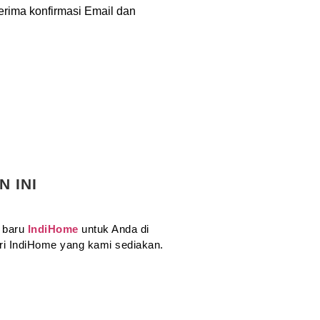
nerima konfirmasi Email dan
 INI
n baru
IndiHome
untuk Anda di
ri IndiHome yang kami sediakan.