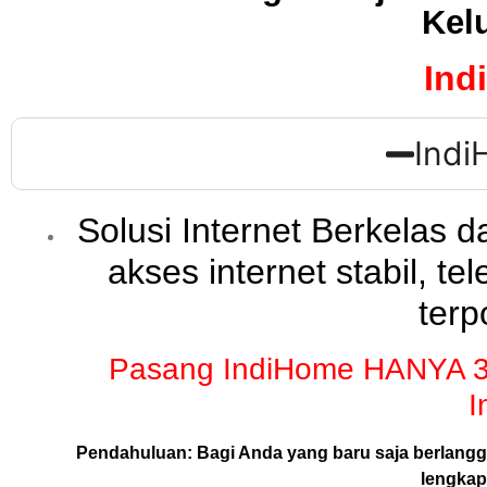
Kel
Ind
Indi
Solusi Internet Berkelas 
akses internet stabil, t
ter
Pasang IndiHome HANYA 3 
I
Pendahuluan: Bagi Anda yang baru saja berlangga
lengkap 