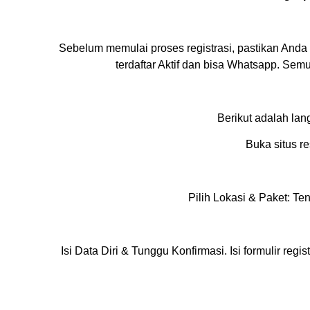
Sebelum memulai proses registrasi, pastikan Anda 
terdaftar Aktif dan bisa Whatsapp. Semu
Berikut adalah lan
Buka situs r
Pilih Lokasi & Paket: Te
Isi Data Diri & Tunggu Konfirmasi. Isi formulir re