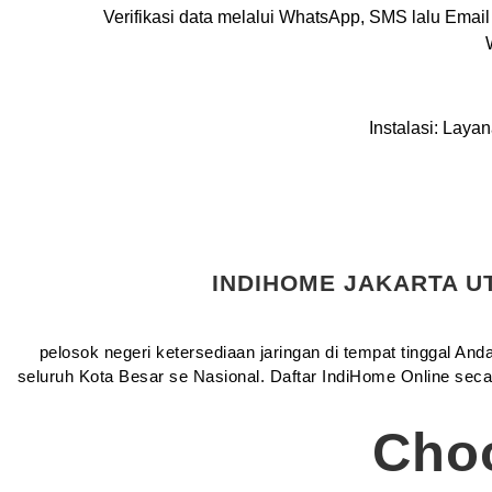
Verifikasi data melalui WhatsApp, SMS lalu Email
Instalasi: Lay
INDIHOME JAKARTA U
pelosok negeri ketersediaan jaringan di tempat tinggal 
seluruh Kota Besar se Nasional. Daftar IndiHome Online s
Cho