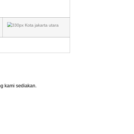
g kami sediakan.