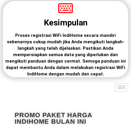
Kesimpulan
Proses registrasi WiFi IndiHome secara mandiri
sebenarnya cukup mudah jika Anda mengikuti langkah-
langkah yang telah dijelaskan. Pastikan Anda
mempersiapkan semua data yang diperlukan dan
mengikuti panduan dengan cermat. Semoga panduan ini
dapat membantu Anda dalam melakukan registrasi WiFi
IndiHome dengan mudah dan cepat.
PROMO PAKET HARGA
INDIHOME BULAN INI