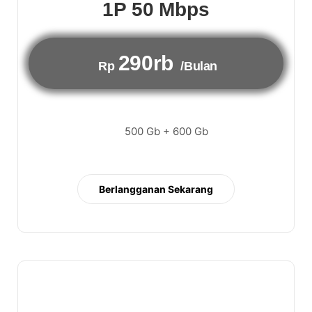
1P 50 Mbps
290rb
Rp
/Bulan
500 Gb + 600 Gb
Berlangganan Sekarang