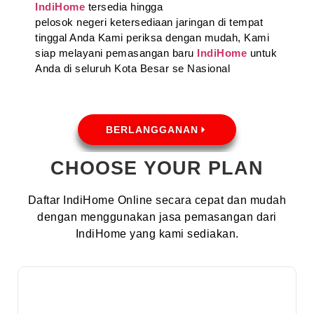
IndiHome
tersedia hingga
pelosok negeri ketersediaan jaringan di tempat
tinggal Anda Kami periksa dengan mudah, Kami
siap melayani pemasangan baru
IndiHome
untuk
Anda di seluruh Kota Besar se Nasional
BERLANGGANAN
CHOOSE YOUR PLAN
Daftar IndiHome Online secara cepat dan mudah
dengan menggunakan jasa pemasangan dari
IndiHome yang kami sediakan.