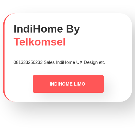
IndiHome By
Telkomsel
081333256233 Sales IndiHome UX Design etc
INDIHOME LIMO