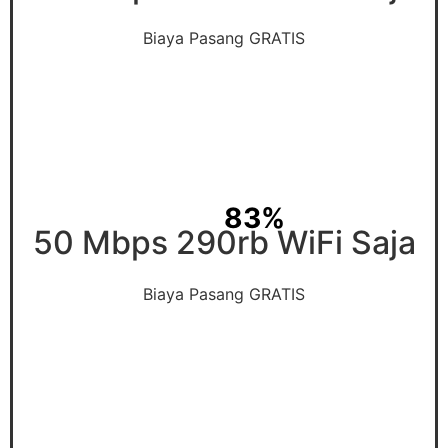
Biaya Pasang GRATIS
83%
50 Mbps 290rb WiFi Saja
Biaya Pasang GRATIS