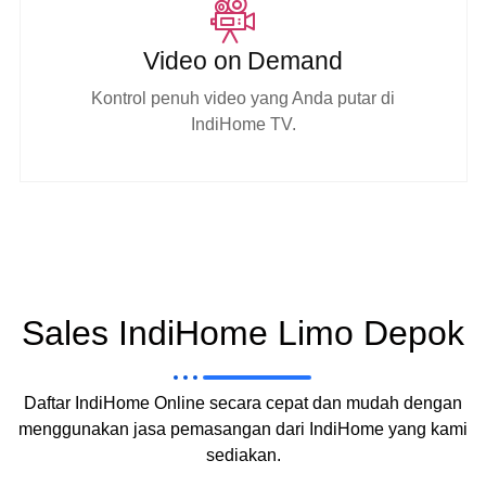
Video on Demand
Kontrol penuh video yang Anda putar di
IndiHome TV.
Sales IndiHome Limo Depok
Daftar IndiHome Online secara cepat dan mudah dengan
menggunakan jasa pemasangan dari IndiHome yang kami
sediakan.