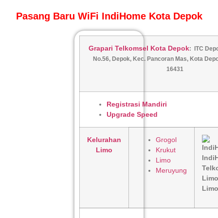
Pasang Baru WiFi IndiHome Kota Depok
Grapari Telkomsel Kota
Depok
:
ITC Depo
No.56, Depok, Kec. Pancoran Mas, Kota Dep
16431
Registrasi Mandiri
Upgrade Speed
Kelurahan
Grogol
Limo
Krukut
Limo
Meruyung