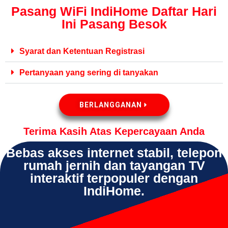
Pasang WiFi IndiHome Daftar Hari
Ini Pasang Besok
Syarat dan Ketentuan Registrasi
Pertanyaan yang sering di tanyakan
BERLANGGANAN
Terima Kasih Atas Kepercayaan Anda
Bebas akses internet stabil, telepon
rumah jernih dan tayangan TV
interaktif terpopuler dengan
IndiHome.