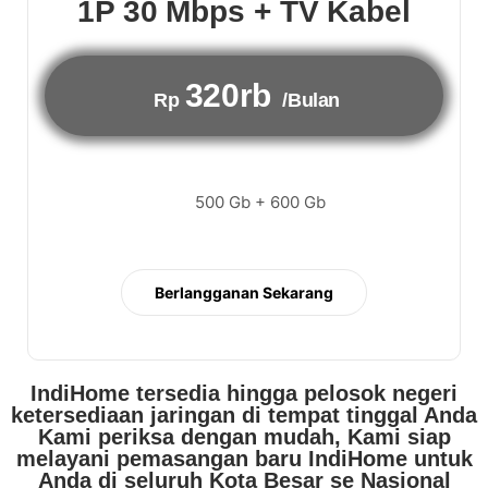
1P 30 Mbps + TV Kabel
320rb
Rp
/Bulan
500 Gb + 600 Gb
Berlangganan Sekarang
IndiHome tersedia hingga pelosok negeri
ketersediaan jaringan di tempat tinggal Anda
Kami periksa dengan mudah, Kami siap
melayani pemasangan baru IndiHome untuk
Anda di seluruh Kota Besar se Nasional