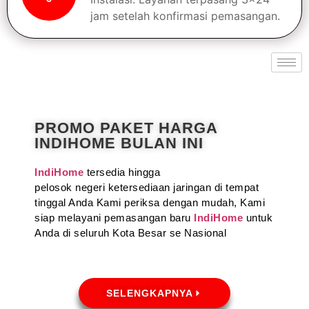
jam setelah konfirmasi pemasangan.
PROMO PAKET HARGA
INDIHOME BULAN INI
IndiHome
tersedia hingga
pelosok negeri ketersediaan jaringan di tempat
tinggal Anda Kami periksa dengan mudah, Kami
siap melayani pemasangan baru
IndiHome
untuk
Anda di seluruh Kota Besar se Nasional
SELENGKAPNYA