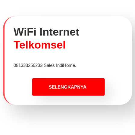
WiFi Internet
Telkomsel
081333256233 Sales IndiHome.
SELENGKAPNYA