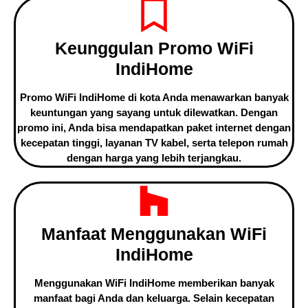
Keunggulan Promo WiFi
IndiHome
Promo WiFi IndiHome di kota Anda menawarkan banyak
keuntungan yang sayang untuk dilewatkan. Dengan
promo ini, Anda bisa mendapatkan paket internet dengan
kecepatan tinggi, layanan TV kabel, serta telepon rumah
dengan harga yang lebih terjangkau.
Manfaat Menggunakan WiFi
IndiHome
Menggunakan WiFi IndiHome memberikan banyak
manfaat bagi Anda dan keluarga. Selain kecepatan