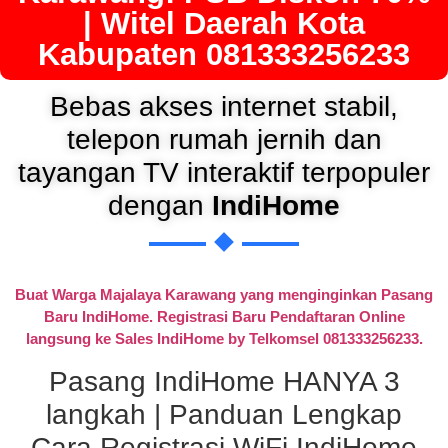
| Witel Daerah Kota
Kabupaten 081333256233
Bebas akses internet stabil,
telepon rumah jernih dan
tayangan TV interaktif terpopuler
dengan
IndiHome
Buat Warga Majalaya Karawang yang menginginkan Pasang
Baru IndiHome. Registrasi Baru Pendaftaran Online
langsung ke Sales IndiHome by Telkomsel 081333256233.
Pasang IndiHome HANYA 3
langkah | Panduan Lengkap
Cara Registrasi WiFi IndiHome