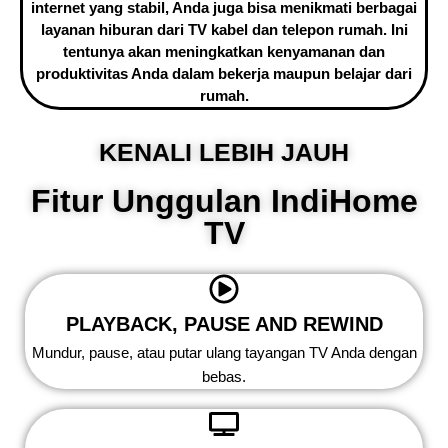
internet yang stabil, Anda juga bisa menikmati berbagai
layanan hiburan dari TV kabel dan telepon rumah. Ini
tentunya akan meningkatkan kenyamanan dan
produktivitas Anda dalam bekerja maupun belajar dari
rumah.
KENALI LEBIH JAUH
Fitur Unggulan IndiHome
TV
PLAYBACK, PAUSE AND REWIND
Mundur, pause, atau putar ulang tayangan TV Anda dengan
bebas.