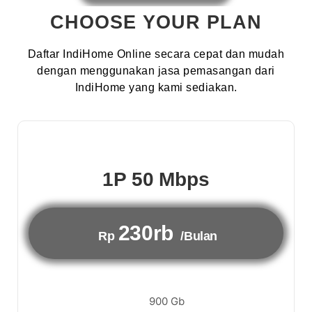
CHOOSE YOUR PLAN
Daftar IndiHome Online secara cepat dan mudah
dengan menggunakan jasa pemasangan dari
IndiHome yang kami sediakan.
1P 50 Mbps
230rb
Rp
/Bulan
900 Gb