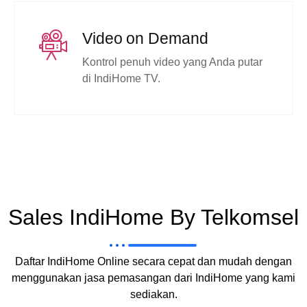
Video on Demand
Kontrol penuh video yang Anda putar
di IndiHome TV.
Sales IndiHome By Telkomsel
Daftar IndiHome Online secara cepat dan mudah dengan
menggunakan jasa pemasangan dari IndiHome yang kami
sediakan.