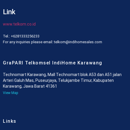
Link
www.telkom.co.id
Tel.: +6281333256233
For any inquiries please email: telkom@indihomesales.com
GraPARI Telkomsel IndiHome Karawang
Technomart Karawang, Mall Technomart blok A53 dan A51 jalan
Arteri Galuh Mas, Puseurjaya, Telukjambe Timur, Kabupaten
Karawang, Jawa Barat 41361
View Map
Links