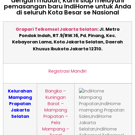
dengan mudah, Kami siap melayani
pemasangan baru IndiHome untuk Anda
di seluruh Kota Besar se Nasional
Grapari Telkomsel Jakarta Selatan
:
Jl. Metro
Pondok Indah, RT.9/RW.16, Pd. Pinang, Kec.
Kebayoran Lama, Kota Jakarta Selatan, Daerah
.
Khusus Ibukota Jakarta 12310
Registrasi Mandiri
Kelurahan
Bangka –
Mampang
Kuningan
Prapatan
Barat –
Jakarta
Mampang
Selatan
Prapatan –
Pela
Mampang –