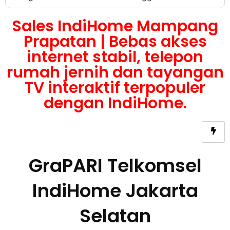
Sales IndiHome Mampang
Prapatan | Bebas akses
internet stabil, telepon
rumah jernih dan tayangan
TV interaktif terpopuler
dengan IndiHome.
GraPARI Telkomsel
IndiHome Jakarta
Selatan