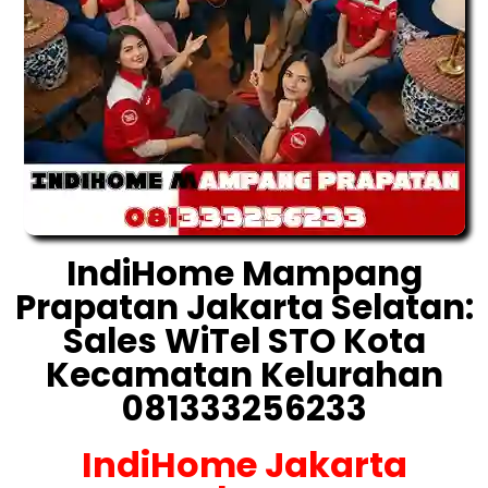
IndiHome Mampang
Prapatan Jakarta Selatan:
Sales WiTel STO Kota
Kecamatan Kelurahan
081333256233
IndiHome Jakarta