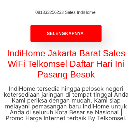
081333256233 Sales IndiHome.
SELENGKAPNYA
IndiHome Jakarta Barat Sales
WiFi Telkomsel Daftar Hari Ini
Pasang Besok
IndiHome tersedia hingga pelosok negeri
ketersediaan jaringan di tempat tinggal Anda
Kami periksa dengan mudah, Kami siap
melayani pemasangan baru IndiHome untuk
Anda di seluruh Kota Besar se Nasional​ |
Promo Harga Internet terbaik By Telkomsel.