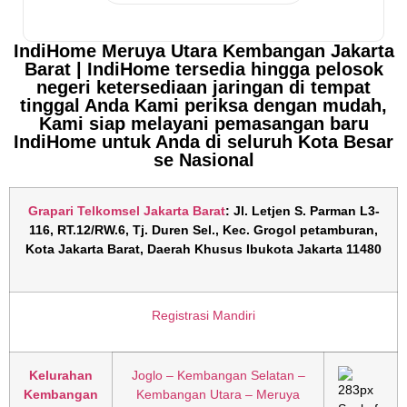
IndiHome Meruya Utara Kembangan Jakarta
Barat | IndiHome tersedia hingga pelosok
negeri ketersediaan jaringan di tempat
tinggal Anda Kami periksa dengan mudah,
Kami siap melayani pemasangan baru
IndiHome untuk Anda di seluruh Kota Besar
se Nasional
Grapari Telkomsel Jakarta Barat
: Jl. Letjen S. Parman L3-
116, RT.12/RW.6, Tj. Duren Sel., Kec. Grogol petamburan,
Kota Jakarta Barat, Daerah Khusus Ibukota Jakarta 11480
Registrasi Mandiri
Kelurahan
Joglo – Kembangan Selatan –
Kembangan
Kembangan Utara – Meruya