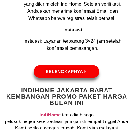
yang dikirim oleh IndiHome. Setelah verifikasi,
Anda akan menerima konfirmasi Email dan
Whatsapp bahwa registrasi telah berhasil.
Instalasi
Instalasi: Layanan terpasang 3×24 jam setelah
konfirmasi pemasangan.
SELENGKAPNYA
INDIHOME JAKARTA BARAT
KEMBANGAN PROMO PAKET HARGA
BULAN INI
IndiHome
tersedia hingga
pelosok negeri ketersediaan jaringan di tempat tinggal Anda
Kami periksa dengan mudah, Kami siap melayani