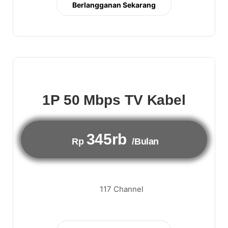
Berlangganan Sekarang
1P 50 Mbps TV Kabel
345rb
Rp
/Bulan
117 Channel