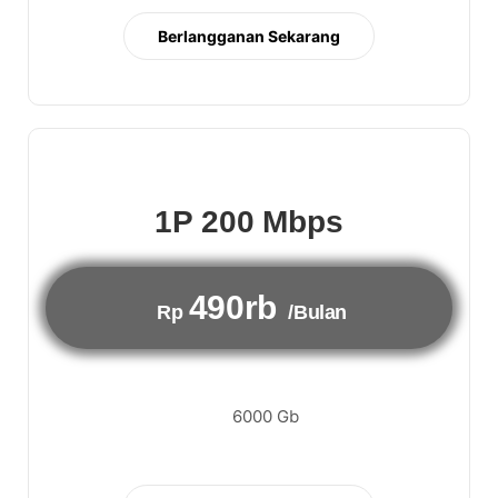
Berlangganan Sekarang
1P 200 Mbps
490rb
Rp
/Bulan
6000 Gb