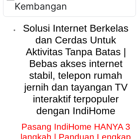
Kembangan
Solusi Internet Berkelas
dan Cerdas Untuk
Aktivitas Tanpa Batas |
Bebas akses internet
stabil, telepon rumah
jernih dan tayangan TV
interaktif terpopuler
dengan IndiHome
Pasang IndiHome HANYA 3
langkah | Panduan Lengkap