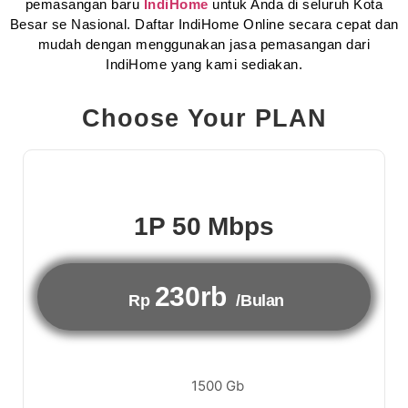
pemasangan baru
IndiHome
untuk Anda di seluruh Kota
Besar se Nasional. Daftar IndiHome Online secara cepat dan
mudah dengan menggunakan jasa pemasangan dari
IndiHome yang kami sediakan.
Choose Your PLAN
1P 50 Mbps
230rb
Rp
/Bulan
1500 Gb