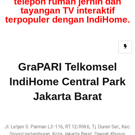
telepon rumah jernih dan
tayangan TV interaktif
terpopuler dengan IndiHome.
IndiHome Meruya Utara IndiHome Meruya Utara Daftar IndiHome Meruya Utara Harga IndiHome Meruya Utara Info IndiHome Meruya Utara Kembangan IndiHome Meruya Utara
Pasang Wifi IndiHome Meruya Utara Pemasangan IndiHome Meruya Utara Perumahan IndiHome Meruya Utara Promo IndiHome Meruya Utara registrasi IndiHome Meruya Utara Sales
IndiHome Meruya Utara WA IndiHome Meruya Utara Whatsapp IndiHome Meruya Utara Wifi
GraPARI Telkomsel
IndiHome Central Park
Jakarta Barat
Jl. Letjen S. Parman L3-116, RT.12/RW.6, Tj. Duren Sel., Kec.
Grogol petamburan, Kota Jakarta Barat, Daerah Khusus