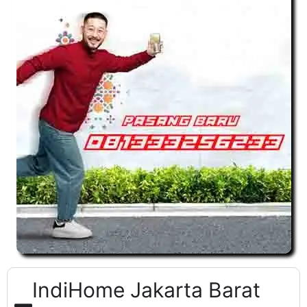
IndiHome Jakarta Barat