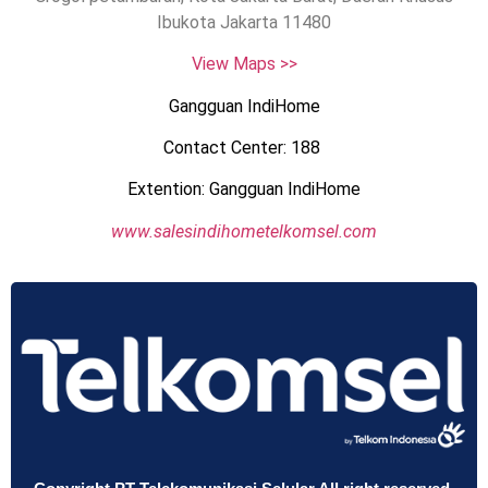
Ibukota Jakarta 11480
View Maps >>
Gangguan IndiHome
Contact Center: 188
Extention: Gangguan IndiHome
www.
salesindihometelkomsel.com