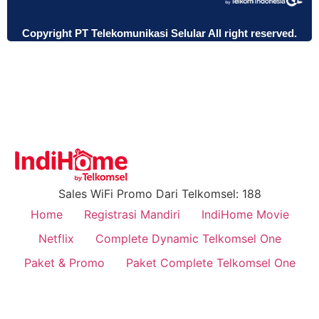
Copyright PT Telekomunikasi Selular All right reserved.
IndiHome Pademangan Barat IndiHome Pademangan Barat Daftar IndiHome Pademangan Barat Rumah IndiHome Pademangan Barat Jakarta Utara IndiHome Pademangan Barat
Pasang Wifi IndiHome Pademangan Barat Promo IndiHome Pademangan Barat registrasi IndiHome Pademangan Barat Sales IndiHome Pademangan Barat WA IndiHome Pademangan
Barat Wifi
Sales WiFi Promo Dari Telkomsel: 188
Home
Registrasi Mandiri
IndiHome Movie
Netflix
Complete Dynamic Telkomsel One
Paket & Promo
Paket Complete Telkomsel One
Channel TV
All rights reserved