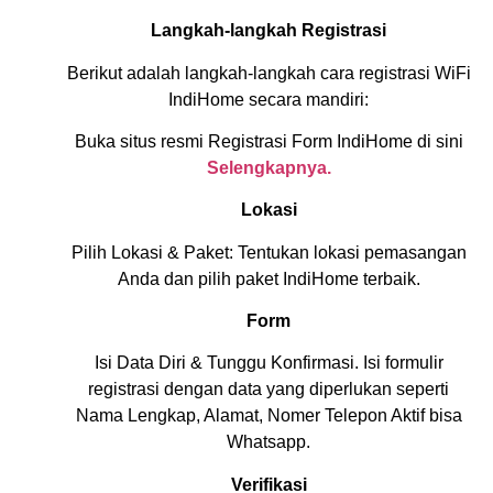
Langkah-langkah Registrasi
Berikut adalah langkah-langkah cara registrasi WiFi
IndiHome secara mandiri:
Buka situs resmi Registrasi Form IndiHome di sini
Selengkapnya.
Lokasi
Pilih Lokasi & Paket: Tentukan lokasi pemasangan
Anda dan pilih paket IndiHome terbaik.
Form
Isi Data Diri & Tunggu Konfirmasi. Isi formulir
registrasi dengan data yang diperlukan seperti
Nama Lengkap, Alamat, Nomer Telepon Aktif bisa
Whatsapp.
Verifikasi