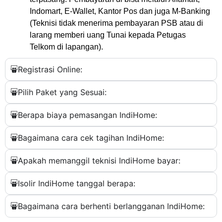
Indomart, E-Wallet, Kantor Pos dan juga M-Banking
(Teknisi tidak menerima pembayaran PSB atau di
larang memberi uang Tunai kepada Petugas
Telkom di lapangan).
Registrasi Online:
Pilih Paket yang Sesuai:
Berapa biaya pemasangan IndiHome:
Bagaimana cara cek tagihan IndiHome:
Apakah memanggil teknisi IndiHome bayar:
Isolir IndiHome tanggal berapa:
Bagaimana cara berhenti berlangganan IndiHome: