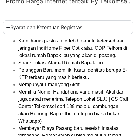
Promo Harga Internet terbaik By Telkomsel.
Syarat dan Ketentuan Registrasi
Kami harus pastikan terlebih dahulu ketersediaan
jaringan IndiHome Fiber Optik atau ODP Telkom di
lokasi rumah Bapak Ibu yang akan di pasang.
Share Lokasi Alamat Rumah Bapak Ibu.
Pelanggan Baru memiliki Kartu Identitas berupa E-
KTP terbaru yang masih berlaku.
Mempunyai Email yang Aktif.
Memiliki Nomer Handphone yang masih Aktif dan
juga dapat menerima Telepon Lokal SLJJ | CS Call
Center Telkomsel dari 188 melalui sambungan
akan Hubungi Bapak Ibu (Telepon biasa bukan
Whatsapp).
Membayar Biaya Pasang baru setelah instalasi
terpasang. Pembayaran di bisa melalui Alfamart,