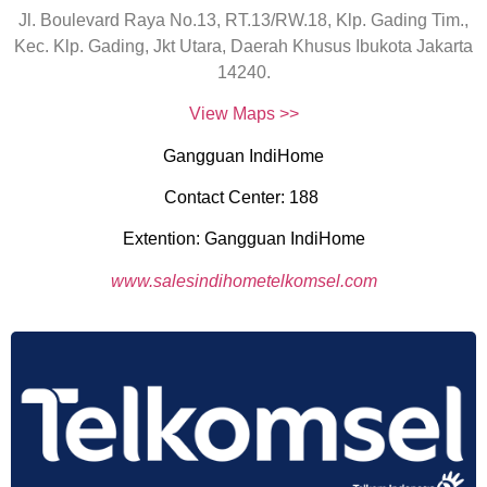
Jl. Boulevard Raya No.13, RT.13/RW.18, Klp. Gading Tim.,
Kec. Klp. Gading, Jkt Utara, Daerah Khusus Ibukota Jakarta
14240.
View Maps >>
Gangguan IndiHome
Contact Center: 188
Extention: Gangguan IndiHome
www.
salesindihometelkomsel.com