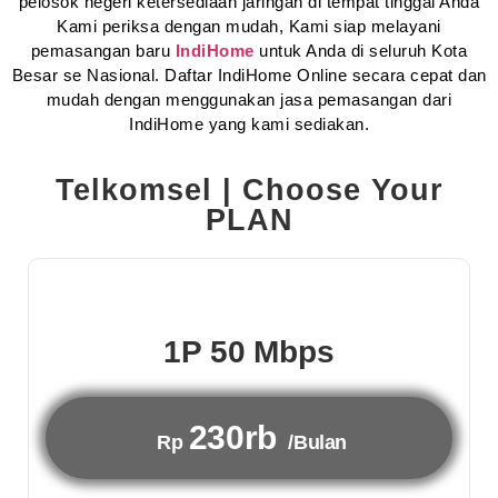
pelosok negeri ketersediaan jaringan di tempat tinggal Anda
Kami periksa dengan mudah, Kami siap melayani
pemasangan baru
IndiHome
untuk Anda di seluruh Kota
Besar se Nasional. Daftar IndiHome Online secara cepat dan
mudah dengan menggunakan jasa pemasangan dari
IndiHome yang kami sediakan.
Telkomsel | Choose Your
PLAN
1P 50 Mbps
230rb
Rp
/Bulan